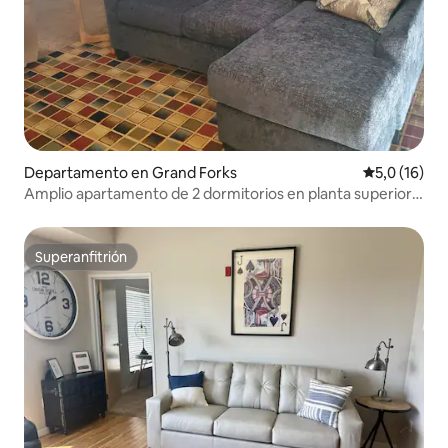
Departamento en Grand Forks
Calificación
5,0 (16)
Amplio apartamento de 2 dormitorios en planta superior
(Altru/UND)
Superanfitrión
Superanfitrión