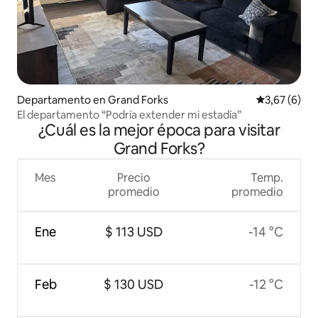
Departamento en Grand Forks
Calificación
3,67 (6)
El departamento “Podría extender mi estadía”
¿Cuál es la mejor época para visitar
Grand Forks?
Mes
Precio
Temp.
promedio
promedio
Ene
$ 113 USD
-14 °C
Feb
$ 130 USD
-12 °C