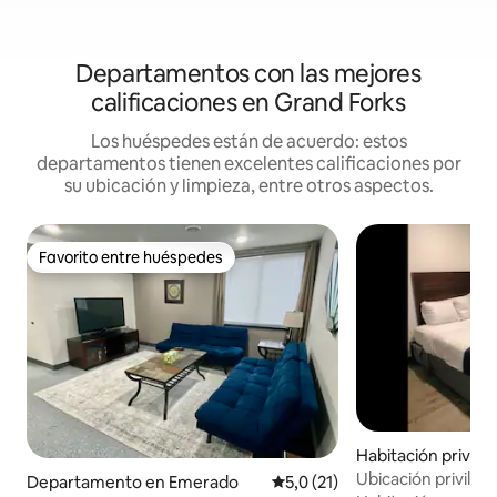
Departamentos con las mejores
calificaciones en Grand Forks
Los huéspedes están de acuerdo: estos
departamentos tienen excelentes calificaciones por
su ubicación y limpieza, entre otros aspectos.
Favorito entre huéspedes
Favorito entre huéspedes
Habitación privad
Ubicación privilegi
Departamento en Emerado
Calificación promedio: 5,0 de 
5,0 (21)