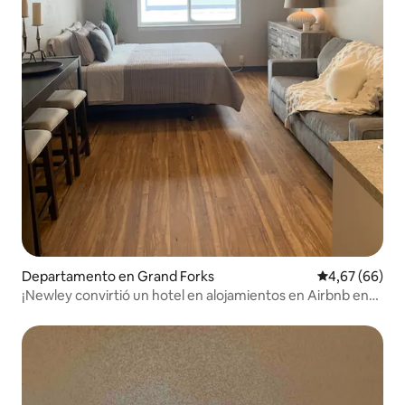
Departamento en Grand Forks
Calificación p
4,67 (66)
¡Newley convirtió un hotel en alojamientos en Airbnb en
GF!