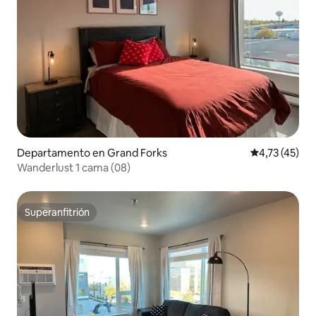
Departamento en Grand Forks
Calificación 
4,73 (45)
Wanderlust 1 cama (08)
Superanfitrión
Superanfitrión