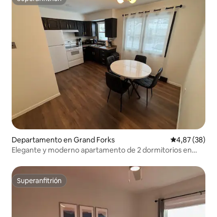
Superanfitrión
Departamento en Grand Forks
Calificación p
4,87 (38)
Elegante y moderno apartamento de 2 dormitorios en
una excelente ubicación
Superanfitrión
Superanfitrión