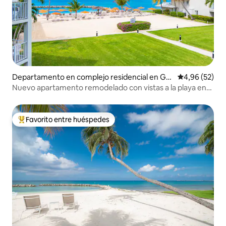
Departamento en complejo residencial en Ge
Calificación p
4,96 (52)
orge Town
Nuevo apartamento remodelado con vistas a la playa en
SunsetCove
Favorito entre huéspedes
Favorito entre los huéspedes más destacados