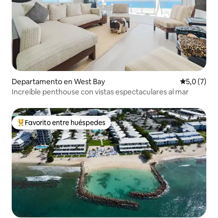
Departamento en West Bay
Calificació
5,0 (7)
Increíble penthouse con vistas espectaculares al mar
Favorito entre huéspedes
Favorito entre los huéspedes más destacados