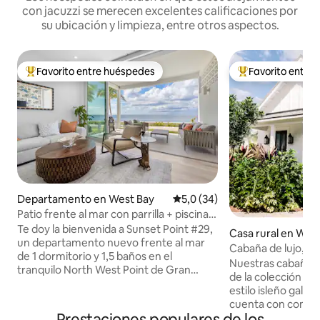
con jacuzzi se merecen excelentes calificaciones por
su ubicación y limpieza, entre otros aspectos.
Favorito entre huéspedes
Favorito entre
Favorito entre los huéspedes más destacados
Favorito entre l
Departamento en West Bay
Calificación promedio: 5,0 de 
5,0 (34)
Patio frente al mar con parrilla + piscina,
gimnasio y spa
Te doy la bienvenida a Sunset Point #29,
Casa rural en Wes
un departamento nuevo frente al mar
Cabaña de lujo, 1 
de 1 dormitorio y 1,5 baños en el
pasos de la piscina
Nuestras cabañas
tranquilo North West Point de Gran
de la colección Bo
Caimán. Este refugio de 94 metros
estilo isleño galardonadas.
cuadrados en la planta baja cuenta con
cuenta con comedor
ventanas del piso al techo, un patio
Prestaciones populares de los
y ducha de jardín.