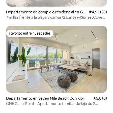
Departamento en complejo residencial en Ge
Calificación p
4,95 (38)
orge Town
7 millas frente a la playa 3 camas/2 baños @SunsetCove
#202
Favorito entre huéspedes
Favorito entre huéspedes
Departamento en Seven Mile Beach Corridor
Calificació
5,0 (6)
ONE Canal Point - Apartamento familiar de lujo de 2
dormitorios