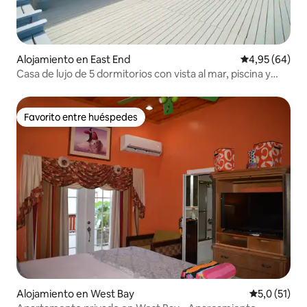
Alojamiento en East End
Calificación p
4,95 (64)
Casa de lujo de 5 dormitorios con vista al mar, piscina y
jacuzzi
Favorito entre huéspedes
Favorito entre huéspedes
Alojamiento en West Bay
Calificación
5,0 (51)