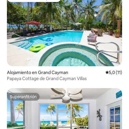
Favorito entre huéspedes
Alojamiento en Grand Cayman
Calificación
5,0 (11)
Papaya Cottage de Grand Cayman Villas
Superanfitrión
Superanfitrión