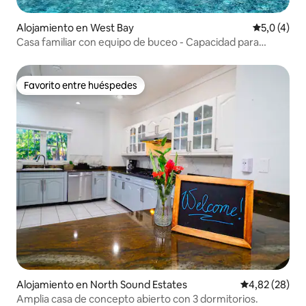
Alojamiento en West Bay
Calificació
5,0 (4)
Casa familiar con equipo de buceo - Capacidad para
9 personas - DreamCayman
Favorito entre huéspedes
Favorito entre huéspedes
Alojamiento en North Sound Estates
Calificación p
4,82 (28)
Amplia casa de concepto abierto con 3 dormitorios.