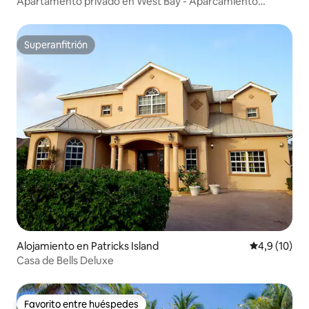
Apartamento privado en West Bay - Aparcamiento
gratuito
Superanfitrión
Superanfitrión
Alojamiento en Patricks Island
Calificación
4,9 (10)
Casa de Bells Deluxe
Favorito entre huéspedes