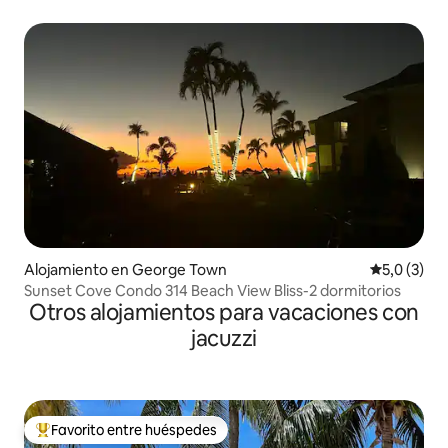
Alojamiento en George Town
Calificació
5,0 (3)
Sunset Cove Condo 314 Beach View Bliss-2 dormitorios
Otros alojamientos para vacaciones con
jacuzzi
Favorito entre huéspedes
Favorito entre los huéspedes más destacados