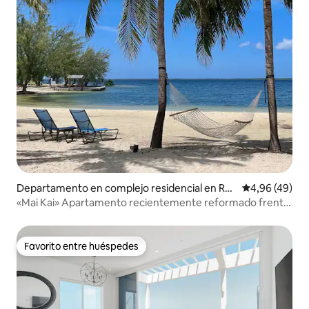
Departamento en complejo residencial en Ru
Calificación p
4,96 (49)
m Point
«Mai Kai» Apartamento recientemente reformado frente
al mar
Favorito entre huéspedes
Favorito entre huéspedes