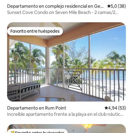
Departamento en complejo residencial en Geor
Calificación
5,0 (38)
ge Town
Sunset Cove Condo on Seven Mile Beach - 2 camas/2
baños
Favorito entre huéspedes
Favorito entre huéspedes
Departamento en Rum Point
Calificación p
4,94 (53)
Increíble apartamento frente a la playa en el club náutico
Kaibo
Favorito entre huéspedes