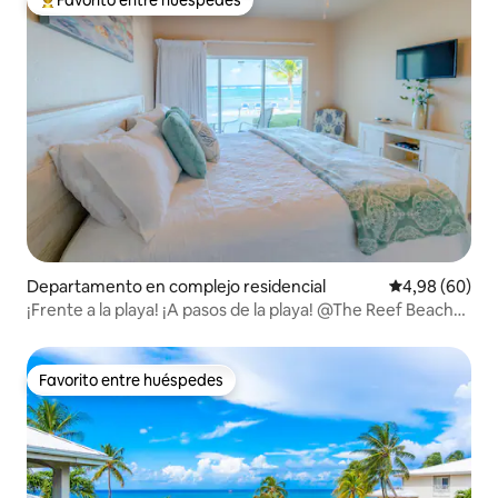
Favorito entre los huéspedes más destacados
Departamento en complejo residencial
Calificación p
4,98 (60)
¡Frente a la playa! ¡A pasos de la playa! @The Reef Beach
Resort
Favorito entre huéspedes
Favorito entre huéspedes