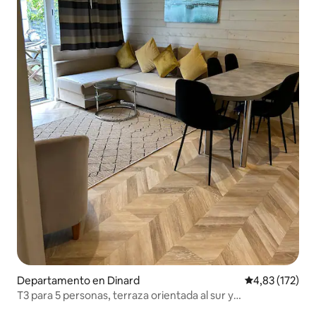
Departamento en Dinard
Calificación p
4,83 (172)
T3 para 5 personas, terraza orientada al sur y
estacionamiento vigilado