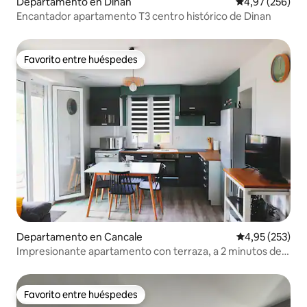
Departamento en Dinan
Calificación pr
4,97 (256)
Encantador apartamento T3 centro histórico de Dinan
Favorito entre huéspedes
Favorito entre huéspedes
Departamento en Cancale
Calificación pr
4,95 (253)
Impresionante apartamento con terraza, a 2 minutos de
las playas/puerto
Favorito entre huéspedes
Favorito entre huéspedes