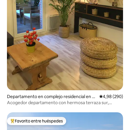
Departamento en complejo residencial en Sa
Calificación pr
4,98 (290)
int-Malo
Acogedor departamento con hermosa terraza sur,
centro de la ciudad
Favorito entre huéspedes
Favorito entre los huéspedes más destacados