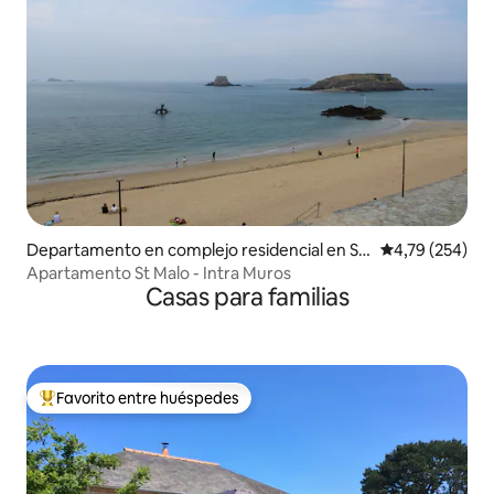
Departamento en complejo residencial en St-
Calificación pr
4,79 (254)
Malo
Apartamento St Malo - Intra Muros
Casas para familias
Favorito entre huéspedes
Favorito entre los huéspedes más destacados