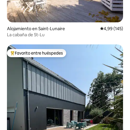
Alojamiento en Saint-Lunaire
Calificación pr
4,99 (145)
La cabaña de St-Lu
Favorito entre huéspedes
Favorito entre los huéspedes más destacados