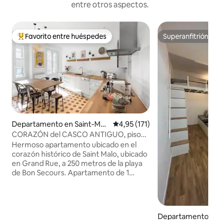
entre otros aspectos.
Favorito entre huéspedes
Superanfitrión
Favorito entre los huéspedes más destacados
Superanfitrión
Departamento en Saint-Mal
Calificación promedio: 4,95 de 5
4,95 (171)
o
CORAZÓN del CASCO ANTIGUO, piso
de 1 dormitorio, Wifi, ascensor
Hermoso apartamento ubicado en el
corazón histórico de Saint Malo, ubicado
en Grand Rue, a 250 metros de la playa
de Bon Secours. Apartamento de 1
dormitorio, 57 metros cuadrados para 2
a 4 personas. Wifi gratuito, sábanas y
toallas. Bien equipado para una familia,
incluido un niño o un bebé. Cuna
Departamento en 
disponible. A poca distancia a pie: playas,