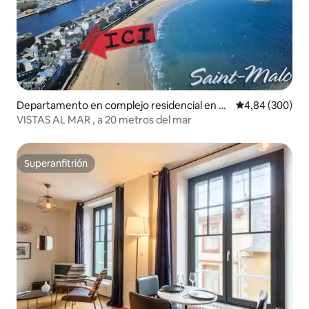
Departamento en complejo residencial en Sa
Calificación pr
4,84 (300)
int-Malo
VISTAS AL MAR , a 20 metros del mar
Superanfitrión
Superanfitrión