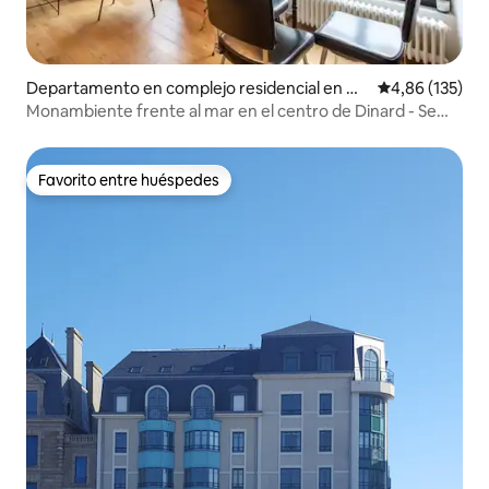
Departamento en complejo residencial en Di
Calificación p
4,86 (135)
nard
Monambiente frente al mar en el centro de Dinard - Se
aceptan mascotas
Favorito entre huéspedes
Favorito entre huéspedes