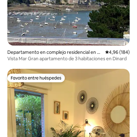
Departamento en complejo residencial en Di
Calificación pr
4,96 (184)
nard
Vista Mar Gran apartamento de 3 habitaciones en Dinard
Favorito entre huéspedes
Favorito entre huéspedes