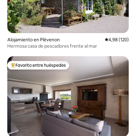
Alojamiento en Plévenon
Calificación pr
4,98 (120)
Hermosa casa de pescadores frente al mar
Favorito entre huéspedes
Favorito entre los huéspedes más destacados