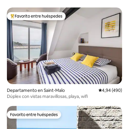
Favorito entre huéspedes
Favorito entre los huéspedes más destacados
Departamento en Saint-Malo
Calificación pr
4,94 (490)
Dúplex con vistas maravillosas, playa, wifi
Favorito entre huéspedes
Favorito entre huéspedes