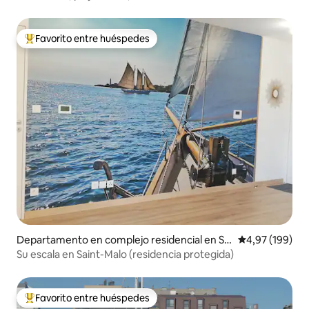
Fi
Favorito entre huéspedes
Favorito entre los huéspedes más destacados
Departamento en complejo residencial en Sai
Calificación pr
4,97 (199)
nt-Malo
Su escala en Saint-Malo (residencia protegida)
Favorito entre huéspedes
Favorito entre los huéspedes más destacados