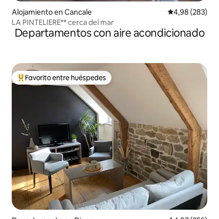
Alojamiento en Cancale
Calificación pr
4,98 (283)
LA PINTELIERE** cerca del mar
Departamentos con aire acondicionado
Favorito entre huéspedes
Favorito entre los huéspedes más destacados