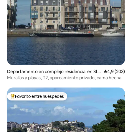
Departamento en complejo residencial en St-
Calificación p
4,9 (203)
Malo
Murallas y playas, T2, aparcamiento privado, cama hecha
Favorito entre huéspedes
Favorito entre los huéspedes más destacados