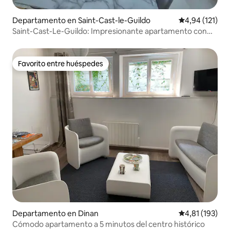
Departamento en Saint-Cast-le-Guildo
Calificación p
4,94 (121)
Saint-Cast-Le-Guildo: Impresionante apartamento con
vistas al mar
Favorito entre huéspedes
Favorito entre huéspedes
Departamento en Dinan
Calificación p
4,81 (193)
Cómodo apartamento a 5 minutos del centro histórico