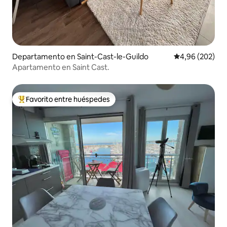
Departamento en Saint-Cast-le-Guildo
Calificación pr
4,96 (202)
Apartamento en Saint Cast.
Favorito entre huéspedes
Favorito entre los huéspedes más destacados