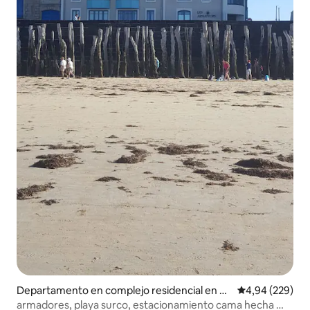
Departamento en complejo residencial en Sa
Calificación pr
4,94 (229)
int-Malo
armadores, playa surco, estacionamiento cama hecha Wi-