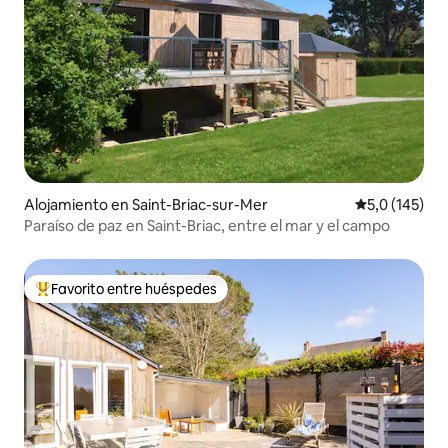
Alojamiento en Saint-Briac-sur-Mer
Calificación 
5,0 (145)
Paraíso de paz en Saint-Briac, entre el mar y el campo
Favorito entre huéspedes
Favorito entre los huéspedes más destacados