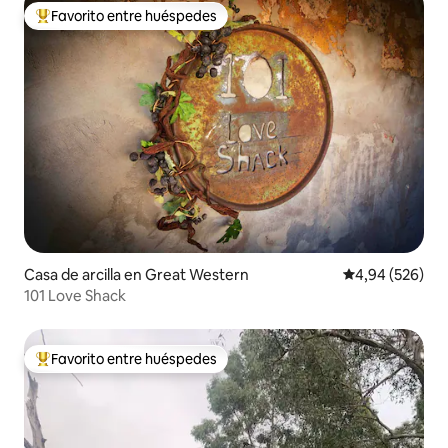
Favorito entre huéspedes
Favorito entre los huéspedes más destacados
Casa de arcilla en Great Western
Calificación pr
4,94 (526)
101 Love Shack
Favorito entre huéspedes
Favorito entre los huéspedes más destacados