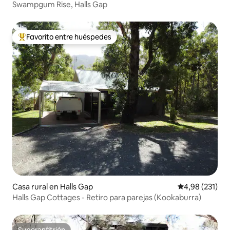
Swampgum Rise, Halls Gap
Favorito entre huéspedes
Favorito entre los huéspedes más destacados
Casa rural en Halls Gap
Calificación p
4,98 (231)
Halls Gap Cottages - Retiro para parejas (Kookaburra)