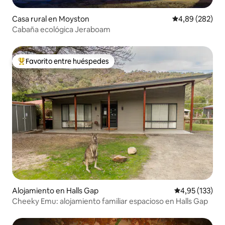
Casa rural en Moyston
Calificación pr
4,89 (282)
Cabaña ecológica Jeraboam
Favorito entre huéspedes
Favorito entre los huéspedes más destacados
Alojamiento en Halls Gap
Calificación p
4,95 (133)
Cheeky Emu: alojamiento familiar espacioso en Halls Gap