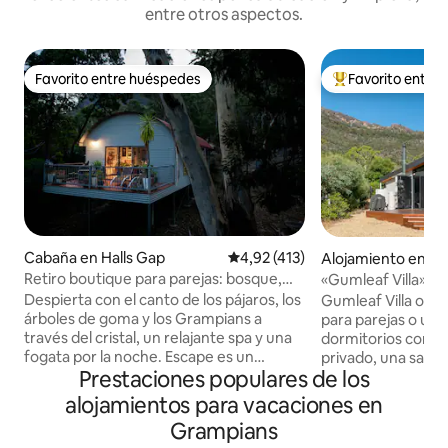
entre otros aspectos.
Favorito entre huéspedes
Favorito entre
Favorito entre huéspedes
Favorito entre l
Cabaña en Halls Gap
Calificación promedio: 4,92 de 5
4,92 (413)
Alojamiento en Ha
Retiro boutique para parejas: bosque,
«Gumleaf Villa» - A
spa y fogata
Accommodation
Despierta con el canto de los pájaros, los
Gumleaf Villa ofr
árboles de goma y los Grampians a
para parejas o una
través del cristal, un relajante spa y una
dormitorios con 
fogata por la noche. Escape es un
privado, una sala d
Prestaciones populares de los
refugio boutique para parejas en una
cocina totalmente
manzana boscosa privada doble: lo
proporcionan una b
alojamientos para vacaciones en
suficientemente cerca como para
las vistas a la mon
Grampians
caminar hasta Halls Gap, lo
ventanas del suelo 