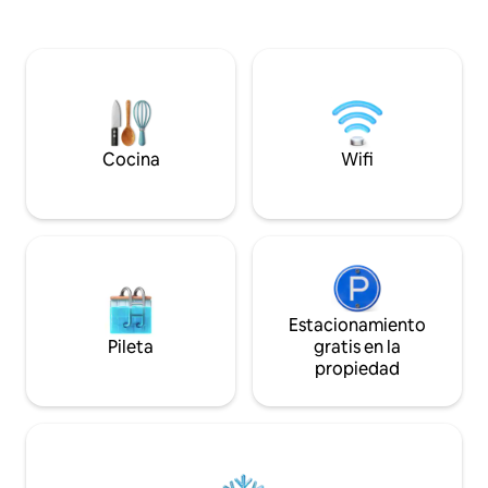
suficientemente privado como para
sala de estar con u
olvidarlo. “Puedes ver el alma del
inteligente y una
anfitrión en él. Un interior sofisticado,
cena al aire libre e
fotos originales y paredes de vidrio
semicubierta. La
hacen que este lugar sea único”.
modernas incluyen 
(Jolanta, 2026) Spa, chimenea de leña,
acceso a Netflix. 
terraza elevada (mi favorita), cocina
privacidad y vista
completa y una gran colección de
este inolvidable r
Cocina
Wifi
películas. Baja el ritmo, es hora de
Grampianos.
escapar.
Estacionamiento
Pileta
gratis en la
propiedad