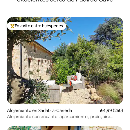
Favorito entre huéspedes
Favorito entre los huéspedes más destacados
Alojamiento en Sarlat-la-Canéda
Calificación pr
4,99 (250)
Alojamiento con encanto, aparcamiento, jardín, aire
acondicionado