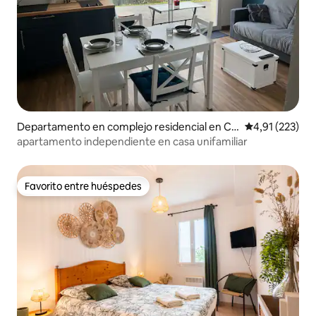
Departamento en complejo residencial en Cu
Calificación p
4,91 (223)
blac
apartamento independiente en casa unifamiliar
Favorito entre huéspedes
Favorito entre huéspedes