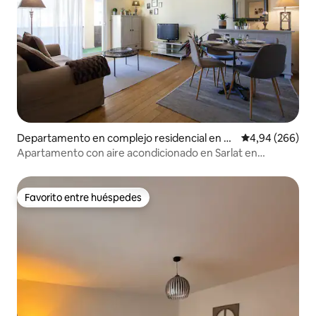
Departamento en complejo residencial en Sa
Calificación pr
4,94 (266)
rlat-la-Canéda
Apartamento con aire acondicionado en Sarlat en
residencia
Favorito entre huéspedes
Favorito entre huéspedes