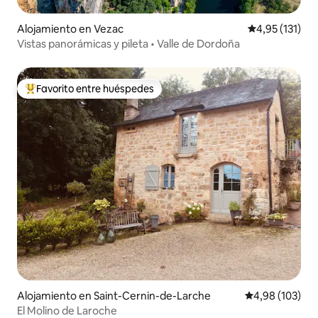
Alojamiento en Vezac
Calificación p
4,95 (131)
Vistas panorámicas y pileta • Valle de Dordoña
Favorito entre huéspedes
Favorito entre los huéspedes más destacados
Alojamiento en Saint-Cernin-de-Larche
Calificación pr
4,98 (103)
El Molino de Laroche