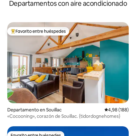
Departamentos con aire acondicionado
Favorito entre huéspedes
Favorito entre los huéspedes más destacados
Departamento en Souillac
Calificación pr
4,98 (188)
«Cocooning», corazón de Souillac. {tidordognehomes}
Favorito entre huéspedes