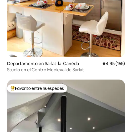
Departamento en Sarlat-la-Canéda
Calificación p
4,95 (155)
Studio en el Centro Medieval de Sarlat
Favorito entre huéspedes
Favorito entre los huéspedes más destacados