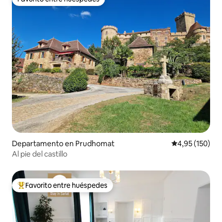
Favorito entre huéspedes
Departamento en Prudhomat
Calificación p
4,95 (150)
Al pie del castillo
Favorito entre huéspedes
Favorito entre los huéspedes más destacados