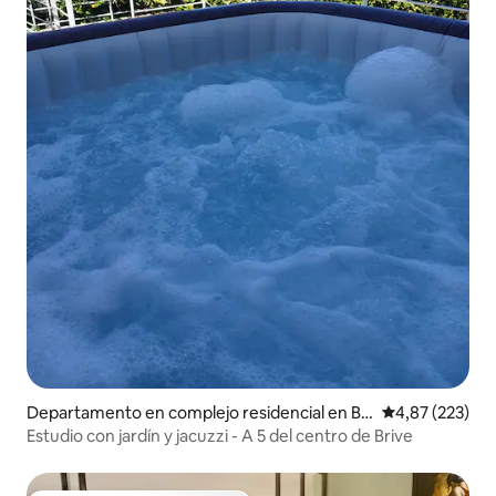
Departamento en complejo residencial en Bri
Calificación pr
4,87 (223)
ve-la-Gaillarde
Estudio con jardín y jacuzzi - A 5 del centro de Brive