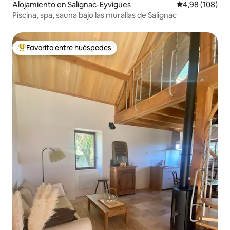
Alojamiento en Salignac-Eyvigues
Calificación pr
4,98 (108)
Piscina, spa, sauna bajo las murallas de Salignac
Favorito entre huéspedes
Favorito entre los huéspedes más destacados