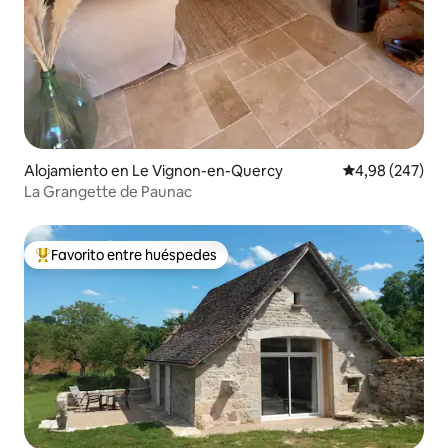
Alojamiento en Le Vignon-en-Quercy
Calificación pr
4,98 (247)
La Grangette de Paunac
Favorito entre huéspedes
Favorito entre los huéspedes más destacados