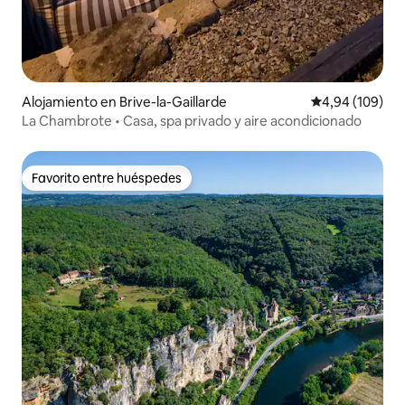
Alojamiento en Brive-la-Gaillarde
Calificación pr
4,94 (109)
La Chambrote • Casa, spa privado y aire acondicionado
Favorito entre huéspedes
Favorito entre huéspedes