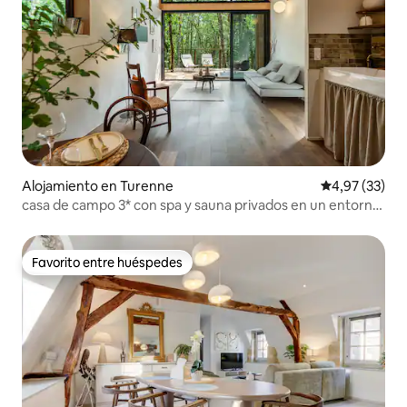
Alojamiento en Turenne
Calificación 
4,97 (33)
casa de campo 3* con spa y sauna privados en un entorno
natural
Favorito entre huéspedes
Favorito entre huéspedes