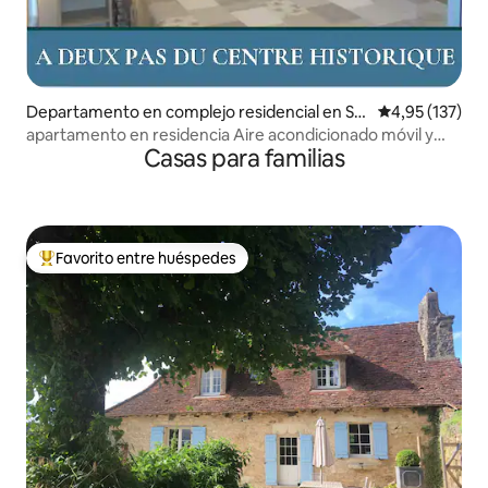
Departamento en complejo residencial en Sar
Calificación p
4,95 (137)
lat-la-Canéda
apartamento en residencia Aire acondicionado móvil y
Casas para familias
aparcamiento
Favorito entre huéspedes
Favorito entre los huéspedes más destacados