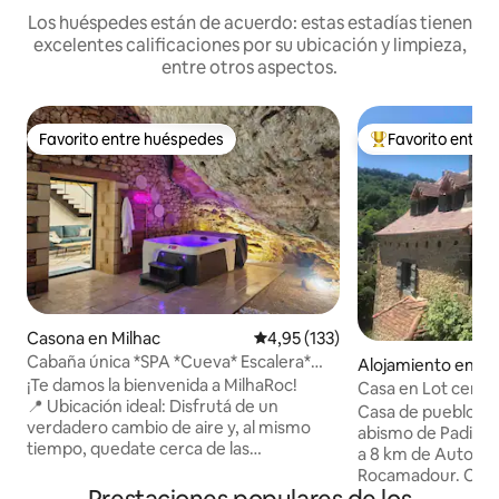
Los huéspedes están de acuerdo: estas estadías tienen
excelentes calificaciones por su ubicación y limpieza,
entre otros aspectos.
Favorito entre huéspedes
Favorito entre
Favorito entre huéspedes
Favorito entre l
Casona en Milhac
Calificación promedio: 4,95 de 5
4,95 (133)
Cabaña única *SPA *Cueva* Escalera*
Alojamiento en Gi
Estufa a leña
¡Te damos la bienvenida a MilhaRoc!
Casa en Lot cerca
📍 Ubicación ideal: Disfrutá de un
Padirac/Rocamad
Casa de pueblo en
verdadero cambio de aire y, al mismo
abismo de Padirac
tiempo, quedate cerca de las
a 8 km de Autoire 
atracciones y actividades locales. 💎 Lo
Rocamadour. Casa
que hace que este lugar sea realmente
que consta de 1 s