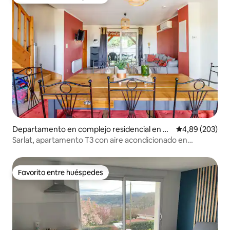
Favorito entre huéspedes
Departamento en complejo residencial en Sa
Calificación pr
4,89 (203)
rlat-la-Canéda
Sarlat, apartamento T3 con aire acondicionado en
residencia privada
Favorito entre huéspedes
Favorito entre huéspedes