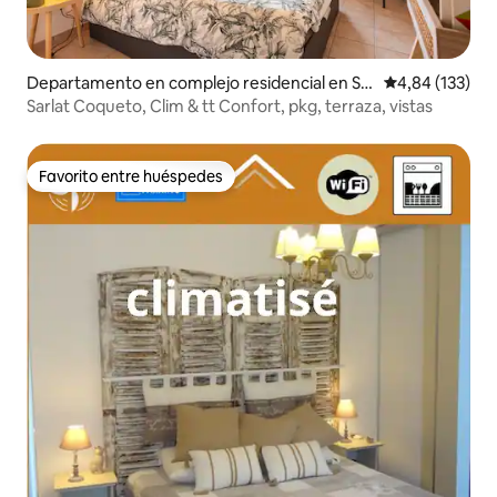
Departamento en complejo residencial en Sa
Calificación p
4,84 (133)
rlat-la-Canéda
Sarlat Coqueto, Clim & tt Confort, pkg, terraza, vistas
Favorito entre huéspedes
Favorito entre huéspedes