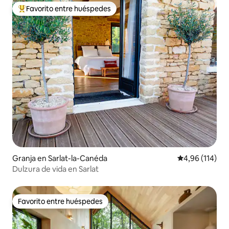
Favorito entre huéspedes
Favorito entre los huéspedes más destacados
Granja en Sarlat-la-Canéda
Calificación p
4,96 (114)
Dulzura de vida en Sarlat
Favorito entre huéspedes
Favorito entre huéspedes