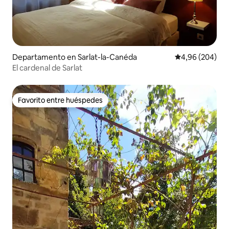
Departamento en Sarlat-la-Canéda
Calificación pr
4,96 (204)
El cardenal de Sarlat
Favorito entre huéspedes
Favorito entre huéspedes