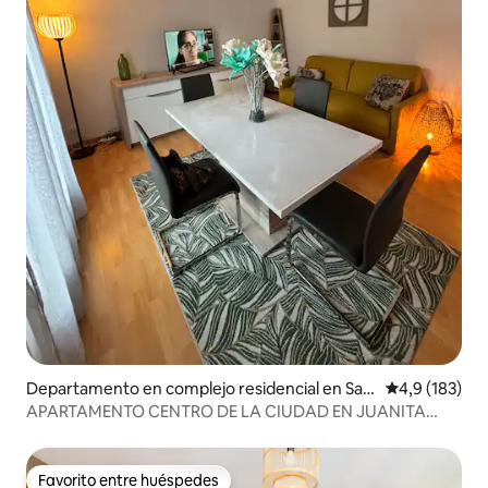
Departamento en complejo residencial en Sarl
Calificación 
4,9 (183)
at la Canéda
APARTAMENTO CENTRO DE LA CIUDAD EN JUANITA
SARLAT 24200
Favorito entre huéspedes