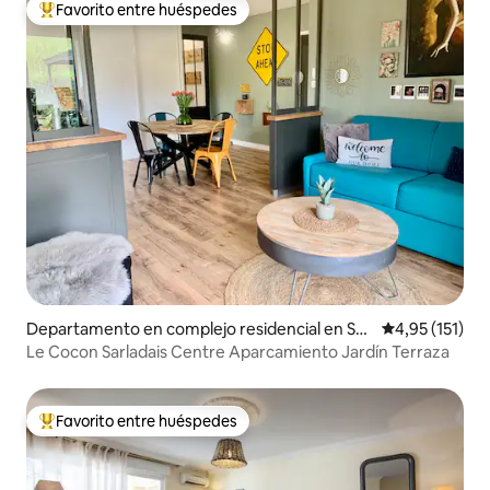
Favorito entre huéspedes
Favorito entre los huéspedes más destacados
Departamento en complejo residencial en Sar
Calificación p
4,95 (151)
lat-la-Canéda
Le Cocon Sarladais Centre Aparcamiento Jardín Terraza
Favorito entre huéspedes
Favorito entre los huéspedes más destacados