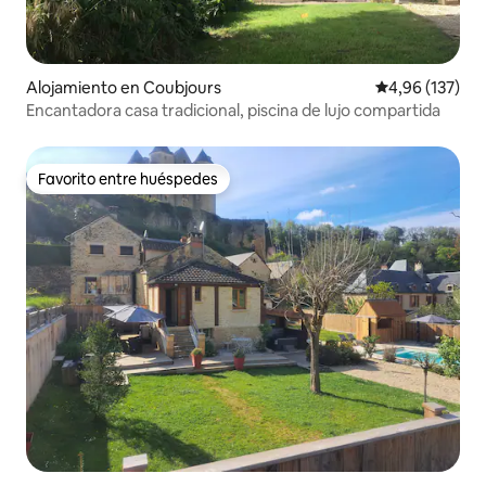
Alojamiento en Coubjours
Calificación p
4,96 (137)
Encantadora casa tradicional, piscina de lujo compartida
Favorito entre huéspedes
Favorito entre huéspedes