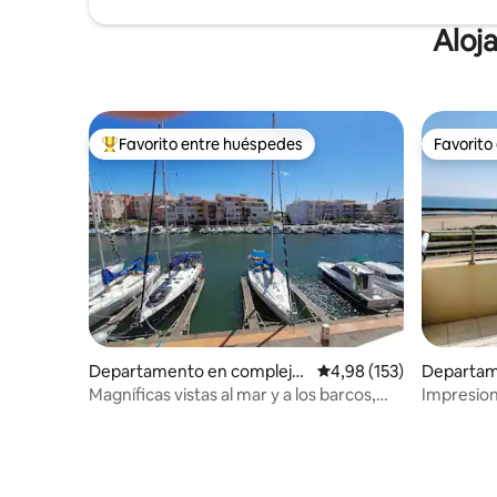
Aloj
Favorito entre huéspedes
Favorito
Favorito entre los huéspedes más destacados
Favorito
Departamento en complejo
Calificación promedio: 
4,98 (153)
Departam
residencial en Cap d'Agde
residenci
Magníficas vistas al mar y a los barcos,
Impresion
playa a 200 m, estacionamiento.
excepcio