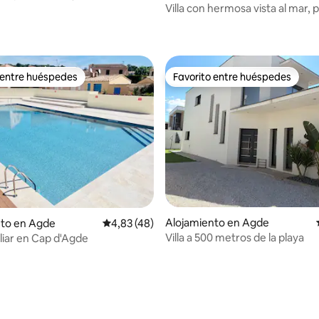
Villa con hermosa vista al mar, p
climatizada
 entre huéspedes
Favorito entre huéspedes
 entre huéspedes
Favorito entre huéspedes
: 5,0 de 5. 13 evaluaciones
Alojamiento en Agde
nto en Agde
Calificación promedio: 4,83 de 5. 48 evaluac
4,83 (48)
Villa a 500 metros de la playa
liar en Cap d'Agde