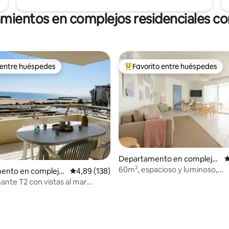
amientos en complejos residenciales con
 entre huéspedes
Favorito entre huéspedes
 entre huéspedes
Favorito entre los huéspedes 
Departamento en complejo
C
residencial en Sète
60m², espacioso y luminoso,
4,98 de 5. 153 evaluaciones
ento en complejo
Calificación promedio: 4,89 de 5. 138 evaluac
4,89 (138)
aparcamiento privado
al en Agde
ante T2 con vistas al mar
nales