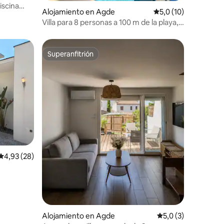
iscina
Alojamiento en Agde
Calificación promedi
5,0 (10)
Villa para 8 personas a 100 m de la playa,
piscina y jacuzzi para 5 personas, billar
Superanfitrión
Superanfitrión
Calificación promedio: 4,93 de 5. 28 evaluaciones
4,93 (28)
iones
Alojamiento en Agde
Calificación promed
5,0 (3)