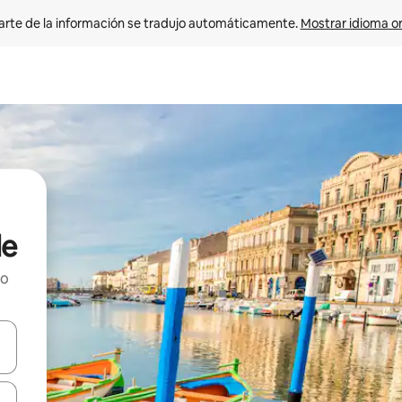
arte de la información se tradujo automáticamente. 
Mostrar idioma or
de
ho
on las teclas de flecha hacia arriba y hacia abajo o explorá deslizando