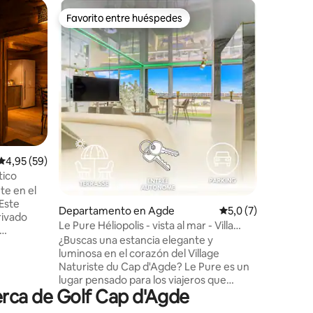
Departa
Favorito entre huéspedes
Favorit
Favorito entre huéspedes
Favorit
Amplio d
con terra
Bienveni
Wi-Fi
departam
ubicado e
Amplio, 
distribui
independ
una ampli
abierta y
iones
una gran 
Calificación promedio: 4,95 de 5. 59 evaluaciones
4,95 (59)
comidas a
de un lug
tico
de wifi.
te en el
funcional
 Este
Departamento en Agde
Calificación promed
5,0 (7)
en famili
rivado
Le Pure Héliopolis - vista al mar - Villa
naturista
¿Buscas una estancia elegante y
.
luminosa en el corazón del Village
empo,
Naturiste du Cap d'Agde? Le Pure es un
bertad y a
lugar pensado para los viajeros que
s en plena
erca de Golf Cap d'Agde
buscan comodidad, estilo, vista al mar y
as.
proximidad inmediata a la playa. 🌊
ma de