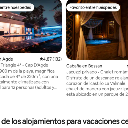
 entre huéspedes
Favorito entre huéspedes
 entre huéspedes
Favorito entre huéspedes
n Agde
Calificación promedio: 4,87 de 5. 132 evaluac
4,87 (132)
u Triangle 4* - Cap D'Agde
4,96 de 5. 134 evaluaciones
Cabaña en Bessan
 900 m de la playa, magnífica
Jacuzzi privado • Chalet román
ificada de 4* de 220m ², con una
Disfrute de un descanso relajan
otalmente climatizada con
corazón del castillo La Valmale.
 para 12 personas (adultos y
chalet de madera con jacuzzi p
luidos) Consta de 6 dormitorios,
está ubicado en un parque de 2
os suite principal / 1 baño / 3
hectáreas de pinos centenarios
ina totalmente equipada con
Aproveche para tomarse su ti
al. Todo ello con vistas a una
observe a los pavos reales en li
e 1000 m² con piscina privada
las ardillas, y recargue energía
 de los alojamientos para vacaciones c
a y spa orientado al sur. -
naturaleza. Se admiten mascot
 limpieza: 370€ - Llegada: 16:00
Estacionamiento gratuito y to