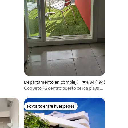
Departamento en complejo
Calificación promedio: 
4,84 (194)
residencial en Agde
Coqueto F2 centro puerto cerca playa y
comercios
Favorito entre huéspedes
Favorito entre huéspedes