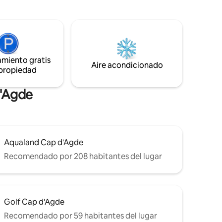
Ubicado en Héliopolis C, en el tercer piso
con elevador, este departamento de 25
 las
m² con terraza privada de 8 m² ofrece un
s.
ambiente contemporáneo y premium.
tos con
Desde la entrada, el encanto es
evidente: espejo, techo brillante, toques
amiento gratis
dorados, muebles cuidados y una
Aire acondicionado
 propiedad
hermosa e íntima apertura al exterior.
d'Agde
Aqualand Cap d'Agde
Recomendado por 208 habitantes del lugar
Golf Cap d'Agde
Recomendado por 59 habitantes del lugar