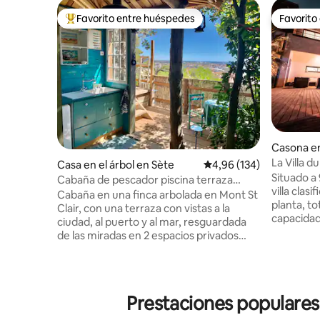
Favorito entre huéspedes
Favorito
Favorito entre los huéspedes más destacados
Favorito
Casona e
La Villa d
Casa en el árbol en Sète
Calificación promedio: 
4,96 (134)
Situado a
Cabaña de pescador piscina terraza
villa clas
vistas mar ciudad
Cabaña en una finca arbolada en Mont St
planta, t
Clair, con una terraza con vistas a la
capacidad
ciudad, al puerto y al mar, resguardada
niños inc
de las miradas en 2 espacios privados
uno de ell
comunicados por una escalera exterior.
SDE / coc
Nivel inferior cerrado: habitación de
isla centr
12 m² con cama de 160 y baño Nivel
parcela d
superior: baño con ducha, cocina de
Prestaciones populares
climatizad
verano de 6 m², abierta a una terraza de
Opción de
8 m² con mesa Lavadero común con