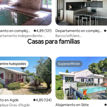
4,93 de 5. 111 evaluaciones
ento en complejo
Calificación promedio: 4,89 de 5. 121 evaluac
4,89 (121)
Departamento en complejo
Ca
al en Montagnac
residencial en Agde
partamento independiente
Barco/wifi/aire
Casas para familias
 cerca de Pézenas
acondicionado/piscina/estaci
 entre huéspedes
Superanfitrión
 entre huéspedes
Superanfitrión
nto en Agde
Calificación promedio: 4,85 de 5. 124 evaluac
4,85 (124)
Alojamiento en Sète
C
 playa Grau d'Agde
4,91 de 5. 209 evaluaciones