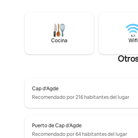
máx. temp
lavarropas y secarropas Acceso a la pileta
máx. julio y agosto 
comunitaria (no climatizada) de 9:00 a
mediodía
19:00. Estacionamiento gratuito junto a la
habitación para 1 vehículo
Cocina
Wifi
Otros
Cap d'Agde
Recomendado por 216 habitantes del lugar
Puerto de Cap d'Agde
Recomendado por 64 habitantes del lugar