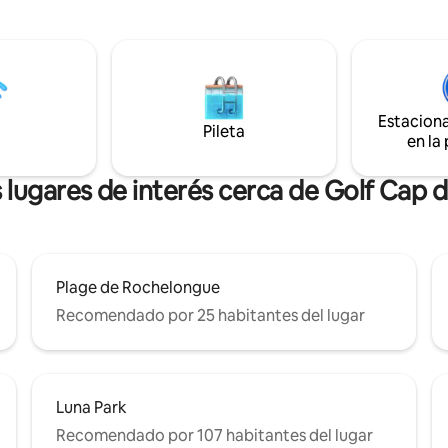
orada baja/ de 17:00 y 19:00
carga para vehículos eléctricos
- Salida: antes del
disponibles. A pocos minutos de
playas de Cap d'Agde y Pézena
Tranquilidad privilegiada. Even
acuerdo previo.
Estacion
Pileta
en la
 lugares de interés cerca de Golf Cap 
Plage de Rochelongue
Recomendado por 25 habitantes del lugar
Luna Park
Recomendado por 107 habitantes del lugar