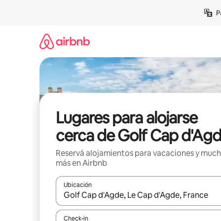
Ir
P
al
contenido
Lugares para alojarse
cerca de Golf Cap d'Ag
Reservá alojamientos para vacaciones y muc
más en Airbnb
Ubicación
Cuando los resultados estén disponibles, navegá c
Check-in