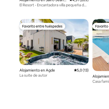
e-Védas
El Resort - Encantadora villa pequeña de
arquitecto
Favorito entre huéspedes
Favorito
Favorito entre huéspedes
Favorito
Alojamiento en Agde
Calificación promedio
5,0 (13)
La suite de autor
Alojamie
Casa fami