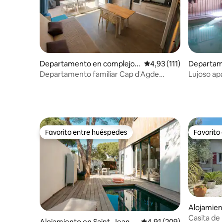
Departamento en complejo r
Calificación promedio: 
4,93 (111)
Departam
esidencial en Agde
residenci
Departamento familiar Cap d'Agde
Lujoso a
acceso playa
Valmagne
Favorito entre huéspedes
Favorito
Favorito entre huéspedes
Favorito
Alojamie
Casita de
Alojamiento en Saint-Jean-d
Calificación promedio: 
4,91 (209)