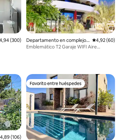
iones
lificación promedio: 4,94 de 5. 300 evaluaciones
4,94 (300)
Departamento en complejo r
Calificación promedio:
4,92 (60)
esidencial en Agde
Emblemático T2 Garaje WIFI Aire
onamiento
acondicionado Puerto central Terraza
Favorito entre huéspedes
Favorito entre huéspedes
iones
alificación promedio: 4,89 de 5. 106 evaluaciones
4,89 (106)