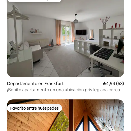
Favorito entre huéspedes
Departamento en Frankfurt
Calificación p
4,94 (63)
¡Bonito apartamento en una ubicación privilegiada cerca
de la feria!
Favorito entre huéspedes
Favorito entre huéspedes