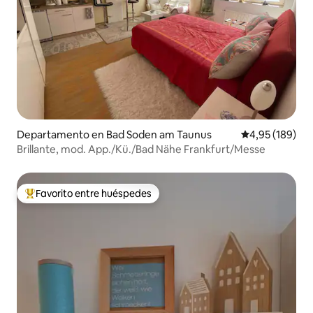
Departamento en Bad Soden am Taunus
Calificación pr
4,95 (189)
Brillante, mod. App./Kü./Bad Nähe Frankfurt/Messe
Favorito entre huéspedes
Favorito entre los huéspedes más destacados