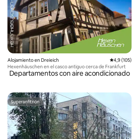
Alojamiento en Dreieich
Calificación 
4,9 (105)
Hexenhäuschen en el casco antiguo cerca de Frankfurt
Departamentos con aire acondicionado
Superanfitrión
Superanfitrión