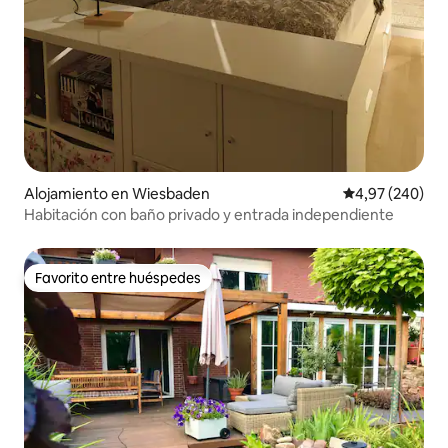
Alojamiento en Wiesbaden
Calificación pr
4,97 (240)
Habitación con baño privado y entrada independiente
Favorito entre huéspedes
Favorito entre huéspedes