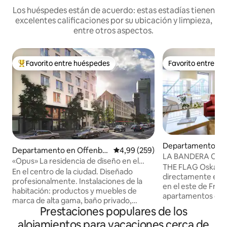
Los huéspedes están de acuerdo: estas estadías tienen
excelentes calificaciones por su ubicación y limpieza,
entre otros aspectos.
Favorito entre huéspedes
Favorito entre h
Favorito entre los huéspedes más destacados
Favorito entre h
Departamento en 
Departamento en Offenba
Calificación promedio: 4,99 de 5
4,99 (259)
dt
LA BANDERA Oskar 
ch am Main
«Opus» La residencia de diseño en el
View (cama de 14
THE FLAG Oskar M
centro de la ciudad - El palacio
En el centro de la ciudad. Diseñado
directamente entre
profesionalmente. Instalaciones de la
en el este de Frán
habitación: productos y muebles de
apartamentos con 
marca de alta gama, baño privado,
y de alta calidad,
Prestaciones populares de los
ventana francesa o balcón, persiana
de puro bienestar
electrónica, sistema de ventilación,
alojamientos para vacaciones cerca de
entre 40 y 55 met