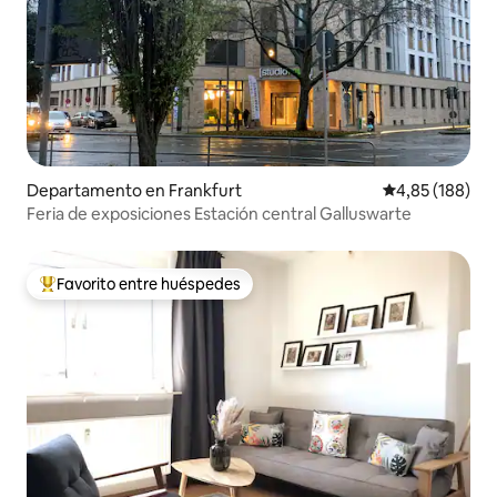
Departamento en Frankfurt
Calificación pr
4,85 (188)
Feria de exposiciones Estación central Galluswarte
Favorito entre huéspedes
Favorito entre los huéspedes más destacados