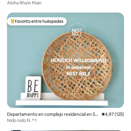
eu-Isenburg
Aloha Rhein Main
Favorito entre huéspedes
Favorito entre los huéspedes más destacados
Departamento en complejo residencial en Sel
Calificación p
4,97 (125)
igenstadt
Nido nido N .º 1