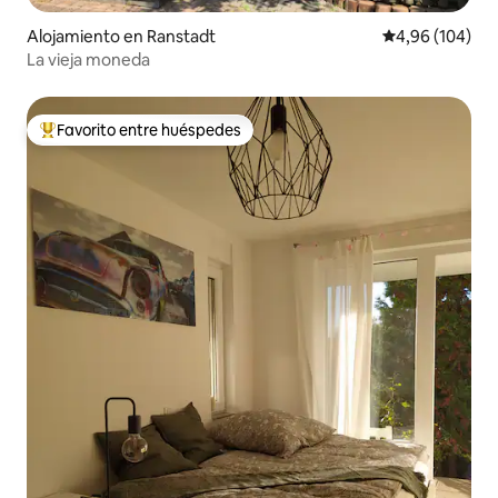
Alojamiento en Ranstadt
Calificación pr
4,96 (104)
La vieja moneda
Favorito entre huéspedes
Favorito entre los huéspedes más destacados