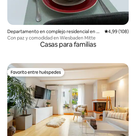
Departamento en complejo residencial en Wi
Calificación pr
4,99 (108)
esbaden
Con paz y comodidad en Wiesbaden Mitte
Casas para familias
Favorito entre huéspedes
Favorito entre huéspedes