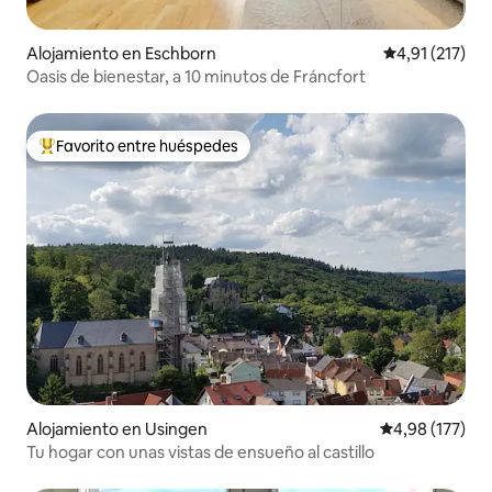
Alojamiento en Eschborn
Calificación p
4,91 (217)
Oasis de bienestar, a 10 minutos de Fráncfort
Favorito entre huéspedes
Favorito entre los huéspedes más destacados
Alojamiento en Usingen
Calificación p
4,98 (177)
Tu hogar con unas vistas de ensueño al castillo