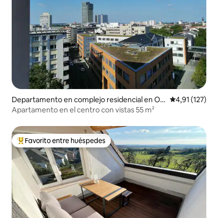
Departamento en complejo residencial en Off
Calificación p
4,91 (127)
enbach am Main
Apartamento en el centro con vistas 55 m²
Favorito entre huéspedes
Favorito entre los huéspedes más destacados