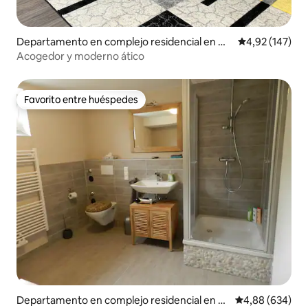
Departamento en complejo residencial en M
Calificación p
4,92 (147)
örfelden-Walldorf
Acogedor y moderno ático
Favorito entre huéspedes
Favorito entre huéspedes
Departamento en complejo residencial en N
Calificación pr
4,88 (634)