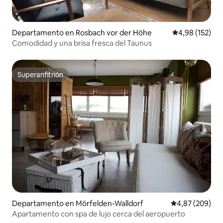
Departamento en Rosbach vor der Höhe
Calificación p
4,98 (152)
Comodidad y una brisa fresca del Taunus
Superanfitrión
Superanfitrión
Departamento en Mörfelden-Walldorf
Calificación pr
4,87 (209)
Apartamento con spa de lujo cerca del aeropuerto