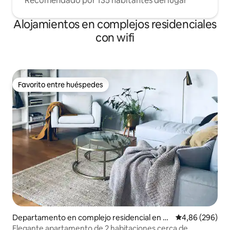
Recomendado por 135 habitantes del lugar
Alojamientos en complejos residenciales
con wifi
Favorito entre huéspedes
Favorito entre huéspedes
Departamento en complejo residencial en Ba
Calificación pr
4,86 (296)
d Vilbel
Elegante apartamento de 2 habitaciones cerca de