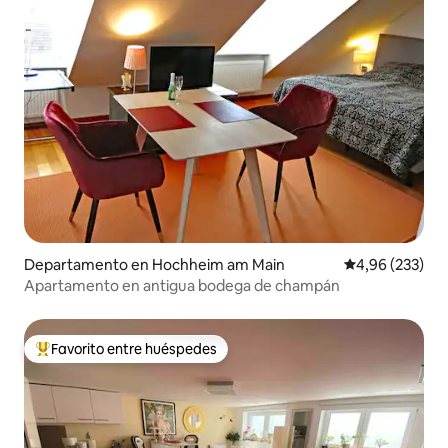
Departamento en Hochheim am Main
Calificación pr
4,96 (233)
Apartamento en antigua bodega de champán
Favorito entre huéspedes
Favorito entre los huéspedes más destacados