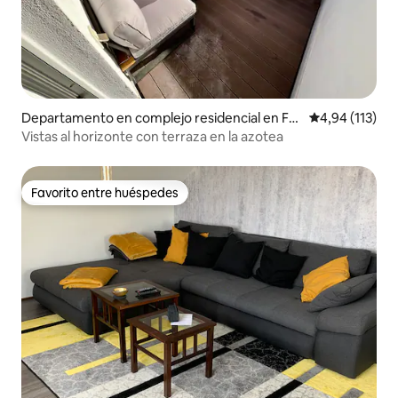
Departamento en complejo residencial en Fri
Calificación p
4,94 (113)
edrichsdorf
Vistas al horizonte con terraza en la azotea
Favorito entre huéspedes
Favorito entre huéspedes