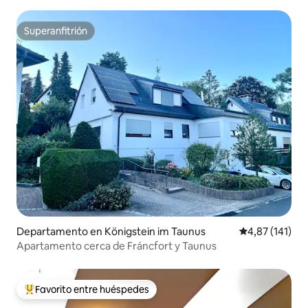
Superanfitrión
Superanfitrión
Departamento en Königstein im Taunus
Calificación p
4,87 (141)
Apartamento cerca de Fráncfort y Taunus
Favorito entre huéspedes
Favorito entre los huéspedes más destacados