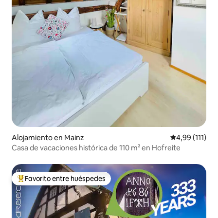
Alojamiento en Mainz
Calificación p
4,99 (111)
Casa de vacaciones histórica de 110 m² en Hofreite
Favorito entre huéspedes
Favorito entre los huéspedes más destacados