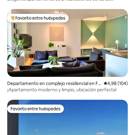
Fráncfort
Favorito entre huéspedes
Favorito entre los huéspedes más destacados
Departamento en complejo residencial en Fr
Calificación pr
4,98 (104)
ankfurt
¡Apartamento moderno y limpio, ubicación perfecta!
Favorito entre huéspedes
Favorito entre huéspedes