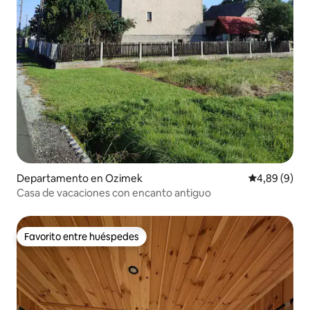
Departamento en Ozimek
Calificación
4,89 (9)
Casa de vacaciones con encanto antiguo
Favorito entre huéspedes
Favorito entre huéspedes