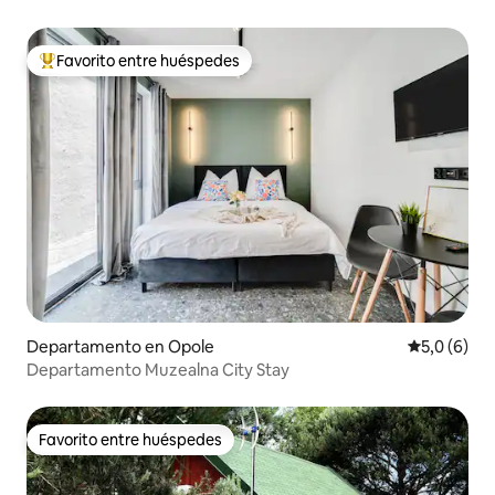
Favorito entre huéspedes
Favorito entre los huéspedes más destacados
Departamento en Opole
Calificació
5,0 (6)
Departamento Muzealna City Stay
Favorito entre huéspedes
Favorito entre huéspedes