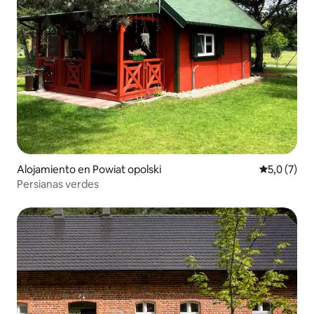
Alojamiento en Powiat opolski
Calificació
5,0 (7)
Persianas verdes