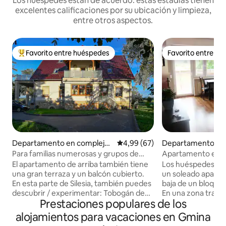
Los huéspedes están de acuerdo: estas estadías tienen
excelentes calificaciones por su ubicación y limpieza,
entre otros aspectos.
Favorito entre huéspedes
Favorito entre h
Favorito entre los huéspedes más destacados
Favorito entre h
Departamento en complejo
Calificación promedio: 4,99 de 
4,99 (67)
Departamento en
residencial en Grabów
Wielki
Para familias numerosas y grupos de
Apartamento en e
hasta 10 personas
Wielki
El apartamento de arriba también tiene
Los huéspedes tie
una gran terraza y un balcón cubierto.
un soleado aparta
En esta parte de Silesia, también puedes
baja de un bloque 
descubrir / experimentar: Tobogán de
En una zona tranq
Prestaciones populares de los
trineos de verano a 19 km Paisaje
vegetación. ---- Un soleado
lacustre Turawa / parque de escalada 18
apartamento en la
alojamientos para vacaciones en Gmina
km Silesia Ring / aeródromo (vuelos
balcón en un bloque de pisos está