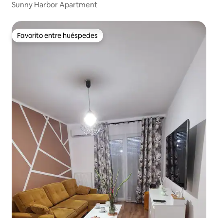
drzyk
Sunny Harbor Apartment
Favorito entre huéspedes
Favorito entre huéspedes