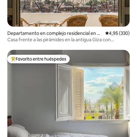
Departamento en complejo residencial en Na
Calificación pr
4,95 (330)
zlet El-Semman
Casa frente a las pirámides en la antigua Giza con
desayuno y jacuzzi
Favorito entre huéspedes
Favorito entre los huéspedes más destacados