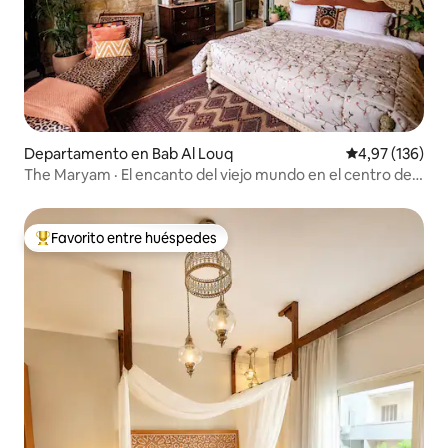
Departamento en Bab Al Louq
Calificación p
4,97 (136)
The Maryam · El encanto del viejo mundo en el centro de
El Cairo
Favorito entre huéspedes
Favorito entre los huéspedes más destacados