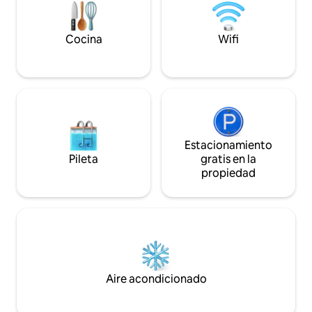
como huéspedes. Podemos administrar
el servicio de recogida y traslado desde y
hacia el aeropuerto si lo deseas. También
Cocina
Wifi
puedes pedir recomendaciones .
Estacionamiento
Pileta
gratis en la
propiedad
Aire acondicionado