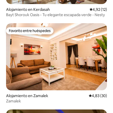
Alojamiento en Kerdasah
Calificación 
4,92 (12)
Bayt Shorouk Oasis - Tu elegante escapada verde - Nesty
Favorito entre huéspedes
Favorito entre huéspedes
Alojamiento en Zamalek
Calificación p
4,83 (30)
Zamalek