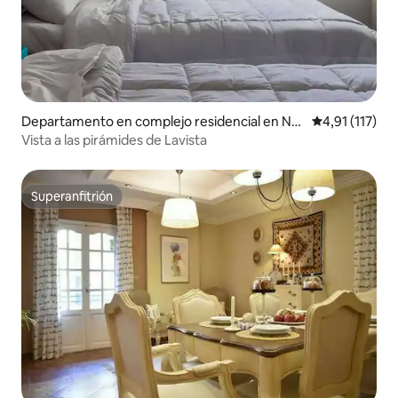
Departamento en complejo residencial en Na
Calificación p
4,91 (117)
zlet El-Semman
Vista a las pirámides de Lavista
Superanfitrión
Superanfitrión