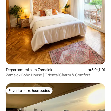
Departamento en Zamalek
Calificación 
5,0 (110)
Zamalek Boho House | Oriental Charm & Comfort
Favorito entre huéspedes
Favorito entre huéspedes