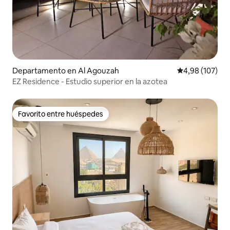
Departamento en Al Agouzah
Calificación pr
4,98 (107)
EZ Residence - Estudio superior en la azotea
Favorito entre huéspedes
Favorito entre huéspedes