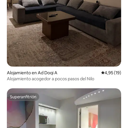
Alojamiento en Ad Doqi A
Calificación 
4,95 (19)
Alojamiento acogedor a pocos pasos del Nilo
Superanfitrión
Superanfitrión