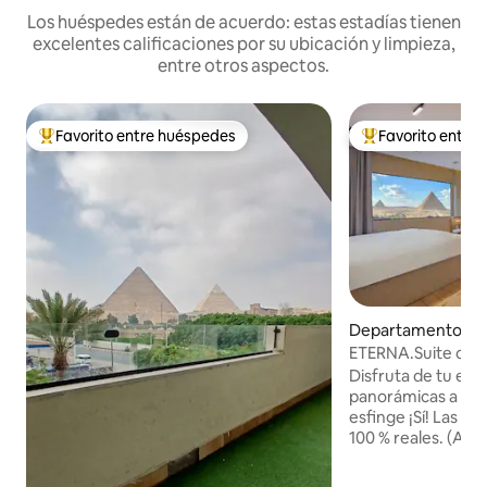
Los huéspedes están de acuerdo: estas estadías tienen
excelentes calificaciones por su ubicación y limpieza,
entre otros aspectos.
Favorito entre huéspedes
Favorito entre
Favorito entre los huéspedes más destacados
Favorito entre l
Departamento en
ETERNA.Suite con ja
pirámides y balcó
Disfruta de tu esta
panorámicas a las 
esfinge ¡Sí! Las vi
100 % reales. (Ase
también nuestros 
Disfruta de una vi