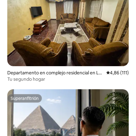
Departamento en complejo residencial en Los
Calificación p
4,86 (111)
Ingenieros
Tu segundo hogar
Superanfitrión
Superanfitrión