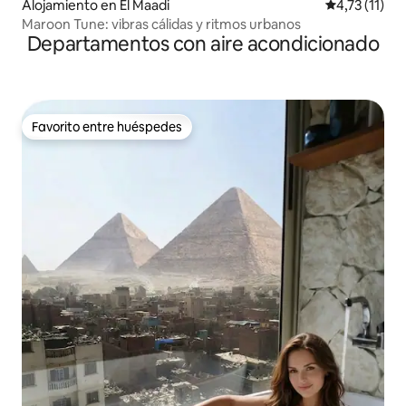
Alojamiento en El Maadi
Calificación 
4,73 (11)
Maroon Tune: vibras cálidas y ritmos urbanos
Departamentos con aire acondicionado
Favorito entre huéspedes
Favorito entre huéspedes