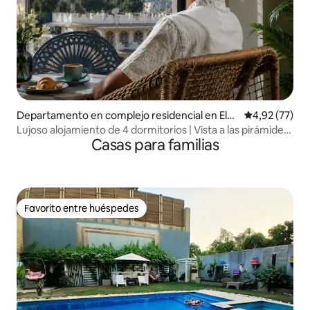
Departamento en complejo residencial en Elha
Calificación 
4,92 (77)
ram
Lujoso alojamiento de 4 dormitorios | Vista a las pirámides
Casas para familias
y al Gran Museo Egipcio
Favorito entre huéspedes
Favorito entre huéspedes