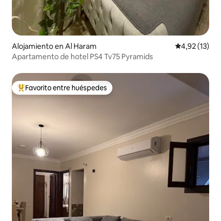
Alojamiento en Al Haram
Calificación 
4,92 (13)
Apartamento de hotel PS4 Tv75 Pyramids
Favorito entre huéspedes
Favorito entre los huéspedes más destacados