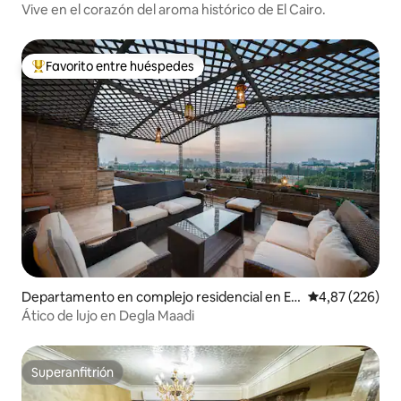
Darb El-Ahmar
Vive en el corazón del aroma histórico de El Cairo.
Favorito entre huéspedes
Favorito entre los huéspedes más destacados
Departamento en complejo residencial en El
Calificación pr
4,87 (226)
Maadi
Ático de lujo en Degla Maadi
Superanfitrión
Superanfitrión