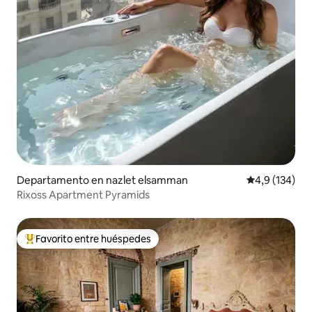
Departamento en nazlet elsamman
Calificación 
4,9 (134)
Rixoss Apartment Pyramids
Favorito entre huéspedes
Favorito entre los huéspedes más destacados