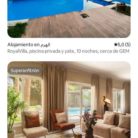
Alojamiento en الهرم
Calificació
5,0 (5)
RoyalVilla, piscina privada y yate, 10 noches, cerca de GEM
Superanfitrión
Superanfitrión