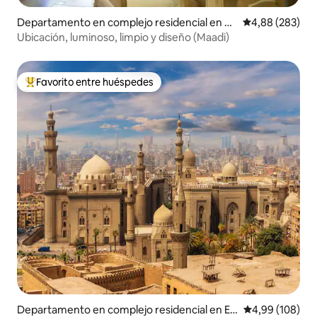
Departamento en complejo residencial en El
Calificación pr
4,88 (283)
Maadi
Ubicación, luminoso, limpio y diseño (Maadi)
Favorito entre huéspedes
Favorito entre los huéspedes más destacados
Departamento en complejo residencial en El-
Calificación pr
4,99 (108)