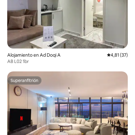
Alojamiento en Ad Doqi A
Calificación 
4,81 (37)
AB L02 1br
Superanfitrión
Superanfitrión