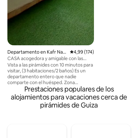
todas las pirámid
cualquier lugar de
oriental contempo
relajas en el jacuz
minutos a pie de l
las pirámides. Par
máximo tu viaje, ¡
experiencias! Tenemos el firme
compromiso de of
Departamento en Kafr Nass
Calificación promedio: 4,99 de 5
4,99 (174)
huéspedes la hosp
ar
CASA acogedora y amigable con las
merecen.
pirámides (T/A/K)
Vista a las pirámides con 10 minutos para
visitar, (3 habitaciones/2 baños) Es un
departamento entero que nadie
comparte con el huésped. Zona
Prestaciones populares de los
tranquila de élite mejorada para
familias/grupos, a 15 minutos a pie de
alojamientos para vacaciones cerca de
GEM, (a 30 minutos en auto del museo
pirámides de Guiza
antiguo), lo que nos hace especiales es
que no somos (hostal o posada) somos
una verdadera casa acogedora,
(anfitrión) y (huésped) sin empleados
(tratamos a nuestros huéspedes
honestamente como amigos, no solo