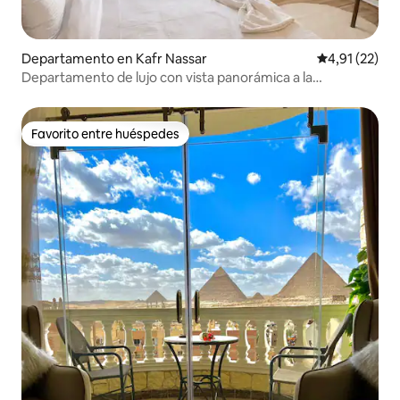
Departamento en Kafr Nassar
Calificación 
4,91 (22)
Departamento de lujo con vista panorámica a la
Ciudad Encantada y a las pirámides
Favorito entre huéspedes
Favorito entre huéspedes