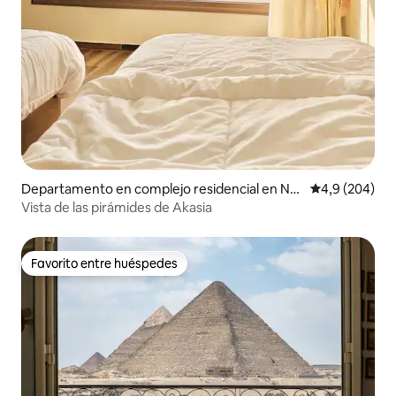
Departamento en complejo residencial en Na
Calificación p
4,9 (204)
zlet El-Semman
Vista de las pirámides de Akasia
Favorito entre huéspedes
Favorito entre huéspedes