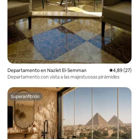
Departamento en Nazlet El-Semman
Calificación p
4,89 (27)
Departamento con vista a las majestuosas pirámides
Superanfitrión
Superanfitrión