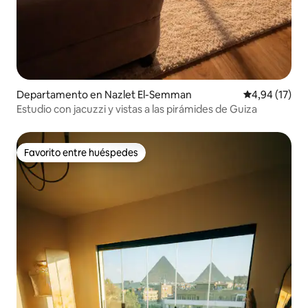
Departamento en Nazlet El-Semman
Calificación 
4,94 (17)
Estudio con jacuzzi y vistas a las pirámides de Guiza
Favorito entre huéspedes
Favorito entre huéspedes