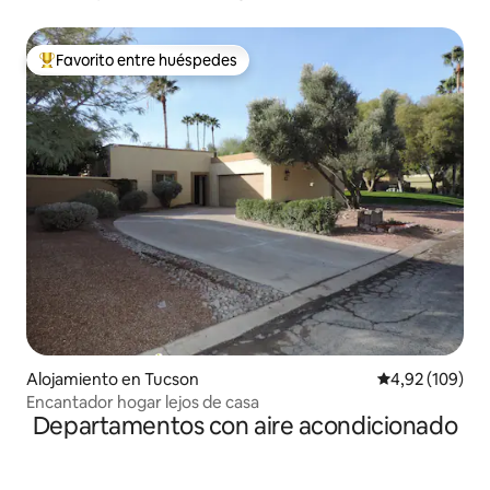
Favorito entre huéspedes
Favorito entre los huéspedes más destacados
Alojamiento en Tucson
Calificación pr
4,92 (109)
Encantador hogar lejos de casa
Departamentos con aire acondicionado