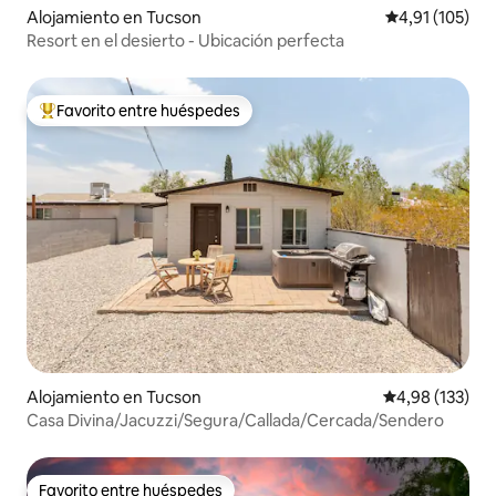
Alojamiento en Tucson
Calificación p
4,91 (105)
Resort en el desierto - Ubicación perfecta
Favorito entre huéspedes
Favorito entre los huéspedes más destacados
Alojamiento en Tucson
Calificación p
4,98 (133)
Casa Divina/Jacuzzi/Segura/Callada/Cercada/Sendero
Favorito entre huéspedes