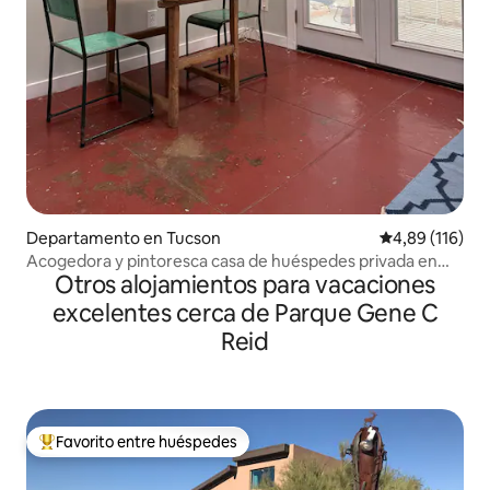
Departamento en Tucson
Calificación p
4,89 (116)
Acogedora y pintoresca casa de huéspedes privada en
Otros alojamientos para vacaciones
4th Ave
excelentes cerca de Parque Gene C
Reid
Favorito entre huéspedes
Favorito entre los huéspedes más destacados