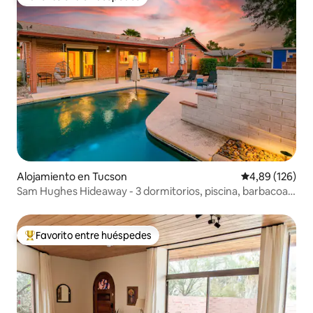
Favorito entre huéspedes
Alojamiento en Tucson
Calificación pr
4,89 (126)
Sam Hughes Hideaway - 3 dormitorios, piscina, barbacoa,
cerca de UA
Favorito entre huéspedes
Favorito entre los huéspedes más destacados