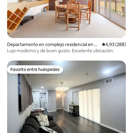
Departamento en complejo residencial en Tu
Calificación pr
4,93 (288)
cson
Lujo moderno y de buen gusto. Excelente ubicación.
Favorito entre huéspedes
Favorito entre huéspedes