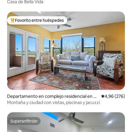
son
Casa de Bella Vida
Favorito entre huéspedes
Favorito entre los huéspedes más destacados
Departamento en complejo residencial en Tu
Calificación pr
4,96 (276)
cson
Montaña y ciudad con vistas, piscinas y jacuzzi
Superanfitrión
Superanfitrión