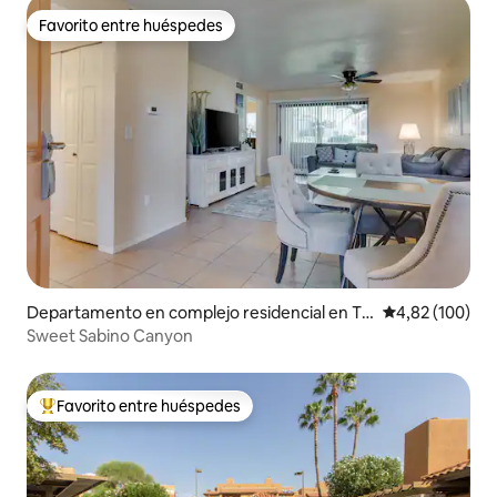
Favorito entre huéspedes
Favorito entre huéspedes
Departamento en complejo residencial en Tu
Calificación pr
4,82 (100)
cson
Sweet Sabino Canyon
Favorito entre huéspedes
Favorito entre los huéspedes más destacados