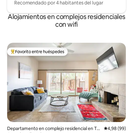
Recomendado por 4 habitantes del lugar
Alojamientos en complejos residenciales
con wifi
Favorito entre huéspedes
Favorito entre los huéspedes más destacados
Departamento en complejo residencial en Tuc
Calificación p
4,98 (99)