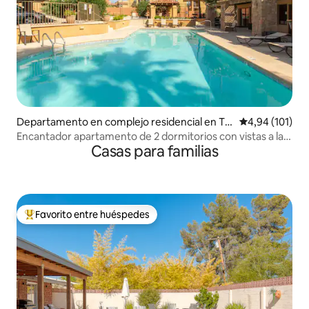
Departamento en complejo residencial en Tu
Calificación p
4,94 (101)
cson
Encantador apartamento de 2 dormitorios con vistas a la
Casas para familias
ciudad y piscina
Favorito entre huéspedes
Favorito entre los huéspedes más destacados