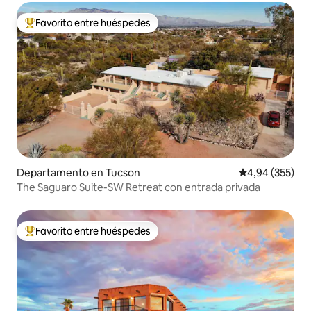
Favorito entre huéspedes
Favorito entre los huéspedes más destacados
Departamento en Tucson
Calificación pr
4,94 (355)
The Saguaro Suite-SW Retreat con entrada privada
Favorito entre huéspedes
Favorito entre los huéspedes más destacados