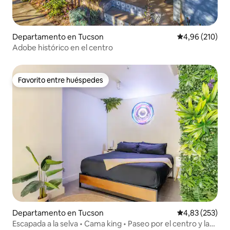
Departamento en Tucson
Calificación pr
4,96 (210)
Adobe histórico en el centro
Favorito entre huéspedes
Favorito entre huéspedes
Departamento en Tucson
Calificación pr
4,83 (253)
Escapada a la selva • Cama king • Paseo por el centro y la