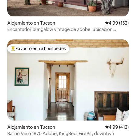
Alojamiento en Tucson
Calificación p
4,99 (152)
Encantador bungalow vintage de adobe, ubicación
céntrica
Favorito entre huéspedes
Favorito entre los huéspedes más destacados
Alojamiento en Tucson
Calificación p
4,99 (413)
Barrio Viejo 1870 Adobe, KingBed, FirePit, downtwn