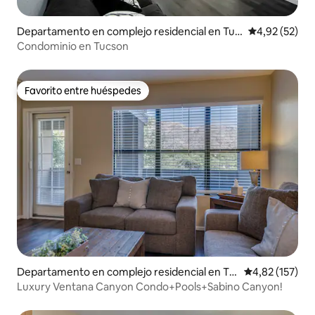
Departamento en complejo residencial en Tuc
Calificación 
4,92 (52)
son
Condominio en Tucson
Favorito entre huéspedes
Favorito entre huéspedes
Departamento en complejo residencial en Tu
Calificación p
4,82 (157)
cson
Luxury Ventana Canyon Condo+Pools+Sabino Canyon!