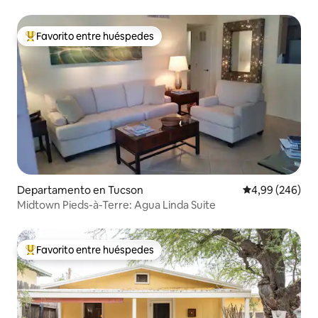
Universidad de Arizona
Favorito entre huéspedes
Favorito entre los huéspedes más destacados
Departamento en Tucson
Calificación pr
4,99 (246)
Midtown Pieds-à-Terre: Agua Linda Suite
Favorito entre huéspedes
Favorito entre los huéspedes más destacados