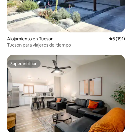
Alojamiento en Tucson
Calificació
5 (191)
Tucson para viajeros del tiempo
Superanfitrión
Superanfitrión