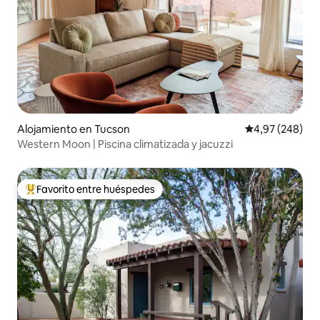
Alojamiento en Tucson
Calificación pr
4,97 (248)
Western Moon | Piscina climatizada y jacuzzi
Favorito entre huéspedes
Favorito entre los huéspedes más destacados