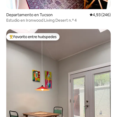
Departamento en Tucson
Calificación pr
4,93 (246)
Estudio en Ironwood Living Desert n.º 4
Favorito entre huéspedes
Favorito entre los huéspedes más destacados