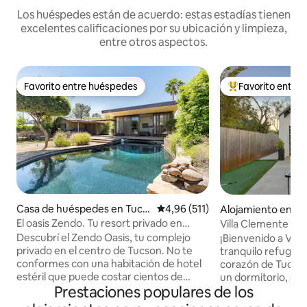
Los huéspedes están de acuerdo: estas estadías tienen
excelentes calificaciones por su ubicación y limpieza,
entre otros aspectos.
Favorito entre huéspedes
Favorito entre
Favorito entre huéspedes
Favorito entre l
Casa de huéspedes en Tucs
Calificación promedio: 4,96 de 5
4,96 (511)
Alojamiento en T
on
El oasis Zendo. Tu resort privado en
Villa Clemente Cen
Tucson.
UofA Dtwn
Descubrí el Zendo Oasis, tu complejo
¡Bienvenido a Vill
privado en el centro de Tucson. No te
tranquilo refugio e
conformes con una habitación de hotel
corazón de Tucson
estéril que puede costar cientos de
un dormitorio, ele
Prestaciones populares de los
dólares más. El Zendo ofrece un
un resort, es perf
ambiente de refugio que te va a
que viajan solas, p