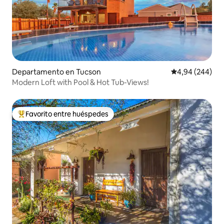
Departamento en Tucson
Calificación pr
4,94 (244)
Modern Loft with Pool & Hot Tub-Views!
Favorito entre huéspedes
Favorito entre los huéspedes más destacados