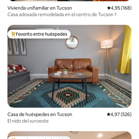
Vivienda unifamiliar en Tucson
Calificación pr
4,95 (168)
Casa adosada remodelada en el centro de Tucson 1
Favorito entre huéspedes
Favorito entre los huéspedes más destacados
Casa de huéspedes en Tucson
Calificación pr
4,97 (526)
El nido del suroeste