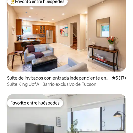
Favorito entre huéspedes
Favorito entre los huéspedes más destacados
Suite de invitados con entrada independiente en T
Calificaci
5 (17)
ucson
Suite King UofA | Barrio exclusivo de Tucson
Favorito entre huéspedes
Favorito entre huéspedes