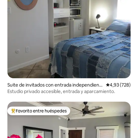
Suite de invitados con entrada independient
Calificación pr
4,93 (728)
e en Tucson
Estudio privado accesible, entrada y aparcamiento.
Favorito entre huéspedes
Favorito entre los huéspedes más destacados