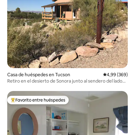
Casa de huéspedes en Tucson
Calificación pr
4,99 (369)
Retiro en el desierto de Sonora junto al sendero del lado
oeste
Favorito entre huéspedes
Favorito entre los huéspedes más destacados