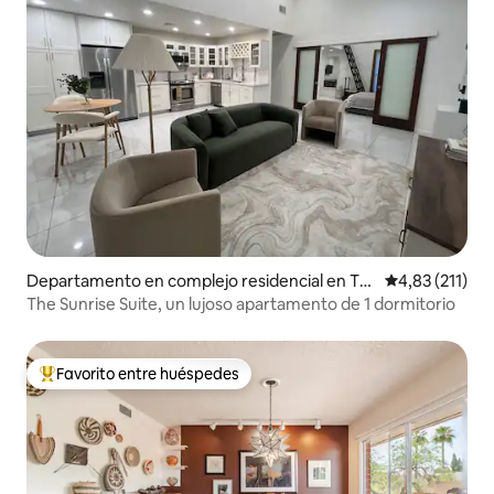
Departamento en complejo residencial en Tu
Calificación p
4,83 (211)
cson
The Sunrise Suite, un lujoso apartamento de 1 dormitorio
Favorito entre huéspedes
Favorito entre los huéspedes más destacados