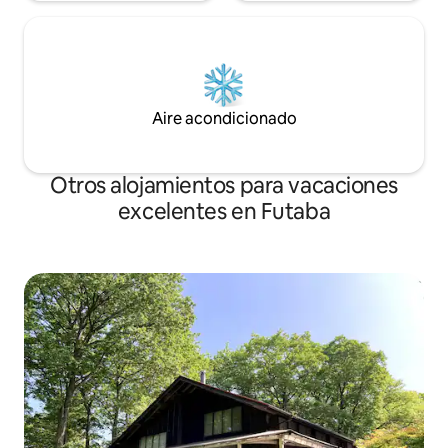
20 minutos en auto de ◇Roadside
Great ◇East Japa
Station Namie. A 15 minutos en auto del
Nuclear Disaster 
Great ◇East Japan Earthquake and
tienda ◇FamilyMar
Nuclear Disaster Relief Museum La
está a 7 minutos e
tienda ◇FamilyMart Bear Sun Terrace
está a 7 minutos en auto.
Aire acondicionado
Otros alojamientos para vacaciones
excelentes en Futaba