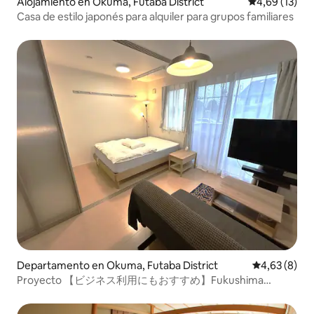
Alojamiento en Okuma, Futaba District
Calificación 
4,69 (13)
Casa de estilo japonés para alquiler para grupos familiares
Departamento en Okuma, Futaba District
Calificación
4,63 (8)
Proyecto 【ビジネス利用にもおすすめ】Fukushima
Minpaku 106