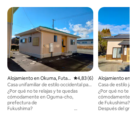
Alojamiento en Okuma, Futab
Calificación promedio: 4,83 de
4,83 (6)
Alojamiento en O
a District
ba District
Casa unifamiliar de estilo occidental para
Casa de estilo japo
grupos familiares
grupos familiares
¿Por qué no te relajas y te quedas
¿Por qué no te q
cómodamente en Oguma-cho,
cómodamente en 
prefectura de
de Fuk
Fukushima?
Después del gran 
Después del gran terremoto del este de
Japón, Ogamachi 
Japón, Ogamachi es conocida como
"una ciudad con c
"una ciudad con cero población".Ubicada
en Hama-dori, est
en Hama-dori, esta ciudad tiene una
realidad de que so