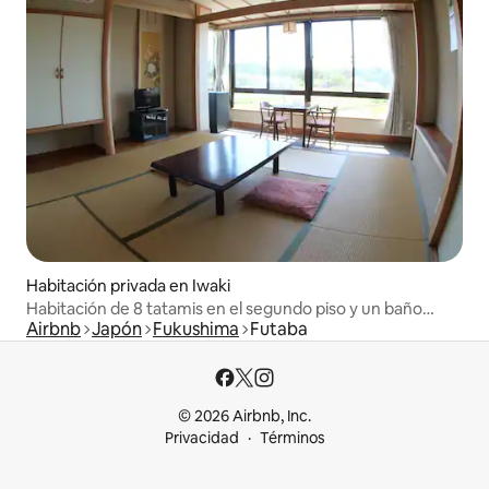
Habitación privada en Iwaki
Habitación de 8 tatamis en el segundo piso y un baño
Airbnb
Japón
Fukushima
Futaba
público de aguas termales impecable 【Minpaku
Takitakan】
© 2026 Airbnb, Inc.
Privacidad
Términos