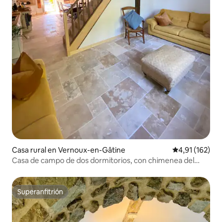
Casa rural en Vernoux-en-Gâtine
Calificación p
4,91 (162)
Casa de campo de dos dormitorios, con chimenea del
siglo XVI.
Superanfitrión
Superanfitrión