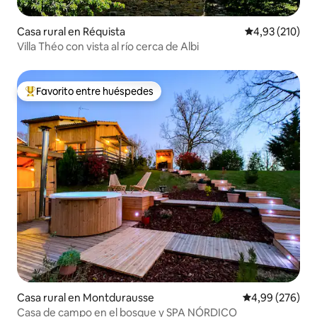
Casa rural en Réquista
Calificación p
4,93 (210)
Villa Théo con vista al río cerca de Albi
Favorito entre huéspedes
Favorito entre los huéspedes más destacados
Casa rural en Montdurausse
Calificación pr
4,99 (276)
Casa de campo en el bosque y SPA NÓRDICO