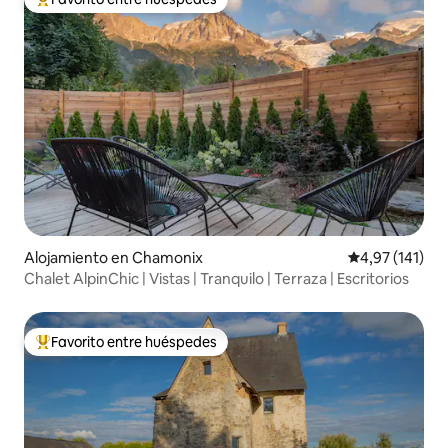
Favorito entre los huéspedes más destacados
Alojamiento en Chamonix
Calificación p
4,97 (141)
Chalet AlpinChic | Vistas | Tranquilo | Terraza | Escritorios
Favorito entre huéspedes
Favorito entre los huéspedes más destacados