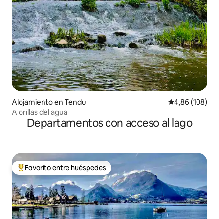
Alojamiento en Tendu
Calificación pr
4,86 (108)
A orillas del agua
Departamentos con acceso al lago
Favorito entre huéspedes
Favorito entre los huéspedes más destacados