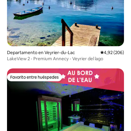
Departamento en Veyrier-du-Lac
Calificación pr
4,92 (206)
LakeView 2 - Premium Annecy - Veyrier del lago
Favorito entre huéspedes
Favorito entre huéspedes