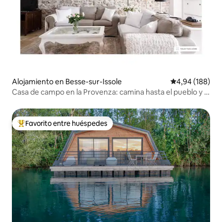
Alojamiento en Besse-sur-Issole
Calificación pr
4,94 (188)
Casa de campo en la Provenza: camina hasta el pueblo y el
lago
Favorito entre huéspedes
Favorito entre los huéspedes más destacados