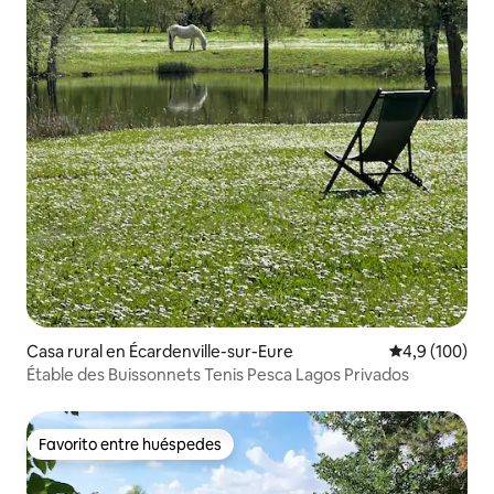
Casa rural en Écardenville-sur-Eure
Calificación 
4,9 (100)
Étable des Buissonnets Tenis Pesca Lagos Privados
Favorito entre huéspedes
Favorito entre huéspedes