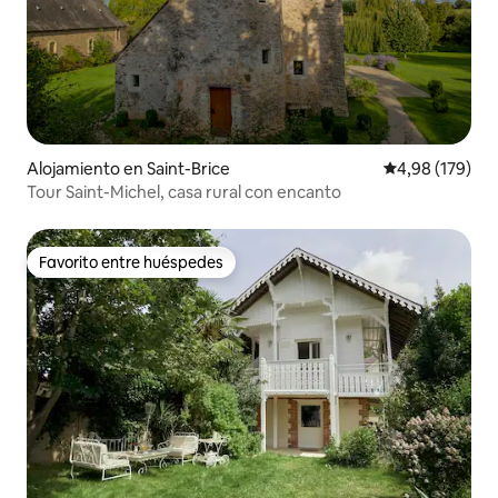
Alojamiento en Saint-Brice
Calificación pr
4,98 (179)
Tour Saint-Michel, casa rural con encanto
Favorito entre huéspedes
Favorito entre huéspedes