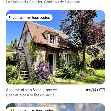
La Maison du Cavalier, Château de l 'Avenue
Favorito entre huéspedes
Favorito entre huéspedes
Alojamiento en Saint-Luperce
Calificación p
4,94 (177)
Casa atípica a orillas del agua
Favorito entre huéspedes