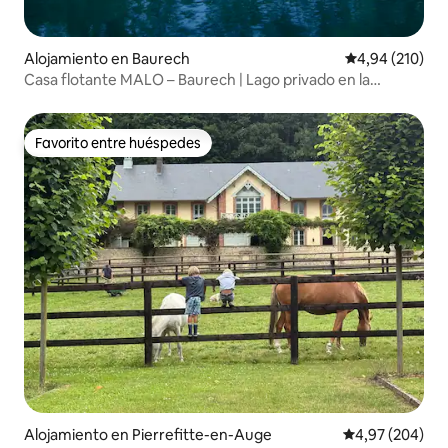
Alojamiento en Baurech
Calificación pr
4,94 (210)
Casa flotante MALO – Baurech | Lago privado en la
naturaleza
Favorito entre huéspedes
Favorito entre huéspedes
Alojamiento en Pierrefitte-en-Auge
Calificación pr
4,97 (204)