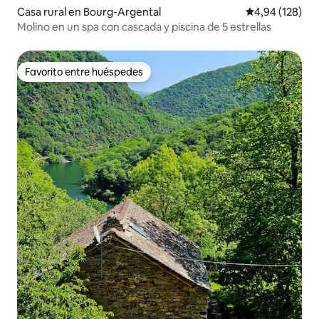
Casa rural en Bourg-Argental
Calificación pr
4,94 (128)
Molino en un spa con cascada y piscina de 5 estrellas
Favorito entre huéspedes
Favorito entre huéspedes