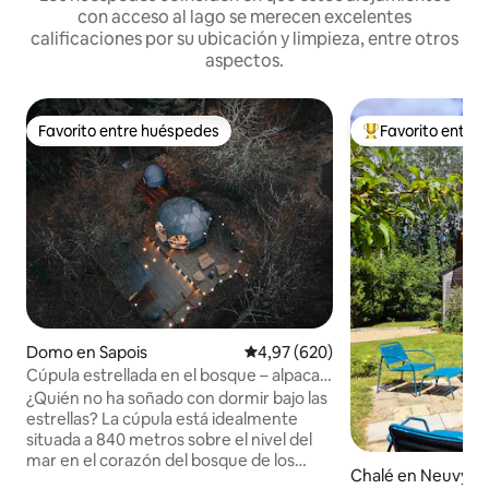
con acceso al lago se merecen excelentes
calificaciones por su ubicación y limpieza, entre otros
aspectos.
Favorito entre huéspedes
Favorito entre
Favorito entre huéspedes
Favorito entre l
Domo en Sapois
Calificación promedio: 4,97 de 5
4,97 (620)
Cúpula estrellada en el bosque – alpacas
y naturaleza en Gérardmer
¿Quién no ha soñado con dormir bajo las
estrellas? La cúpula está idealmente
situada a 840 metros sobre el nivel del
mar en el corazón del bosque de los
Chalé en Neuvy-en
Vosgos, aislada de cualquier vecino, para