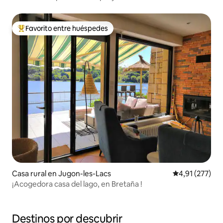
Favorito entre huéspedes
Favorito entre los huéspedes más destacados
Casa rural en Jugon-les-Lacs
Calificación p
4,91 (277)
¡Acogedora casa del lago, en Bretaña !
Destinos por descubrir