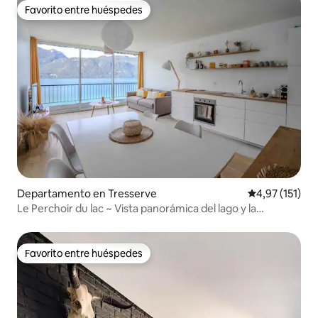
Favorito entre huéspedes
Favorito entre huéspedes
Departamento en Tresserve
Calificación p
4,97 (151)
Le Perchoir du lac ~ Vista panorámica del lago y la
montaña
Favorito entre huéspedes
Favorito entre huéspedes