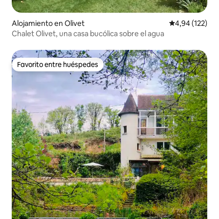
Alojamiento en Olivet
Calificación p
4,94 (122)
Chalet Olivet, una casa bucólica sobre el agua
Favorito entre huéspedes
Favorito entre huéspedes