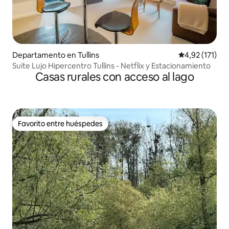
Departamento en Tullins
Calificación p
4,92 (171)
Suite Lujo Hipercentro Tullins - Netflix y Estacionamiento
Casas rurales con acceso al lago
Favorito entre huéspedes
Favorito entre huéspedes