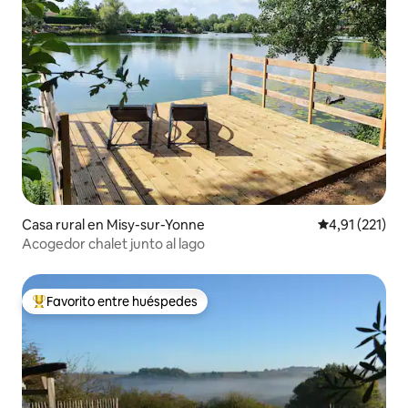
Casa rural en Misy-sur-Yonne
Calificación p
4,91 (221)
Acogedor chalet junto al lago
Favorito entre huéspedes
Favorito entre los huéspedes más destacados