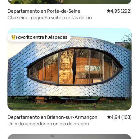
Departamento en Porte-de-Seine
Calificación pr
4,95 (292)
Clairseine: pequeña suite a orillas del río
Favorito entre huéspedes
Favorito entre los huéspedes más destacados
Departamento en Brienon-sur-Armançon
Calificación pr
4,94 (103)
Un nido acogedor en un ojo de dragón