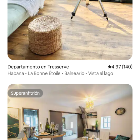
Departamento en Tresserve
Calificación pr
4,97 (140)
Habana • La Bonne Étoile • Balneario • Vista al lago
Superanfitrión
Superanfitrión