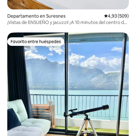
Departamento en Suresnes
Calificación pr
4,93 (509)
¡Vistas de ENSUEÑO y jacuzzi! ¡A 10 minutos del centro de
París!
Favorito entre huéspedes
Favorito entre huéspedes