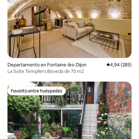
Departamento en Fontaine-lès-Dijon
Calificación pr
4,94 (285)
La Suite Templiers Bóveda de 70 m2
Favorito entre huéspedes
Favorito entre huéspedes