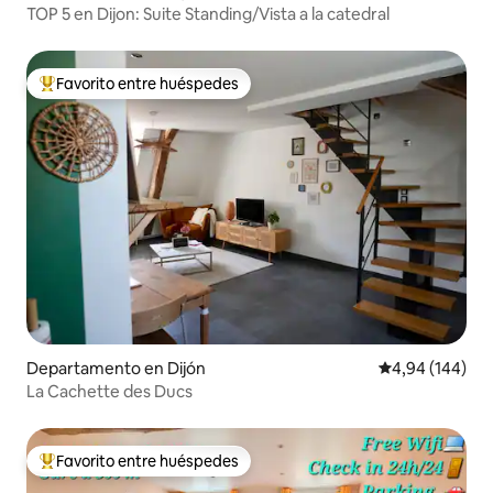
TOP 5 en Dijon: Suite Standing/Vista a la catedral
Favorito entre huéspedes
Favorito entre los huéspedes más destacados
Departamento en Dijón
Calificación pr
4,94 (144)
La Cachette des Ducs
Favorito entre huéspedes
Favorito entre los huéspedes más destacados