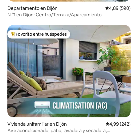
Departamento en Dijón
Calificación pr
4,89 (590)
N.°1 en Dijon: Centro/Terraza/Aparcamiento
Favorito entre huéspedes
Favorito entre los huéspedes más destacados
Vivienda unifamiliar en Dijón
Calificación pr
4,99 (242)
Aire acondicionado, patio, lavadora y secadora,
estacionamiento