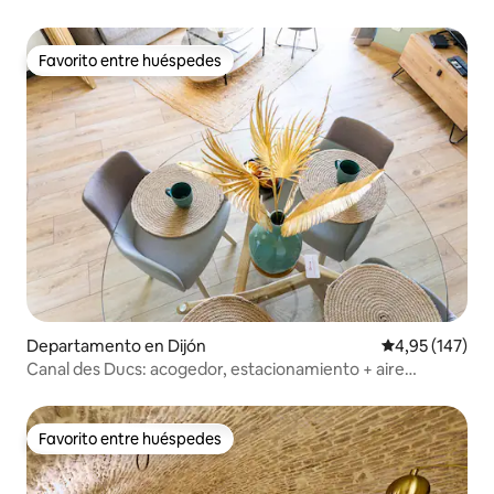
Favorito entre huéspedes
Favorito entre huéspedes
Departamento en Dijón
Calificación p
4,95 (147)
Canal des Ducs: acogedor, estacionamiento + aire
acondicionado, cerca del centro de la ciudad
Favorito entre huéspedes
Favorito entre huéspedes