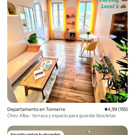
Departamento en Tonnerre
Calificación p
4,99 (155)
Chez Alba - terraza y espacio para guardar bicicletas
Favorito entre huéspedes