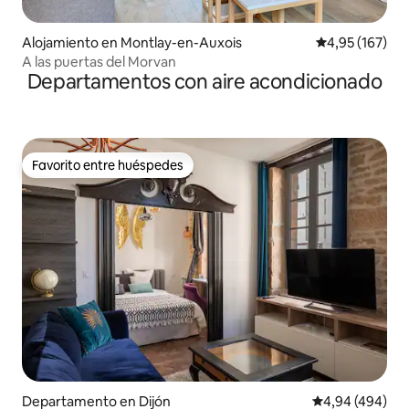
Alojamiento en Montlay-en-Auxois
Calificación p
4,95 (167)
A las puertas del Morvan
Departamentos con aire acondicionado
Favorito entre huéspedes
Favorito entre huéspedes
Departamento en Dijón
Calificación pr
4,94 (494)