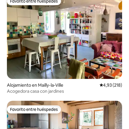
Favorito entre huéspedes
Favorito entre huéspedes
Alojamiento en Mailly-la-Ville
Calificación p
4,93 (218)
Acogedora casa con jardines
Favorito entre huéspedes
Favorito entre huéspedes