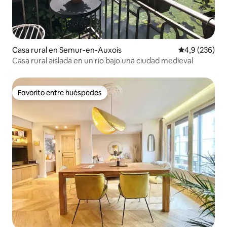
Casa rural en Semur-en-Auxois
Calificación p
4,9 (236)
Casa rural aislada en un río bajo una ciudad medieval
Favorito entre huéspedes
Favorito entre huéspedes