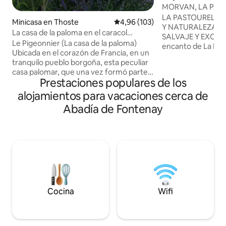
Tombes
MORVAN, LA PAS
LA PASTOURELLE 
Minicasa en Thoste
Calificación promedio: 4,96 de 5
4,96 (103)
Y NATURALEZA E
La casa de la paloma en el caracol
SALVAJE Y EXCLUSIVO Experi
errante
Le Pigeonnier (La casa de la paloma)
encanto de La Past
Ubicada en el corazón de Francia, en un
detalle, junto con l
tranquilo pueblo borgoña, esta peculiar
este lugar protegi
casa palomar, que una vez formó parte
una relajación total. Casa Morvande
Prestaciones populares de los
de la finca del castillo, ha sido restaurada
del siglo XVIII, de 
y convertida en un alojamiento único. La
alojamientos para vacaciones cerca de
su terraza bañada p
planta baja cuenta con una pequeña
propio lago y ubic
Abadía de Fontenay
cocina, zona de comedor y un baño con
dentro de las 7 he
ducha, inodoro y lavabo. Se accede a la
bosque en el domin
planta superior con dormitorio/sala de
Auberge des Briza
estar a través de una escalera de caracol
masajes si se rese
externa. Existe aparcamiento gratuito
en las inmediaciones del apartamento.
Acceso desde el cruce 23 de la autopista
A6 París-Lyon.
Cocina
Wifi