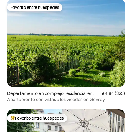
Favorito entre huéspedes
Favorito entre huéspedes
Departamento en complejo residencial en G
Calificación pr
4,84 (325)
evrey-Chambertin
Apartamento con vistas a los viñedos en Gevrey
Favorito entre huéspedes
Favorito entre los huéspedes más destacados