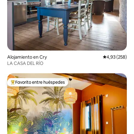
Alojamiento en Cry
Calificación pr
4,93 (258)
LA CASA DEL RÍO
Favorito entre huéspedes
Favorito entre los huéspedes más destacados