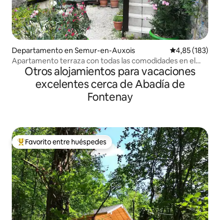
Departamento en Semur-en-Auxois
Calificación p
4,85 (183)
Apartamento terraza con todas las comodidades en el
Otros alojamientos para vacaciones
centro de la ciudad
excelentes cerca de Abadía de
Fontenay
Favorito entre huéspedes
Favorito entre los huéspedes más destacados