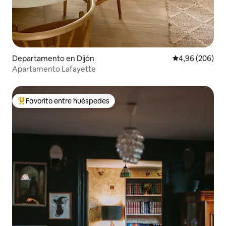
Departamento en Dijón
Calificación pr
4,96 (206)
Apartamento Lafayette
Favorito entre huéspedes
Favorito entre los huéspedes más destacados