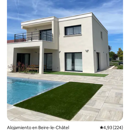
Alojamiento en Beire-le-Châtel
Calificación pr
4,93 (224)