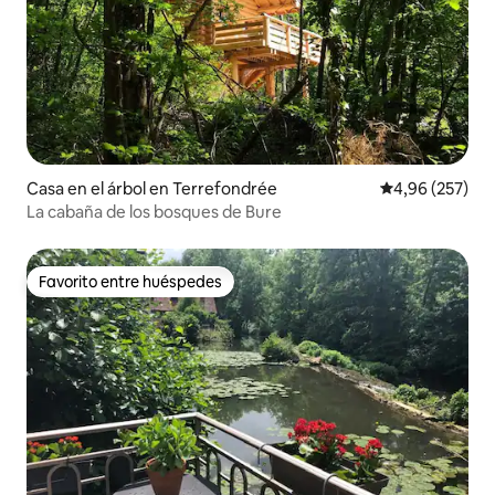
Casa en el árbol en Terrefondrée
Calificación pr
4,96 (257)
La cabaña de los bosques de Bure
Favorito entre huéspedes
Favorito entre huéspedes