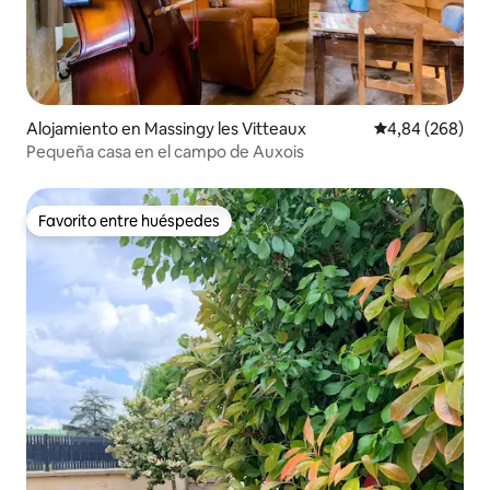
Alojamiento en Massingy les Vitteaux
Calificación pr
4,84 (268)
Pequeña casa en el campo de Auxois
Favorito entre huéspedes
Favorito entre huéspedes