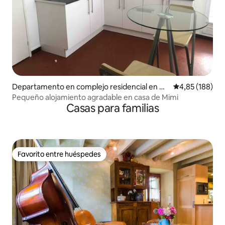
Departamento en complejo residencial en Ch
Calificación pr
4,85 (188)
âtillon-sur-Seine
Pequeño alojamiento agradable en casa de Mimi
Casas para familias
Favorito entre huéspedes
Favorito entre huéspedes