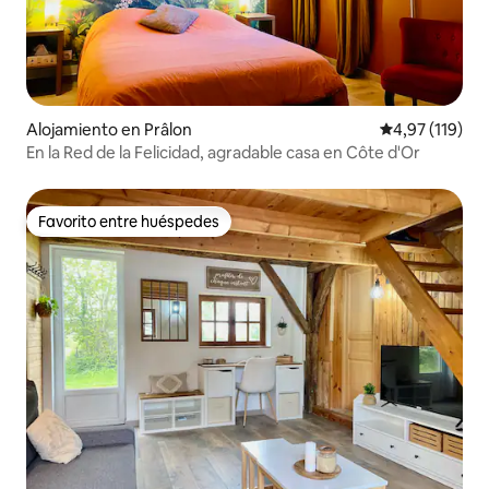
Alojamiento en Prâlon
Calificación p
4,97 (119)
En la Red de la Felicidad, agradable casa en Côte d'Or
Favorito entre huéspedes
Favorito entre huéspedes