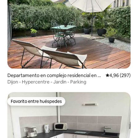
Departamento en complejo residencial en Dij
Calificación pr
4,96 (297)
ón
Dijon - Hypercentre - Jardin - Parking
Favorito entre huéspedes
Favorito entre huéspedes