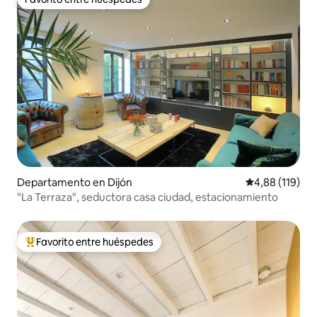
Favorito entre huéspedes
Departamento en Dijón
Calificación p
4,88 (119)
"La Terraza", seductora casa ciudad, estacionamiento
Favorito entre huéspedes
Favorito entre los huéspedes más destacados