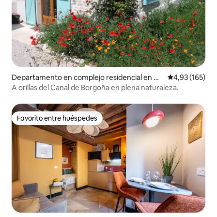
Departamento en complejo residencial en Gi
Calificación p
4,93 (165)
ssey-sur-Ouche
A orillas del Canal de Borgoña en plena naturaleza.
Favorito entre huéspedes
Favorito entre huéspedes