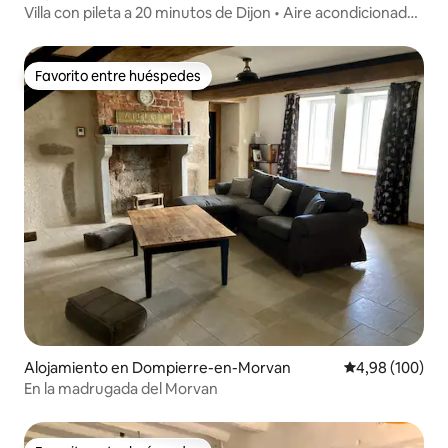
Villa con pileta a 20 minutos de Dijon • Aire acondicionado
• 5 habitaciones • 6 camas dobles
Favorito entre huéspedes
Favorito entre huéspedes
Alojamiento en Dompierre-en-Morvan
Calificación pr
4,98 (100)
En la madrugada del Morvan