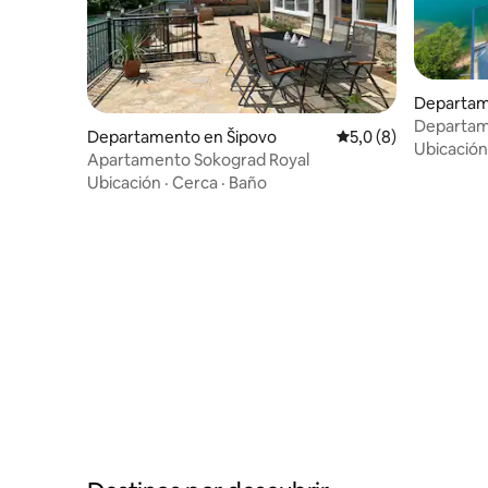
Departam
Departame
Departamento en Šipovo
Calificación promedi
5,0 (8)
Departam
Ubicación
Apartamento Sokograd Royal
Ubicación
·
Cerca
·
Baño