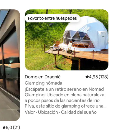
Departa
Favorito entre huéspedes
Favor
más destacados
Favorito entre huéspedes
Favorit
La mejor 
Este es 
departam
Sarajevo.
amplios d
acondici
Valor
·
Fa
sofá gran
lavadora/
en un do
iones
equipada,
Domo en Dragnić
Calificación promedio: 
4,95 (128)
persiana
Glamping nómada
sábanas de ca
¡Escápate a un retiro sereno en Nomad
una de la
Glamping! Ubicado en plena naturaleza,
centro de
a pocos pasos de las nacientes del río
vegetació
Pliva, este sitio de glamping ofrece una
comercial
experiencia inmersiva incomparable en la
Valor
·
Ubicación
·
Calidad del sueño
naturaleza. Desde pescar en el río hasta
hacer senderismo por el bosque y
Calificación promedio: 5,0 de 5. 21 evaluaciones
5,0 (21)
montar en bicicleta, no hay límite para las