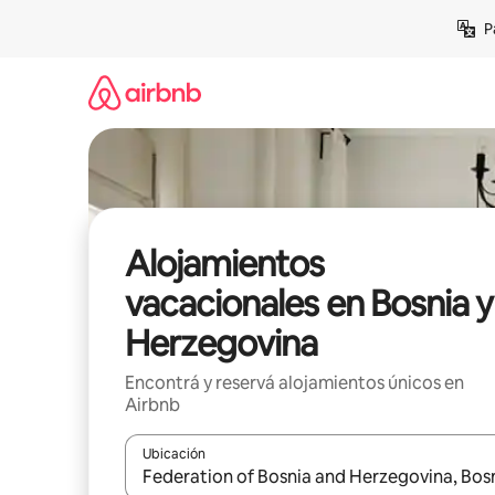
Ir
P
al
contenido
Alojamientos
vacacionales en Bosnia y
Herzegovina
Encontrá y reservá alojamientos únicos en
Airbnb
Ubicación
Cuando los resultados estén disponibles, navegá c