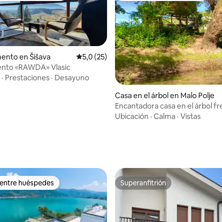
ento en Šišava
Calificación promedio: 5,0 de 5. 25 evaluac
5,0 (25)
nto «RAWDA» Vlasic
·
Prestaciones
·
Desayuno
 4,99 de 5. 67 evaluaciones
Casa en el árbol en Malo Polje
Encantadora casa en el árbol fre
Ubicación
·
Calma
·
Vistas
 entre huéspedes
Superanfitrión
 entre huéspedes
Superanfitrión