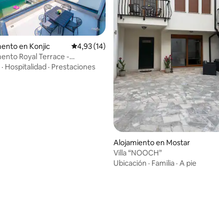
ento en Konjic
Calificación promedio: 4,93 de 5. 14 evaluac
4,93 (14)
nto Royal Terrace -
o: 5,0 de 5. 8 evaluaciones
ento 4A
·
Hospitalidad
·
Prestaciones
Alojamiento en Mostar
Villa “NOOCH”
Ubicación
·
Familia
·
A pie