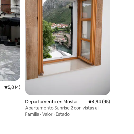
iones
Calificación promedio: 5,0 de 5. 4 evaluaciones
5,0 (4)
Departamento en Mostar
Calificación promedio:
4,94 (95)
Apartamento Sunrise 2 con vistas al
Puente Viejo
Familia
·
Valor
·
Estado