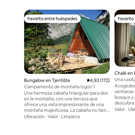
Favorito entre huéspedes
Favorito
Favorito entre huéspedes
Favorito
Chalé en P
Una casi
Bungalow en Tjentište
Calificación promedio: 
4,92 (172)
experienc
Acogedor
Campamento de montaña Izgori 1
ventanas p
Una hermosa cabaña triangular para dos
bosque y 
en la montaña, con una terraza que
descubre 
ofrece una vista impresionante de una
Cottage D
Valor
·
Ubi
montaña majestuosa. La cabaña no tiene
con vista
electricidad, pero sí cuenta con
Ubicación
·
Valor
·
Limpieza
atardecer
iluminación, electrodomésticos y todo lo
ventanas 
que necesitas; puedes cargar tus
refugio a
dispositivos en nuestro restaurante. Hay