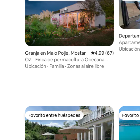
Departam
Apartame
Ubicación
Granja en Malo Polje, Mostar
Calificación promedio:
4,99 (67)
OZ - Finca de permacultura Obecana
Zemlja
Ubicación
·
Familia
·
Zonas al aire libre
Favorito entre huéspedes
Favorito
Favorito entre huéspedes
Favorito