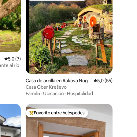
iones
Calificación promedio: 5,0 de 5. 7 evaluaciones
5,0 (7)
nte al río
Casa de arcilla en Rakova Nog
Calificación promedi
5,0 (55)
a, Kreševo
Casa Ober Kreševo
Familia
·
Ubicación
·
Hospitalidad
Favorito entre huéspedes
Favorito entre los huéspedes más destacados