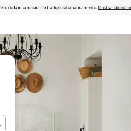
arte de la información se tradujo automáticamente. 
Mostrar idioma or
on las teclas de flecha hacia arriba y hacia abajo o explorá deslizando