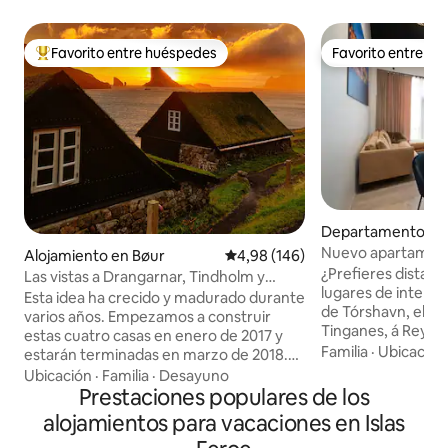
Favorito entre huéspedes
Favorito entre h
Favorito entre los huéspedes más destacados
Favorito entre h
Departamento en
Nuevo apartament
Alojamiento en Bøur
Calificación promedio: 4,98 de 5
4,98 (146)
centro
¿Prefieres distanci
Las vistas a Drangarnar, Tindholm y
lugares de interés
Mykines
Esta idea ha crecido y madurado durante
de Tórshavn, el fu
varios años. Empezamos a construir
Tinganes, á Reyni, 
estas cuatro casas en enero de 2017 y
la terminal de aut
Familia
·
Ubicación
estarán terminadas en marzo de 2018.
comercial? ¡Lo te
Las antiguas casas feroesas son
Ubicación
·
Familia
·
Desayuno
apartamento pré
agradables al paisaje general de las islas
Prestaciones populares de los
nuevo y de estilo 
Feroe y, por lo tanto, nos dirigimos de
alojamientos para vacaciones en Islas
comodidades modernas. Re
forma natural a este antiguo método de
muy bien valorad