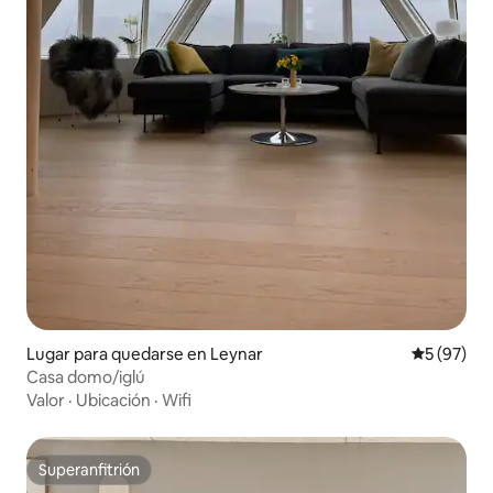
Lugar para quedarse en Leynar
Calificaci
5 (97)
Casa domo/iglú
Valor
·
Ubicación
·
Wifi
Superanfitrión
Superanfitrión