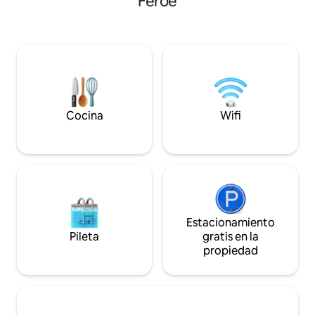
Feroe
construcción/edificación. Planta baja:
Barbara Fish House
cocina y salón en uno. Y un baño. Planta
Christiansen, etc.
superior: un dormitorio principal,
km de distancia. 
destinado a dos adultos y un espacio
abierto los 7 días 
abierto adicional para dormir dos adultos
panadería orgánica
más. La vista desde la casa es
abajo. Ofrecemos aparcamiento privado
considerada una de las mejores de las
gratuito.
Islas Feroe. Nuestro objetivo es
proporcionar una experiencia de calidad
Cocina
Wifi
garantizada a nuestros huéspedes y
garantizar su máxima comodidad. HOLA
Anita y Tróndur :)
Estacionamiento
Pileta
gratis en la
propiedad