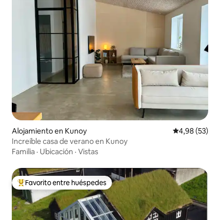
Alojamiento en Kunoy
Calificación p
4,98 (53)
Increíble casa de verano en Kunoy
Familia
·
Ubicación
·
Vistas
Favorito entre huéspedes
Favorito entre los huéspedes más destacados