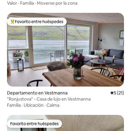
Valor
·
Familia
·
Moverse por la zona
Favorito entre huéspedes
Favorito entre los huéspedes más destacados
Departamento en Vestmanna
Calificaci
5 (21)
"Ronjustova" - Casa de lujo en Vestmanna
Familia
·
Ubicación
·
Calma
Favorito entre huéspedes
Favorito entre huéspedes