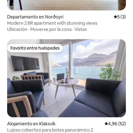
Departamento en Norðoyri
Calificac
5 (3)
Modern 2 BR apartment with stunning views
Ubicación
·
Moverse por la zona
·
Vistas
Favorito entre huéspedes
Favorito entre huéspedes
Alojamiento en Klaksvík
Calificación p
4,96 (52)
Lujoso cobertizo para botes panorámico 2