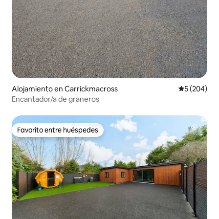
Alojamiento en Carrickmacross
Calificación
5 (204)
Encantador/a de graneros
Favorito entre huéspedes
Favorito entre huéspedes