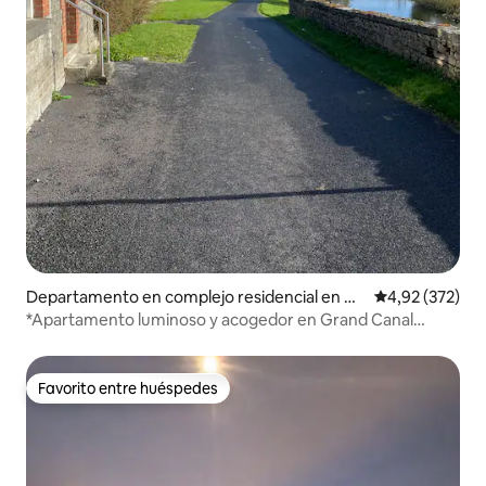
Departamento en complejo residencial en Da
Calificación pr
4,92 (372)
ingean
*Apartamento luminoso y acogedor en Grand Canal
Greenway
Favorito entre huéspedes
Favorito entre huéspedes