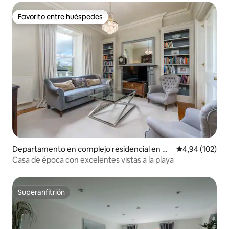
Favorito entre huéspedes
Favorito entre huéspedes
Departamento en complejo residencial en Du
Calificación pr
4,94 (102)
blín
Casa de época con excelentes vistas a la playa
Superanfitrión
Superanfitrión