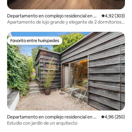
Departamento en complejo residencial en D
Calificación pr
4,92 (303)
ublin 4
Apartamento de lujo grande y elegante de 2 dormitorios,
Sandymount Village
Favorito entre huéspedes
Favorito entre huéspedes
Departamento en complejo residencial en Gl
Calificación pr
4,96 (250)
asnevin
Estudio con jardín de un arquitecto