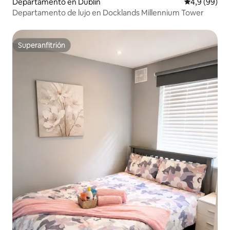
Departamento en Dublín
Calificación
4,9 (99)
Departamento de lujo en Docklands Millennium Tower
Superanfitrión
Superanfitrión