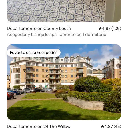
Departamento en County Louth
Calificación pr
4,87 (109)
Acogedor y tranquilo apartamento de 1 dormitorio.
Favorito entre huéspedes
Favorito entre huéspedes
Departamento en 24 The Willow
Calificación 
4,87 (45)