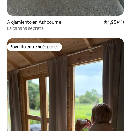
Alojamiento en Ashbourne
Calificación 
4,95 (41)
La cabaña secreta
Favorito entre huéspedes
Favorito entre huéspedes