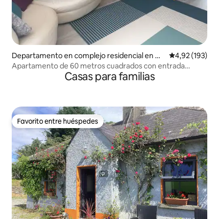
Departamento en complejo residencial en Ma
Calificación p
4,92 (193)
ynooth
Apartamento de 60 metros cuadrados con entrada
Casas para familias
privada.
Favorito entre huéspedes
Favorito entre huéspedes