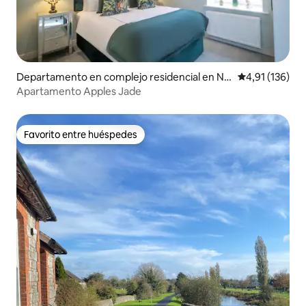
Departamento en complejo residencial en Na
Calificación p
4,91 (136)
van
Apartamento Apples Jade
Favorito entre huéspedes
Favorito entre huéspedes