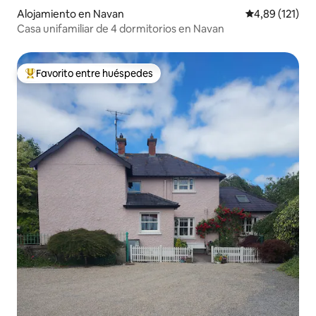
Alojamiento en Navan
Calificación p
4,89 (121)
Casa unifamiliar de 4 dormitorios en Navan
Favorito entre huéspedes
Favorito entre los huéspedes más destacados