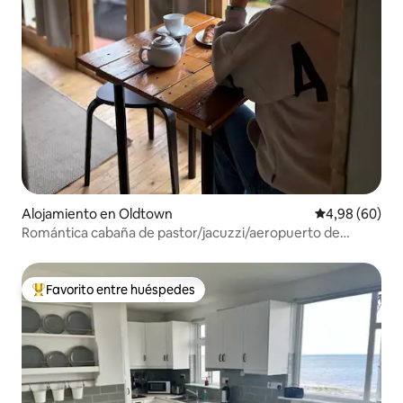
Alojamiento en Oldtown
Calificación p
4,98 (60)
Romántica cabaña de pastor/jacuzzi/aeropuerto de
Dublín/parrilla
Favorito entre huéspedes
Favorito entre los huéspedes más destacados