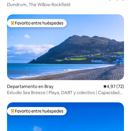
Dundrum, The Willow Rockfield
Favorito entre huéspedes
Favorito entre los huéspedes más destacados
Departamento en Bray
Calificación 
4,97 (72)
Estudio Sea Breeze | Playa, DART y colectivo | Capacidad
para 3 personas
Favorito entre huéspedes
Favorito entre los huéspedes más destacados