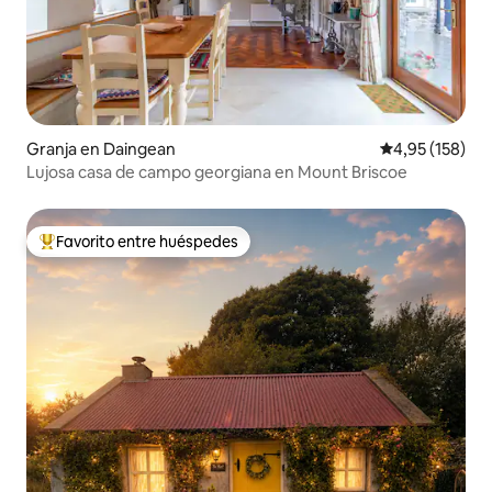
Granja en Daingean
Calificación p
4,95 (158)
Lujosa casa de campo georgiana en Mount Briscoe
Favorito entre huéspedes
Favorito entre los huéspedes más destacados