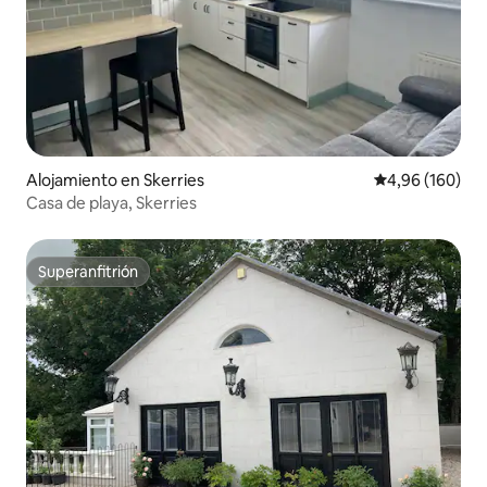
Alojamiento en Skerries
Calificación pr
4,96 (160)
Casa de playa, Skerries
Superanfitrión
Superanfitrión