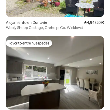
Alojamiento en Dunlavin
Calificación pr
4,94 (209)
Wooly Sheep Cottage, Crehelp, Co. Wicklow#
Favorito entre huéspedes
Favorito entre huéspedes