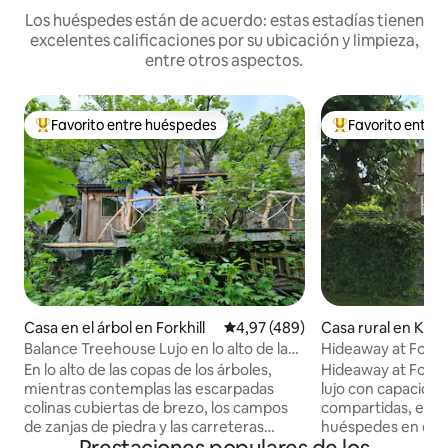
Los huéspedes están de acuerdo: estas estadías tienen
excelentes calificaciones por su ubicación y limpieza,
entre otros aspectos.
Favorito entre huéspedes
Favorito entre
Favorito entre los huéspedes más destacados
Favorito entre l
Casa en el árbol en Forkhill
Calificación promedio: 4,97 de 5
4,97 (489)
Casa rural en Kells
Balance Treehouse Lujo en lo alto de las
Hideaway at Foxh
copas de los árboles
En lo alto de las copas de los árboles,
Hideaway at Foxho
mientras contemplas las escarpadas
lujo con capacidad
colinas cubiertas de brezo, los campos
compartidas, esperando a nuestros
de zanjas de piedra y las carreteras
huéspedes en el 
estrechas y sinuosas. Respira
entre Kells y Athb