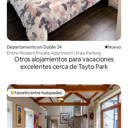
Departamento en Dublin 24
Lugar nuevo
Nuevo
Entire Modern Private Apartment | Free Parking
Otros alojamientos para vacaciones
excelentes cerca de Tayto Park
Favorito entre huéspedes
Favorito entre los huéspedes más destacados