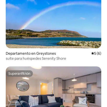
Departamento en Greystones
Calificac
5 (6)
suite para huéspedes Serenity Shore
Superanfitrión
Superanfitrión