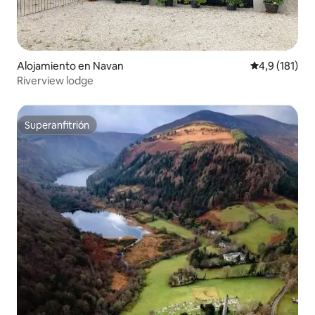
Alojamiento en Navan
Calificación 
4,9 (181)
Riverview lodge
Superanfitrión
Superanfitrión