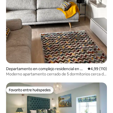
Departamento en complejo residencial en Ol
Calificación p
4,99 (110)
d Naas Road, Bluebell
Moderno apartamento cerrado de 5 dormitorios cerca de
la línea Luas.
Favorito entre huéspedes
Favorito entre huéspedes