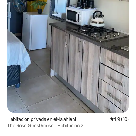
Habitación privada en eMalahleni
Calificación
4,9 (10)
The Rose Guesthouse - Habitación 2