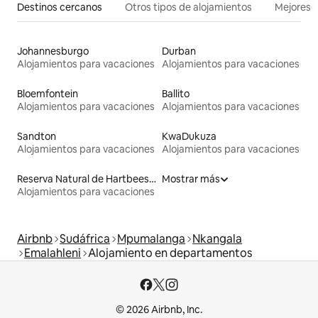
Destinos cercanos
Otros tipos de alojamientos
Mejores l
Johannesburgo
Durban
Alojamientos para vacaciones
Alojamientos para vacaciones
Bloemfontein
Ballito
Alojamientos para vacaciones
Alojamientos para vacaciones
Sandton
KwaDukuza
Alojamientos para vacaciones
Alojamientos para vacaciones
Reserva Natural de Hartbeespoort
Mostrar más
Alojamientos para vacaciones
Airbnb
Sudáfrica
Mpumalanga
Nkangala
Emalahleni
Alojamiento en departamentos
© 2026 Airbnb, Inc.