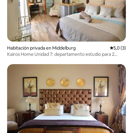
Habitación privada en Middelburg
Calificació
5,0 (3)
Kairos Home Unidad 7: departamento estudio para 2
personas