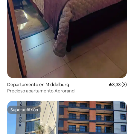
Departamento en Middelburg
Calificación
3,33 (3)
Precioso apartamento Aerorand
Superanfitrión
Superanfitrión