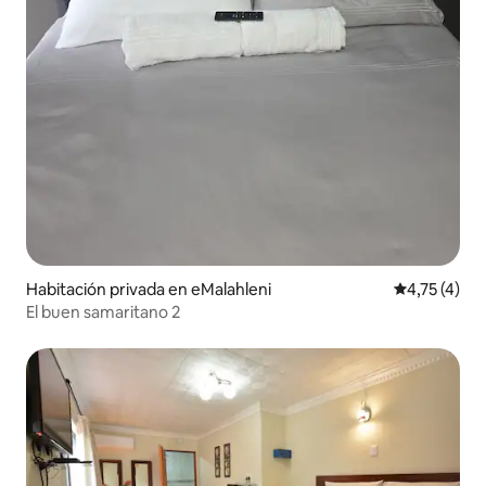
Habitación privada en eMalahleni
Calificación
4,75 (4)
El buen samaritano 2