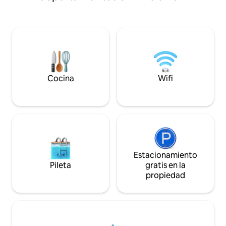
y disfruta de toda
ubicación a 3 minutos a pie del centro
este lugar. O bien, visita uno de nuestros
comercial más cercano, a 3 minutos en
exclusivos restaur
coche del centro comercial Boulevard y
de la comida y la
a 7 minutos en coche del centro
una rampa de bota
comercial Highveld. Acceso rápido a la
así que trae tu em
N4, N12 en menos de 7 minutos.
un día en el agua
sol.
Cocina
Wifi
Estacionamiento
Pileta
gratis en la
propiedad