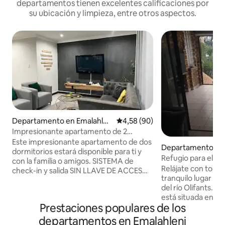
departamentos tienen excelentes calificaciones por
su ubicación y limpieza, entre otros aspectos.
Departamento en Emalahlen
Calificación promedio: 4,58 de 
4,58 (90)
i
Impresionante apartamento de 2
dormitorios.
Este impresionante apartamento de dos
Departamento en 
dormitorios estará disponible para ti y
Refugio para elef
con la familia o amigos. SISTEMA de
Relájate con toda l
check-in y salida SIN LLAVE DE ACCESO
tranquilo lugar par
INTELIGENTE. El código de acceso se
del río Olifants. 
envía a tu correo electrónico o número
está situada en un
de teléfono móvil con instrucciones para
Prestaciones populares de los
silvestre donde l
la llegada. Tranquilidad. Ofrece
en abundancia. Ac
tranquilidad y está reluciente. La mejor
departamentos en Emalahleni