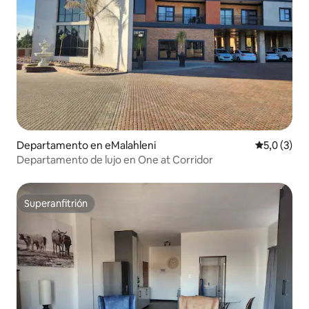
Departamento en eMalahleni
Calificació
5,0 (3)
Departamento de lujo en One at Corridor
Superanfitrión
Superanfitrión