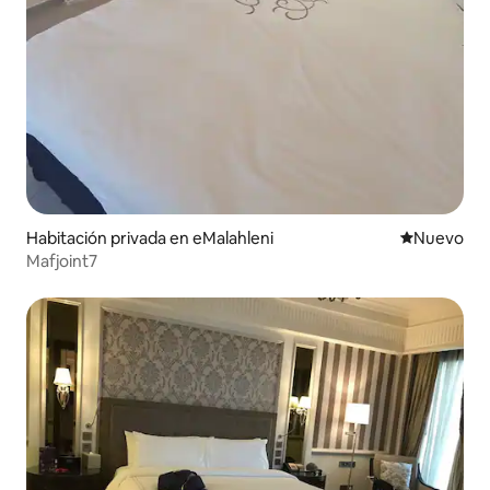
Habitación privada en eMalahleni
Lugar nuevo
Nuevo
Mafjoint7