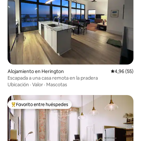
Alojamiento en Herington
Calificación p
4,96 (55)
Escapada a una casa remota en la pradera
Ubicación
·
Valor
·
Mascotas
Favorito entre huéspedes
Favorito entre los huéspedes más destacados