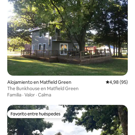
Alojamiento en Matfield Green
Calificación p
4,98 (95)
The Bunkhouse en Matfield Green
Familia
·
Valor
·
Calma
Favorito entre huéspedes
Favorito entre huéspedes