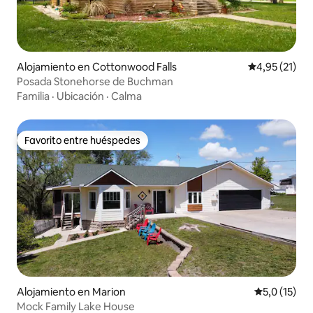
Alojamiento en Cottonwood Falls
Calificación 
4,95 (21)
Posada Stonehorse de Buchman
Familia
·
Ubicación
·
Calma
Favorito entre huéspedes
Favorito entre huéspedes
Alojamiento en Marion
Calificación
5,0 (15)
Mock Family Lake House