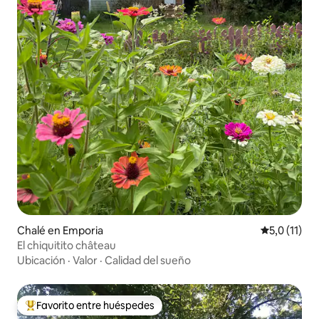
Chalé en Emporia
Calificación
5,0 (11)
El chiquitito château
Ubicación
·
Valor
·
Calidad del sueño
Favorito entre huéspedes
Favorito entre los huéspedes más destacados