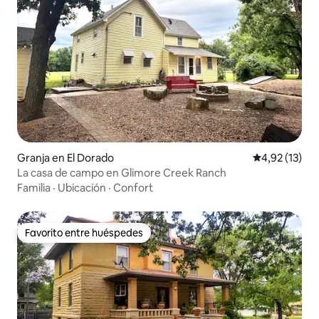
Granja en El Dorado
Calificación 
4,92 (13)
La casa de campo en Glimore Creek Ranch
Familia
·
Ubicación
·
Confort
Favorito entre huéspedes
Favorito entre huéspedes