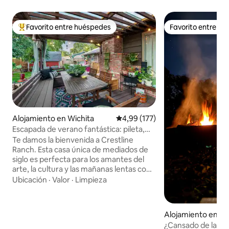
Favorito entre huéspedes
Favorito entre h
Favorito entre los huéspedes más destacados
Favorito entre h
Alojamiento en Wichita
Calificación promedio: 4,99 de 5
4,99 (177)
Escapada de verano fantástica: pileta,
jacuzzi, bar clandestino
Te damos la bienvenida a Crestline
Ranch. Esta casa única de mediados de
siglo es perfecta para los amantes del
arte, la cultura y las mañanas lentas con
un buen libro. Los tesoros mundanos
Ubicación
·
Valor
·
Limpieza
recopilados y los textiles cálidos marcan
el tono, mientras que un bar clandestino
se esconde detrás de una librería.
Alojamiento en C
Sumérgete durante todo el año en el
d Falls
¿Cansado de la ci
jacuzzi, reúnete junto al fogón o