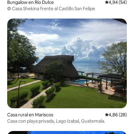
Bungalow en Río Dulce
Calificación p
4,94 (54)
❂ Casa Shekina frente al Castillo San Felipe
Casa rural en Mariscos
Calificación p
4,86 (28)
Casa con playa privada, Lago Izabal, Guatemala.