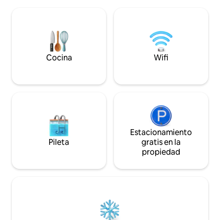
familiares o amigo
debido a la brisa del océano Caribe
lugar seguro, mod
tallando olas sobre él. Por lo que Punta
tienes restaurant
Brava es el lugar ideal para practicar
cercanos, puedes visitar el 
deportes acuáticos.
castillo de San Felipe con el lag
hermoso de Guat
Cocina
Wifi
Estacionamiento
Pileta
gratis en la
propiedad