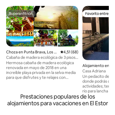
Superanfitrión
Favorito entre h
Superanfitrión
Favorito entre h
Choza en Punta Brava, Los A
Calificación promedio: 4,51 de 
4,51 (68)
mates
Cabaña de madera ecológica de 3 pisos
en una playa magnífica
Hermosa cabaña de madera ecológica
Alojamiento en Rí
renovada en mayo de 2018 en una
Casa Adriana
increíble playa privada en la selva media
Un pedacito del c
para que disfrutes y te relajes con
donde podrás disf
amigos y familiares. Aquí la naturaleza
actividades; tendr
presume de toda su belleza con la mejor
río para lancha pri
playa de agua dulce que jamás hayas
Prestaciones populares de los
local, el puente e
visto. Ubicado en Punta Brava, Izabal
visitarlo para toma
junto al lago Izabal, el lago más grande
alojamientos para vacaciones en El Estor
correspondientes 
de Guatemalas, que le deleita con
momentos importa
mañanas tranquilas y tardes salvajes