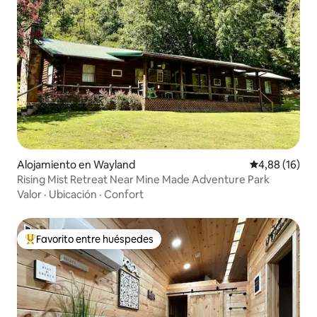
Alojamiento en Wayland
Calificación 
4,88 (16)
Rising Mist Retreat Near Mine Made Adventure Park
Valor
·
Ubicación
·
Confort
Favorito entre huéspedes
Favorito entre los huéspedes más destacados