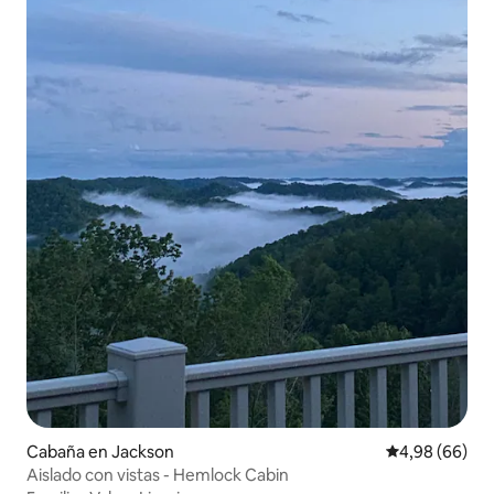
Cabaña en Jackson
Calificación p
4,98 (66)
Aislado con vistas - Hemlock Cabin