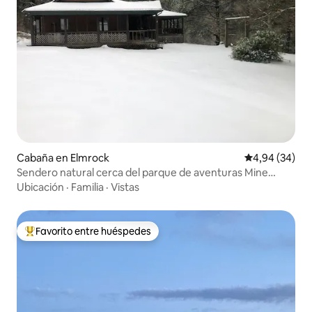
Cabaña en Elmrock
Calificación p
4,94 (34)
Sendero natural cerca del parque de aventuras Mine
Made
Ubicación
·
Familia
·
Vistas
Favorito entre huéspedes
Favorito entre los huéspedes más destacados