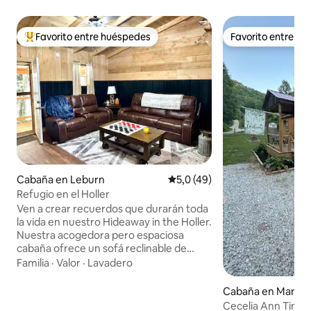
Favorito entre huéspedes
Favorito entre h
Favorito entre los huéspedes más destacados
Favorito entre h
Cabaña en Leburn
Calificación promedio: 5,0 de 
5,0 (49)
Refugio en el Holler
Ven a crear recuerdos que durarán toda
la vida en nuestro Hideaway in the Holler.
Nuestra acogedora pero espaciosa
cabaña ofrece un sofá reclinable de
cuero y un asiento de amor, cocina
Familia
·
Valor
·
Lavadero
completa, dos dormitorios con camas
tamaño queen, baño completo con
Cabaña en Martin
ducha a ras de suelo y lavandería.
Cecelia Ann Tiny 