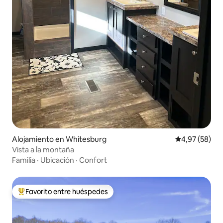
Alojamiento en Whitesburg
Calificación p
4,97 (58)
Vista a la montaña
Familia
·
Ubicación
·
Confort
Favorito entre huéspedes
Favorito entre los huéspedes más destacados