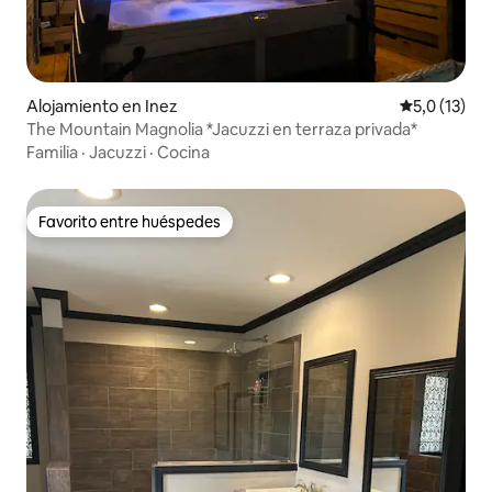
Alojamiento en Inez
Calificación
5,0 (13)
The Mountain Magnolia *Jacuzzi en terraza privada*
Familia
·
Jacuzzi
·
Cocina
Favorito entre huéspedes
Favorito entre huéspedes