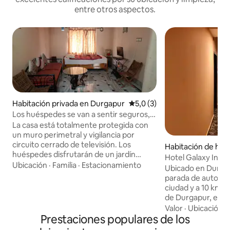
entre otros aspectos.
Habitación privada en Durgapur
Calificación promedio: 5,0 de
5,0 (3)
Los huéspedes se van a sentir seguros,
saludables y con privacidad.
La casa está totalmente protegida con
un muro perimetral y vigilancia por
circuito cerrado de televisión. Los
Habitación de hot
huéspedes disfrutarán de un jardín
r
Hotel Galaxy Inn
abierto cubierto de flores de temporada
Ubicación
·
Familia
·
Estacionamiento
Ubicado en Durgap
y de una azotea con una impresionante
parada de autobús 
vista panorámica de la ciudad de
ciudad y a 10 km d
Durgapur. Está situado en el corazón de
de Durgapur, el Ho
la ciudad de Durgapur. El Aeropuerto
con acceso wifi g
Valor
·
Ubicación
·
Kazi Nazrul Islam (KNI/RDP) de Andal se
Prestaciones populares de los
gratuito. Los hué
encuentra a aproximadamente 15-
pueden disfrutar 