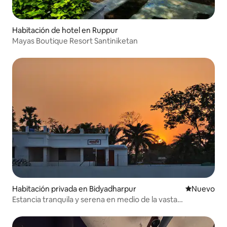
Habitación de hotel en Ruppur
Mayas Boutique Resort Santiniketan
Habitación privada en Bidyadharpur
Lugar nuevo
Nuevo
Estancia tranquila y serena en medio de la vasta
naturaleza