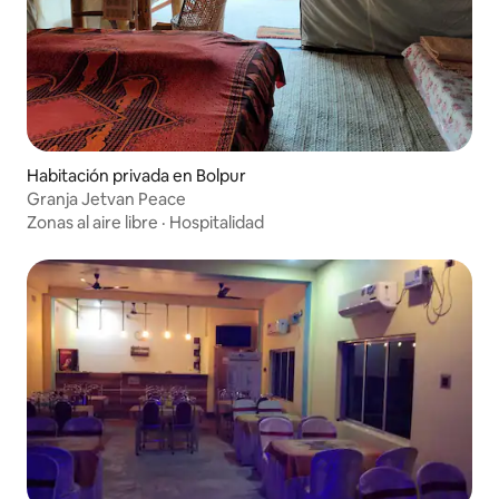
Habitación privada en Bolpur
Granja Jetvan Peace
Zonas al aire libre
·
Hospitalidad