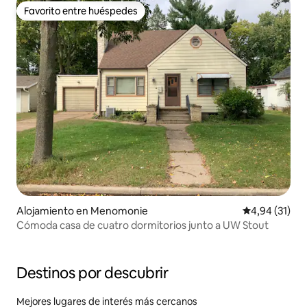
Favorito entre huéspedes
Favorito entre huéspedes
Alojamiento en Menomonie
Calificación 
4,94 (31)
Cómoda casa de cuatro dormitorios junto a UW Stout
Destinos por descubrir
Mejores lugares de interés más cercanos