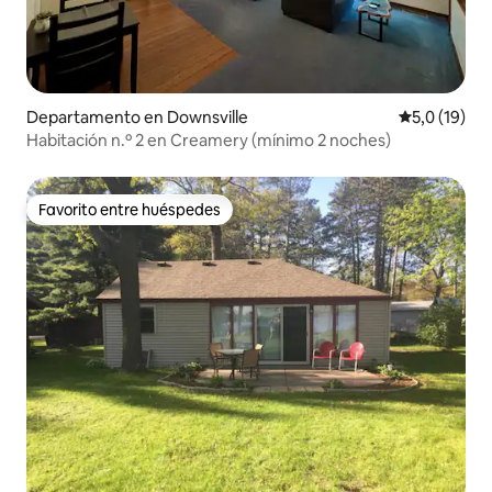
Departamento en Downsville
Calificación
5,0 (19)
Habitación n.º 2 en Creamery (mínimo 2 noches)
Favorito entre huéspedes
Favorito entre huéspedes