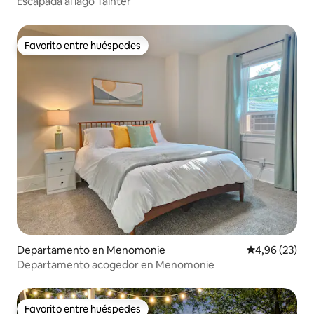
Escapada al lago Tainter
Favorito entre huéspedes
Favorito entre huéspedes
Departamento en Menomonie
Calificación p
4,96 (23)
Departamento acogedor en Menomonie
Favorito entre huéspedes