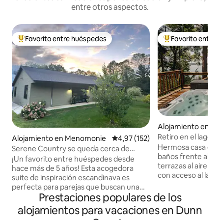
entre otros aspectos.
Favorito entre huéspedes
Favorito entre
Favorito entre los huéspedes más destacados
Favorito entre l
Alojamiento en 
Retiro en el lago p
Alojamiento en Menomonie
Calificación promedio: 4,97 de 5
4,97 (152)
Hermosa casa de 4
Serene Country se queda cerca de
baños frente al lago Taint
senderos y a 6 millas de Stout
¡Un favorito entre huéspedes desde
terrazas al aire li
hace más de 5 años! Esta acogedora
con acceso al lago 
suite de inspiración escandinava es
relajarte. El interior cuenta con cocina
perfecta para parejas que buscan una
completa, mueble
Prestaciones populares de los
escapada tranquila a la naturaleza con
chimeneas interio
comodidades modernas. Entrada
alojamientos para vacaciones en Dunn
más. El diseño abierto ofrece mucho
privada 1/4 de nuestra casa de rancho