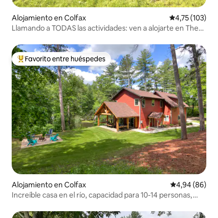
Alojamiento en Colfax
Calificación p
4,75 (103)
Llamando a TODAS las actividades: ven a alojarte en The
Jenga Haus
Favorito entre huéspedes
Favorito entre los huéspedes más destacados
Alojamiento en Colfax
Calificación p
4,94 (86)
Increíble casa en el río, capacidad para 10-14 personas,
kayaks y juegos