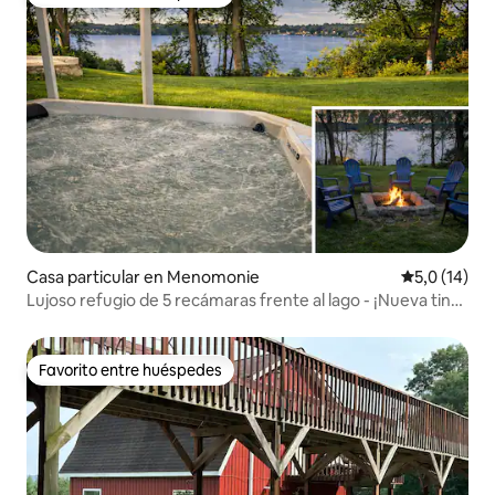
Favorito entre huéspedes
Casa particular en Menomonie
Calificación
5,0 (14)
Lujoso refugio de 5 recámaras frente al lago - ¡Nueva tina
de hidromasaje de sal!
Favorito entre huéspedes
Favorito entre huéspedes