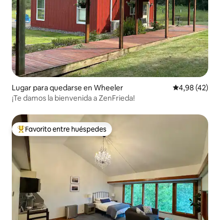
Lugar para quedarse en Wheeler
Calificación 
4,98 (42)
¡Te damos la bienvenida a ZenFrieda!
Favorito entre huéspedes
Favorito entre los huéspedes más destacados