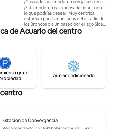
er
¡Casa adosada moderna con jacuzzi en la
da fuera
azotea!
¡Esta moderna casa adosada tiene todo
sobre el
lo que podrías desear! Muy céntrica,
da de fin
estarás a pocas manzanas del estadio de
ancia a pie
los Broncos o a un paseo por el lago Sloan
enderos
rca de Acuario del centro
con excelentes restaurantes,
ntown y
cervecerías y tiendas. O estás a solo un
paseo en scooter o en bicicleta del
centro de la ciudad, el Ball Arena y otros
excelentes barrios. Súbete fácilmente a
la autopista para dirigirte a las montañas
para practicar esquí o senderismo.
Independientemente de la aventura que
amiento gratis
elijas, ¡te encantará pasar una noche
Aire acondicionado
 propiedad
relajante en tu azotea privada con jacuzzi
para 4 personas!
 centro
Estación de Convergencia
Recomendado por 891 habitantes del lugar