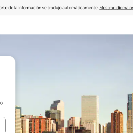
arte de la información se tradujo automáticamente. 
Mostrar idioma or
ho
on las teclas de flecha hacia arriba y hacia abajo o explorá deslizando