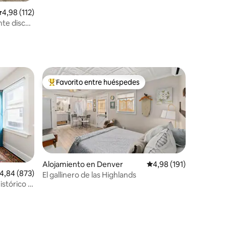
alificación promedio: 4,98 de 5. 112 evaluaciones
4,98 (112)
nte disco
centro
Favorito entre huéspedes
Favorito entre los huéspedes más destacados
iones
Alojamiento en Denver
Calificación promedio: 
4,98 (191)
alificación promedio: 4,84 de 5. 873 evaluaciones
4,84 (873)
El gallinero de las Highlands
istórico y