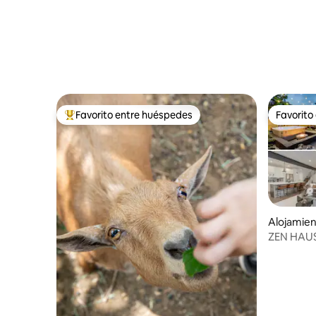
Favorito entre huéspedes
Favorito
Favorito entre los huéspedes más destacados
Favorito
Alojamie
ZEN HAUS 
Sauna | G