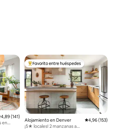
Favorito entre huéspedes
Favorito entre los huéspedes más destacados
iones
alificación promedio: 4,89 de 5. 141 evaluaciones
4,89 (141)
Alojamiento en Denver
Calificación promedio: 
4,96 (153)
s en
¡5★ locales! 2 manzanas a