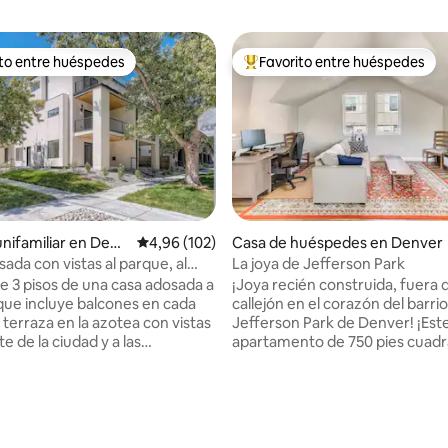
ito entre huéspedes
Favorito entre huéspedes
 entre los huéspedes más destacados
Favorito entre los huéspedes 
4,99 de 5. 292 evaluaciones
unifamiliar en Denv
Calificación promedio: 4,96 de 5. 102 evaluac
4,96 (102)
Casa de huéspedes en Denver
ada con vistas al parque, al
La joya de Jefferson Park
 y a la montaña!
de 3 pisos de una casa adosada a
¡Joya recién construida, fuera 
que incluye balcones en cada
callejón en el corazón del barri
 terraza en la azotea con vistas
Jefferson Park de Denver! ¡Est
te de la ciudad y a las
apartamento de 750 pies cuadr
Al otro lado de la calle de un
dormitorio y 1 baño es comple
ue, esta casa está a solo unos
nuevo de arriba abajo y es todo
pie del estadio Bronco, el
Con su cocina completa, dormit
 muchas cervecerías, cafeterías
baño separados, wifi rápido,
ntes. El centro de la ciudad
calefacción/aire acondicionado 