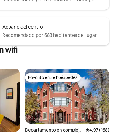
Acuario del centro
Recomendado por 683 habitantes del lugar
 wifi
Favorito entre huéspedes
más destacados
Favorito entre huéspedes
Departamento en complejo
Calificación promedio: 
4,97 (168)
iones