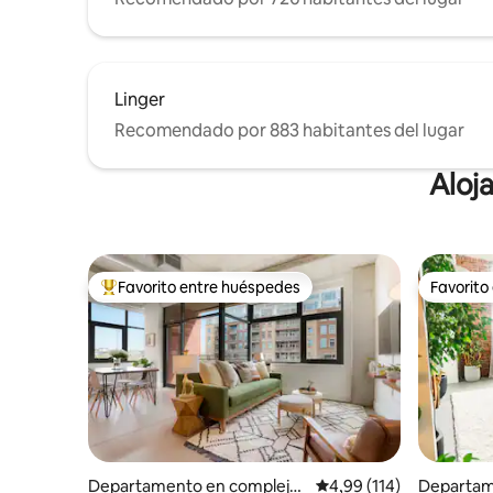
Linger
Recomendado por 883 habitantes del lugar
Aloj
Favorito entre huéspedes
Favorito
Favorito entre los huéspedes más destacados
Favorito
Departamento en complejo
Calificación promedio: 
4,99 (114)
Departam