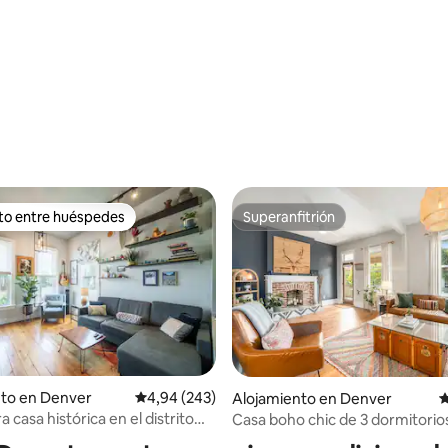
4,97 de 5. 493 evaluaciones
ito entre huéspedes
Superanfitrión
 entre los huéspedes más destacados
Superanfitrión
4,97 de 5. 104 evaluaciones
nto en Denver
Calificación promedio: 4,94 de 5. 243 evaluac
4,94 (243)
Alojamiento en Denver
C
casa histórica en el distrito
Casa boho chic de 3 dormitorio
de Santa Fe
Denver | A pie de Sloan Lake