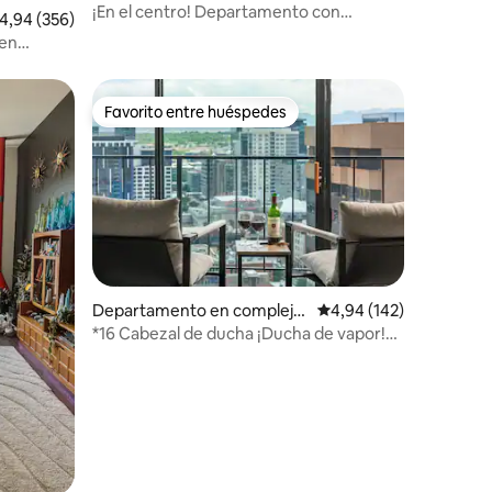
residencial en Denver
¡En el centro! Departamento con
alificación promedio: 4,94 de 5. 356 evaluaciones
4,94 (356)
encanto en el primer piso, con dos
 en
habitaciones.
Favorito entre huéspedes
más destacados
Favorito entre huéspedes
iones
Departamento en complejo
Calificación promedio: 
4,94 (142)
residencial en Denver
*16 Cabezal de ducha ¡Ducha de vapor!
¡Vistas increíbles a la montaña!