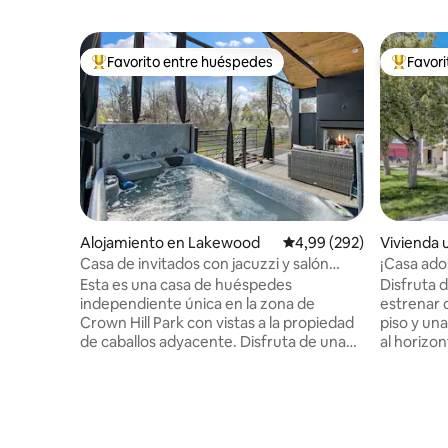
Favorito entre huéspedes
Favor
Favorito entre los huéspedes más destacados
Favorito
Alojamiento en Lakewood
Calificación promedio: 
4,99 (292)
Vivienda 
er
Casa de invitados con jacuzzi y salón
¡Casa ados
str23-060
horizonte
Esta es una casa de huéspedes
Disfruta 
independiente única en la zona de
estrenar 
Crown Hill Park con vistas a la propiedad
piso y una
de caballos adyacente. Disfruta de una
al horizon
estancia relajante con increíbles rutas de
montañas. 
senderismo y ciclismo cerca y la
gran parq
comodidad de todas las atracciones
minutos a 
principales. Este gran dormitorio cuenta
acuario y
con una sala de estar al aire libre cubierta
y restaura