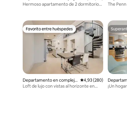
residencial en Denver
residenci
Hermoso apartamento de 2 dormitorios
The Penn
y 2 baños en una ubicación ideal en el
centro de la ciudad
Favorito entre huéspedes
Superanf
Favorito entre huéspedes
Superanf
Departamento en complejo
Calificación promedio: 
4,93 (280)
Departam
residencial en Denver
residenci
Loft de lujo con vistas al horizonte en
¡Un hogar 
RiNO
largas! Ti