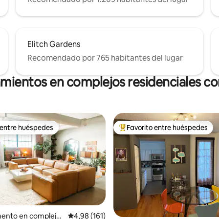
Elitch Gardens
Recomendado por 765 habitantes del lugar
amientos en complejos residenciales con
 entre huéspedes
Favorito entre huéspedes
 entre huéspedes
Favorito entre los huéspedes 
4,99 de 5. 114 evaluaciones
ento en complejo
Calificación promedio: 4,98 de 5. 161 evaluac
4,98 (161)