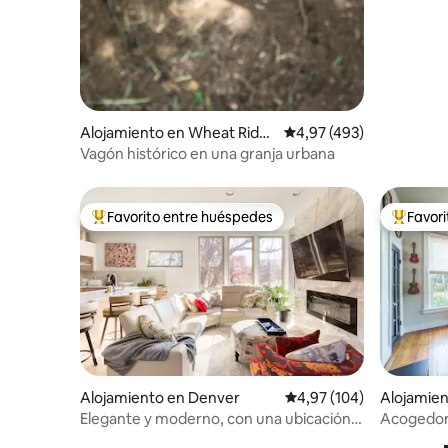
Alojamiento en Wheat Ridg
Calificación promedio: 
4,97 (493)
e
Vagón histórico en una granja urbana
Favorito entre huéspedes
Favor
Favorito entre los huéspedes más destacados
Favorito
Alojamiento en Denver
Calificación promedio: 
4,97 (104)
Alojamie
Elegante y moderno, con una ubicación
Acogedora 
céntrica
artístico 