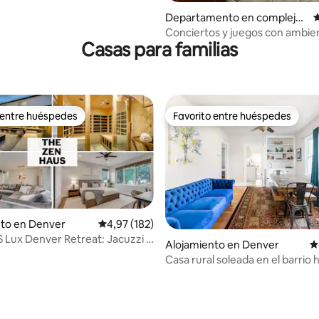
Departamento en complejo
C
residencial en Denver
Conciertos y juegos con ambie
Casas para familias
y aparcamiento gratuito en el 
 entre huéspedes
Favorito entre huéspedes
 entre huéspedes
Favorito entre huéspedes
nto en Denver
Calificación promedio: 4,97 de 5. 182 evaluac
4,97 (182)
Lux Denver Retreat: Jacuzzi |
Alojamiento en Denver
C
imnasio
Casa rural soleada en el barrio h
de moda de LoHi