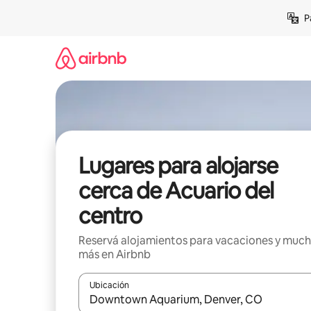
Ir
P
al
contenido
Lugares para alojarse
cerca de Acuario del
centro
Reservá alojamientos para vacaciones y muc
más en Airbnb
Ubicación
Cuando los resultados estén disponibles, navegá c