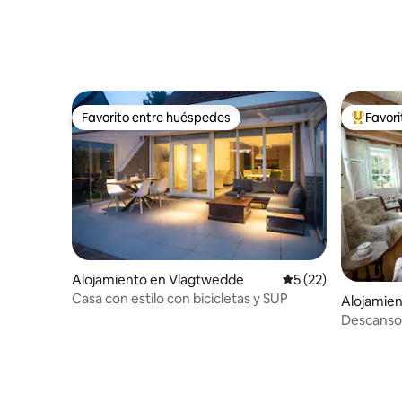
parque
Favorito entre huéspedes
Favor
Favorito entre huéspedes
Favorito
Alojamiento en Vlagtwedde
Calificación promed
5 (22)
Casa con estilo con bicicletas y SUP
Alojamie
Descanso y recre
cerca del