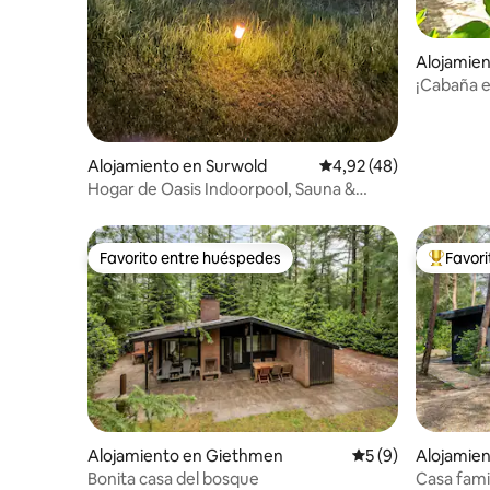
Alojamien
¡Cabaña e
en el Vel
Alojamiento en Surwold
Calificación promedio:
4,92 (48)
Hogar de Oasis Indoorpool, Sauna &
Natur
Favorito entre huéspedes
Favor
Favorito entre huéspedes
Favorito
Alojamiento en Giethmen
Calificación prome
5 (9)
Alojamie
Bonita casa del bosque
Casa famil