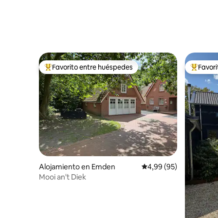
Favorito entre huéspedes
Favor
Favorito entre los huéspedes más destacados
Favorito
Alojamiento en Emden
Calificación promedio:
4,99 (95)
Mooi an't Diek