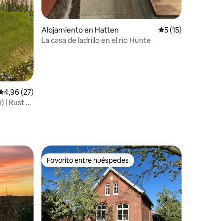
iones
Alojamiento en Hatten
Calificación prome
5 (15)
La casa de ladrillo en el río Hunte
Calificación promedio: 4,96 de 5. 27 evaluaciones
4,96 (27)
) | Rust &
Favorito entre huéspedes
más destacados
Favorito entre huéspedes