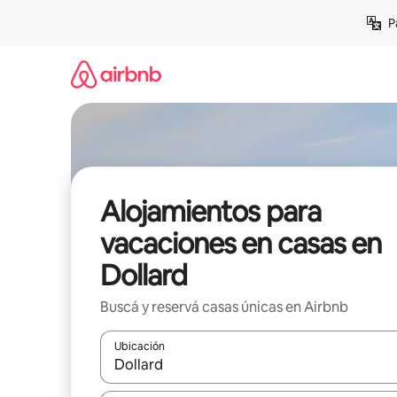
Ir
P
al
contenido
Alojamientos para
vacaciones en casas en
Dollard
Buscá y reservá casas únicas en Airbnb
Ubicación
Cuando los resultados estén disponibles, navegá c