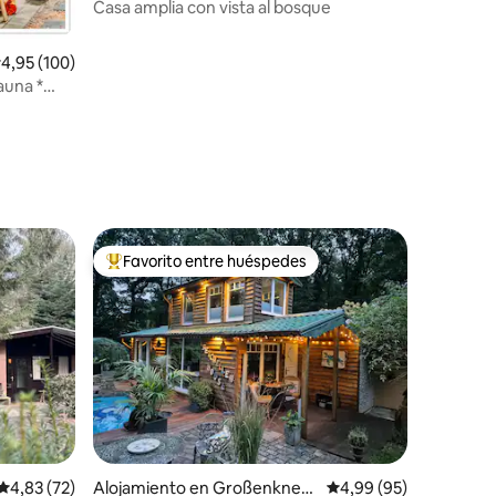
Casa amplia con vista al bosque
iones
alificación promedio: 4,95 de 5. 100 evaluaciones
4,95 (100)
auna *
Favorito entre huéspedes
Favorito entre los huéspedes más destacados
iones
Calificación promedio: 4,83 de 5. 72 evaluaciones
4,83 (72)
Alojamiento en Großenknete
Calificación promedio:
4,99 (95)