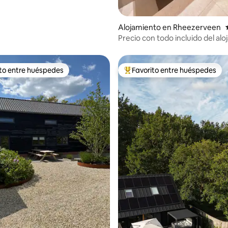
Alojamiento en Rheezerveen
Precio con todo incluido del al
de bienestar, solo para adultos
ito entre huéspedes
Favorito entre huéspedes
 entre los huéspedes más destacados
Favorito entre los huéspedes 
 4,99 de 5. 95 evaluaciones