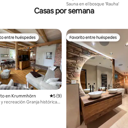
Sauna en el bosque 'Rauha'
Casas por semana
ito entre huéspedes
Favorito entre huéspedes
 entre los huéspedes más destacados
Favorito entre huéspedes
io: 5 de 5. 22 evaluaciones
nto en Krummhörn
Calificación promedio: 5 de 5. 9 evaluac
5 (9)
ación Granja histórica
 dique