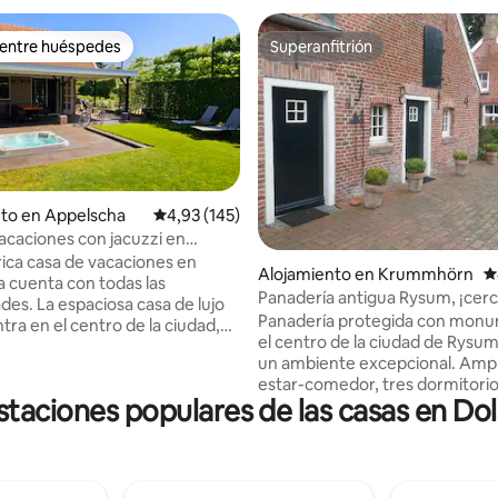
 entre huéspedes
Superanfitrión
 entre huéspedes
Superanfitrión
to en Appelscha
Calificación promedio: 4,93 de 5. 145 evaluac
4,93 (145)
acaciones con jacuzzi en
a.
rica casa de vacaciones en
4,93 de 5. 241 evaluaciones
Alojamiento en Krummhörn
C
 cuenta con todas las
Panadería antigua Rysum, ¡cerc
es. La espaciosa casa de lujo
del Norte! ¡Monumento al edific
Panadería protegida con mon
tra en el centro de la ciudad,
el centro de la ciudad de Rysum
l, cerca del bosque y a pocos
un ambiente excepcional. Amplia sala de
restaurantes y tiendas. La casa
estar-comedor, tres dormitorio
pada con amplio baño, jacuzzi al
staciones populares de las casas en Dol
con bañera en la esquina, un b
, calefacción por suelo radiante,
ducha. Sala de estar inundada d
pellets, aire acondicionado. La
TV en el frontón. ¡Wifi pero tambaleante!
ta con dos amplios dormitorios
Dos pequeñas terrazas. Cobert
 de somier. La cocina cuenta
bicicletas. El camino a la peque
 las comodidades, como