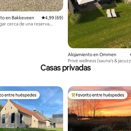
nto en Bakkeveen
Calificación promedio: 4,99 de 5. 69 evaluac
4,99 (69)
gar cerca de una reserva
Alojamiento en Ommen
Privé wellness (sauna's & jacuzzi
Casas privadas
natuur
ito entre huéspedes
Favorito entre huéspedes
 entre los huéspedes más destacados
Favorito entre los huéspedes 