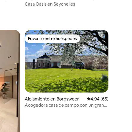
n
Casa Oasis en Seychelles
Favorito entre huéspedes
Favorito entre huéspedes
iones
Alojamiento en Borgsweer
Calificación promedio:
4,94 (65)
Acogedora casa de campo con un gran
jardín privado