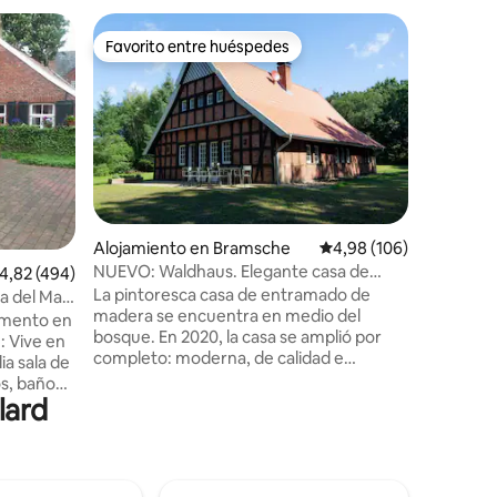
Alojamie
Favorito entre huéspedes
Favor
Favorito entre huéspedes
Favorit
Elegante
distancia
¡NUEVO e
y medio 
finalment
septiembr
departam
tesoros v
originale
iones
hermosas 
Alojamiento en Bramsche
Calificación promedio: 
4,98 (106)
vas a qu
NUEVO: Waldhaus. Elegante casa de
alificación promedio: 4,82 de 5. 494 evaluaciones
4,82 (494)
adosada h
entramado de madera + sauna de barril
La pintoresca casa de entramado de
Schilders
a del Mar
madera se encuentra en medio del
de la ciu
io!
umento en
bosque. En 2020, la casa se amplió por
restauran
: Vive en
completo: moderna, de calidad e
Noorderpl
inundada de luz. La nueva sauna de barril
esquina.
s, baño
y la bañera de hidromasaje en el jardín
lard
año con
(vs. Cargo adicional). Debido a las
e luz con
grandes ventanas del primer piso, se
mira el campo de golf vecino o disfruta
izo de
de la naturaleza virgen. La propiedad
ña playa