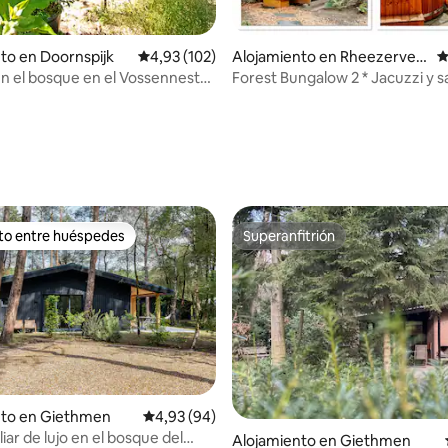
to en Doornspijk
Calificación promedio: 4,93 de 5. 102 evaluac
4,93 (102)
Alojamiento en Rheezervee
C
n
n el bosque en el Vossennest
Forest Bungalow 2 * Jacuzzi y s
uwe!
Naturaleza
 4,92 de 5. 48 evaluaciones
ito entre huéspedes
Superanfitrión
 entre los huéspedes más destacados
Superanfitrión
dio: 5 de 5. 9 evaluaciones
nto en Giethmen
Calificación promedio: 4,93 de 5. 94 evaluac
4,93 (94)
iar de lujo en el bosque del
Alojamiento en Giethmen