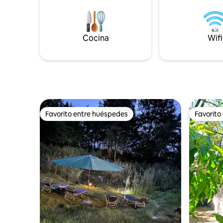
camino. Sin multitudes de turistas. (Están
lavavajill
en Giethoorn Zuid). Acá, todavía podés
boscosa 
disfrutar de la maravillosa tranquilidad y
la belleza del antiguo pueblo de
Cocina
Wifi
Giethoorn. Lamentablemente, no es
apto para bebés/niños de 0 a 8 años.
Favorito entre huéspedes
Favorito
Favorito entre huéspedes
Favorito