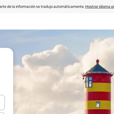
arte de la información se tradujo automáticamente. 
Mostrar idioma or
on las teclas de flecha hacia arriba y hacia abajo o explorá deslizando