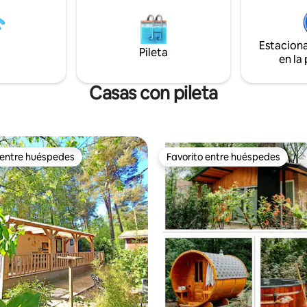
"secreta" en coche: de Rysum 
as y horno combinado. En la zona
gira a la derecha hacia KNOCK, 
hay mucho que hacer.
el final de la carretera (STRAN
Estacion
estaciona tu auto y camina haci
Pileta
en la
por el agua...
Casas con pileta
 entre huéspedes
Favorito entre huéspedes
 entre huéspedes
Favorito entre huéspedes