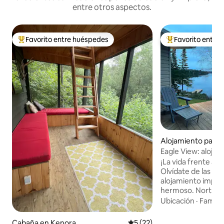
entre otros aspectos.
Favorito entre huéspedes
Favorito entre
Favorito entre los huéspedes más destacados
Favorito entre l
Alojamiento para 
Machin
Eagle View: aloja
frente al lago en 
¡La vida frente al l
Olvídate de las p
alojamiento impr
hermoso. Northwoo
increíbles y disfru
Ubicación
·
Familia
gran muelle flotan
terraza en la cost
Cabaña en Kenora
Calificación promedio: 5 de 
5 (22)