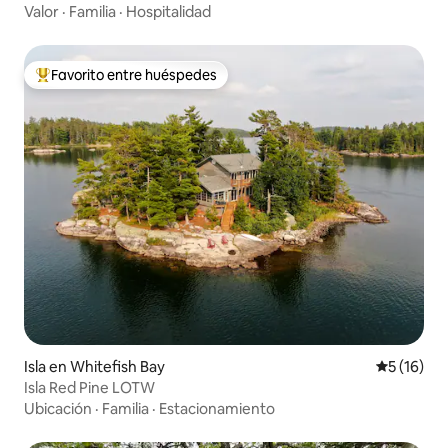
Valor
·
Familia
·
Hospitalidad
Favorito entre huéspedes
Favorito entre los huéspedes más destacados
Isla en Whitefish Bay
Calificaci
5 (16)
Isla Red Pine LOTW
Ubicación
·
Familia
·
Estacionamiento