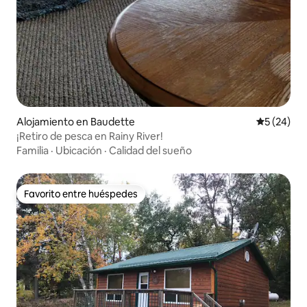
Alojamiento en Baudette
Calificaci
5 (24)
¡Retiro de pesca en Rainy River!
Familia
·
Ubicación
·
Calidad del sueño
Favorito entre huéspedes
Favorito entre huéspedes