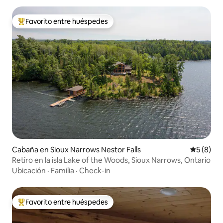
Favorito entre huéspedes
Favorito entre los huéspedes más destacados
Cabaña en Sioux Narrows Nestor Falls
Calificac
5 (8)
Retiro en la isla Lake of the Woods, Sioux Narrows, Ontario
Ubicación
·
Familia
·
Check-in
Favorito entre huéspedes
Favorito entre los huéspedes más destacados