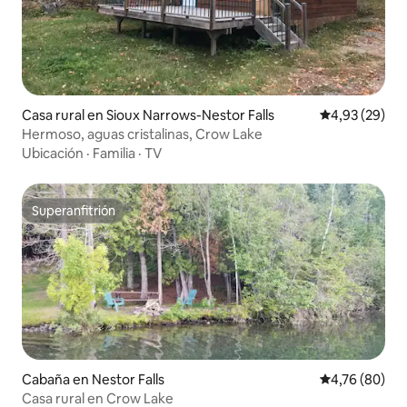
Casa rural en Sioux Narrows-Nestor Falls
Calificación p
4,93 (29)
Hermoso, aguas cristalinas, Crow Lake
Ubicación
·
Familia
·
TV
Superanfitrión
Superanfitrión
Cabaña en Nestor Falls
Calificación p
4,76 (80)
Casa rural en Crow Lake