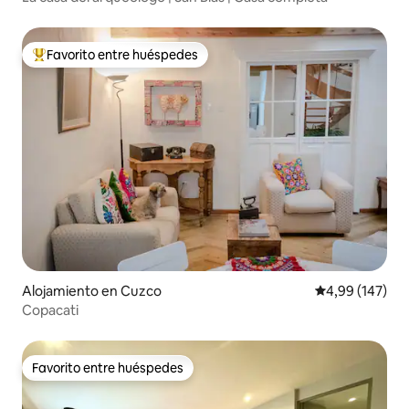
Favorito entre huéspedes
Favorito entre los huéspedes más destacados
Alojamiento en Cuzco
Calificación pr
4,99 (147)
Copacati
Favorito entre huéspedes
Favorito entre huéspedes