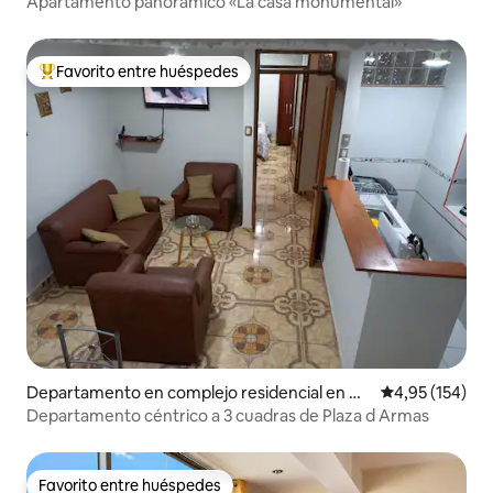
Apartamento panorámico «La casa monumental»
Favorito entre huéspedes
Favorito entre los huéspedes más destacados
Departamento en complejo residencial en Cu
Calificación p
4,95 (154)
zco
Departamento céntrico a 3 cuadras de Plaza d Armas
Favorito entre huéspedes