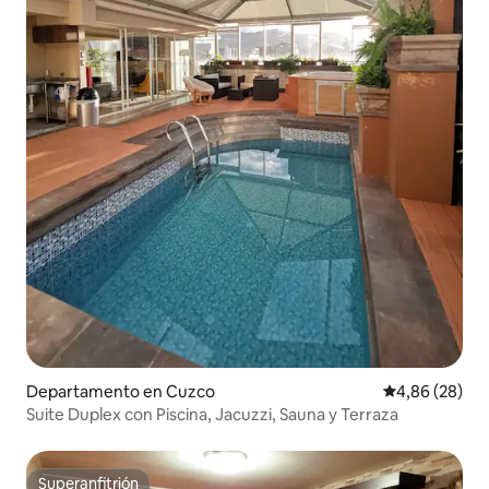
Departamento en Cuzco
Calificación p
4,86 (28)
Suite Duplex con Piscina, Jacuzzi, Sauna y Terraza
Superanfitrión