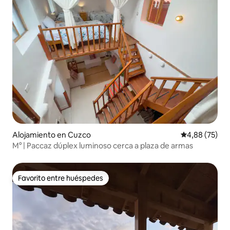
Alojamiento en Cuzco
Calificación p
4,88 (75)
M° | Paccaz dúplex luminoso cerca a plaza de armas
Favorito entre huéspedes
Favorito entre huéspedes