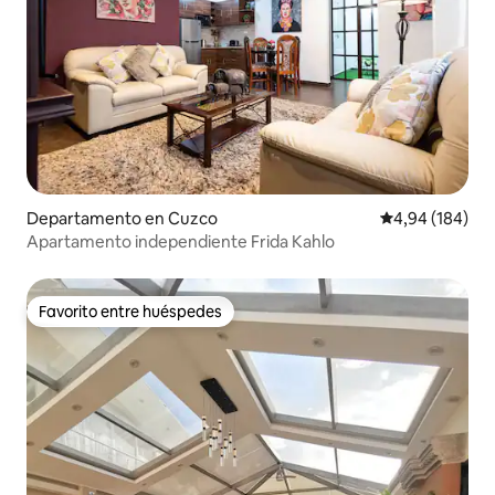
Departamento en Cuzco
Calificación pr
4,94 (184)
Apartamento independiente Frida Kahlo
Favorito entre huéspedes
Favorito entre huéspedes