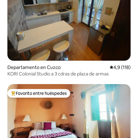
Departamento en Cuzco
Calificación 
4,9 (118)
KORI Colonial Studio a 3 cdras de plaza de armas
Favorito entre huéspedes
Favorito entre los huéspedes más destacados