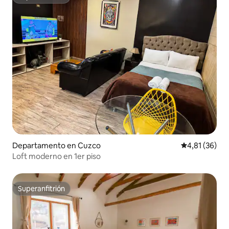
Superanfitrión
Departamento en Cuzco
Calificación 
4,81 (36)
Loft moderno en 1er piso
Superanfitrión
Superanfitrión