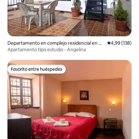
Departamento en complejo residencial en Cu
Calificación pr
4,99 (138)
zco
Apartamento tipo estudio - Angelina
Favorito entre huéspedes
Favorito entre huéspedes