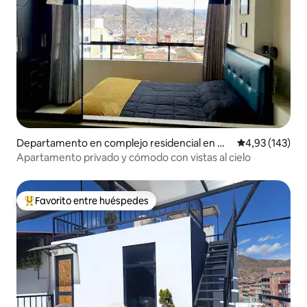
Departamento en complejo residencial en Cu
Calificación p
4,93 (143)
zco
Apartamento privado y cómodo con vistas al cielo
Favorito entre huéspedes
Favorito entre los huéspedes más destacados