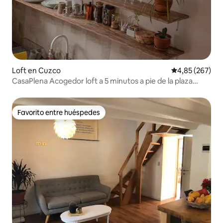
Loft en Cuzco
Calificación pr
4,85 (267)
CasaPlena Acogedor loft a 5 minutos a pie de la plaza
principal
Favorito entre huéspedes
Favorito entre huéspedes