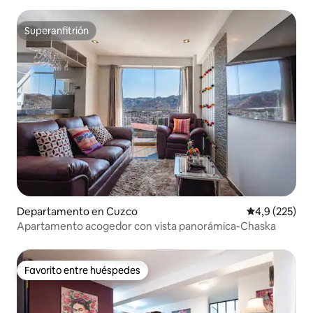
Superanfitrión
Superanfitrión
Departamento en Cuzco
Calificación 
4,9 (225)
Apartamento acogedor con vista panorámica-Chaska
Favorito entre huéspedes
Favorito entre huéspedes