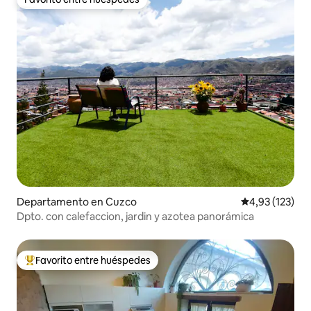
Favorito entre huéspedes
Departamento en Cuzco
Calificación p
4,93 (123)
Dpto. con calefaccion, jardin y azotea panorámica
Favorito entre huéspedes
Favorito entre los huéspedes más destacados