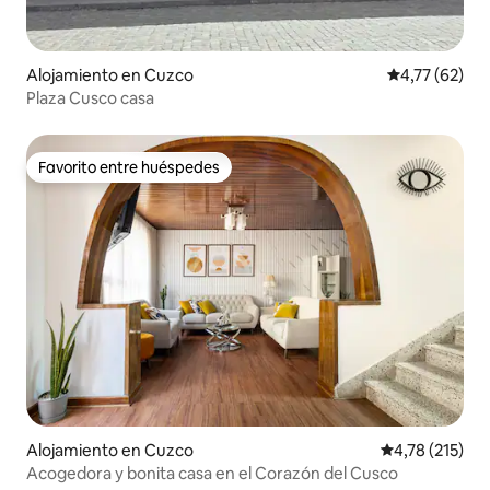
Alojamiento en Cuzco
Calificación 
4,77 (62)
Plaza Cusco casa
Favorito entre huéspedes
Favorito entre huéspedes
Alojamiento en Cuzco
Calificación p
4,78 (215)
Acogedora y bonita casa en el Corazón del Cusco