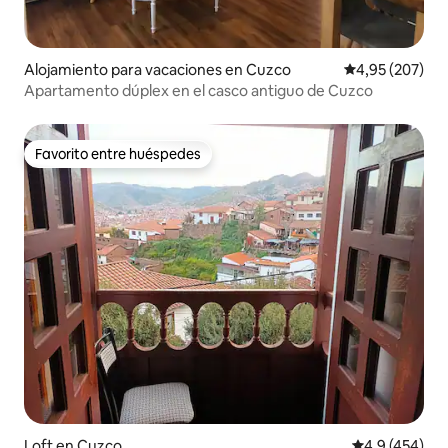
Alojamiento para vacaciones en Cuzco
Calificación pr
4,95 (207)
Apartamento dúplex en el casco antiguo de Cuzco
Favorito entre huéspedes
Favorito entre huéspedes
Loft en Cuzco
Calificación 
4,9 (454)