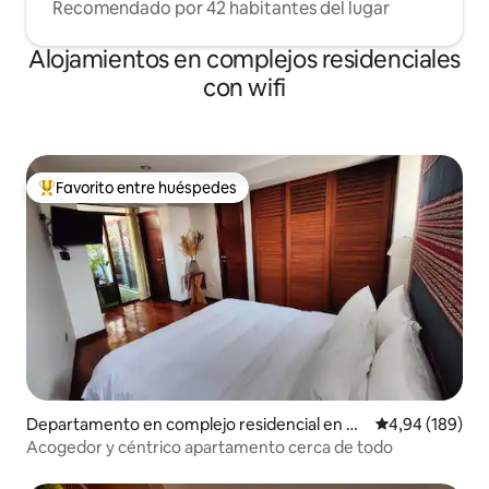
Recomendado por 42 habitantes del lugar
Alojamientos en complejos residenciales
con wifi
Favorito entre huéspedes
Favorito entre los huéspedes más destacados
Departamento en complejo residencial en C
Calificación pr
4,94 (189)
uzco
Acogedor y céntrico apartamento cerca de todo