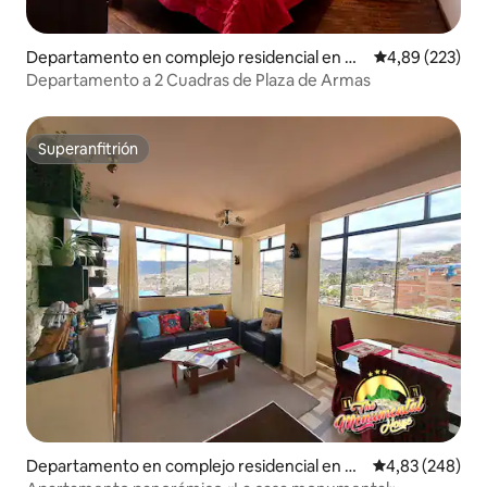
Departamento en complejo residencial en C
Calificación pr
4,89 (223)
uzco
Departamento a 2 Cuadras de Plaza de Armas
Superanfitrión
Superanfitrión
Departamento en complejo residencial en C
Calificación pr
4,83 (248)
uzco