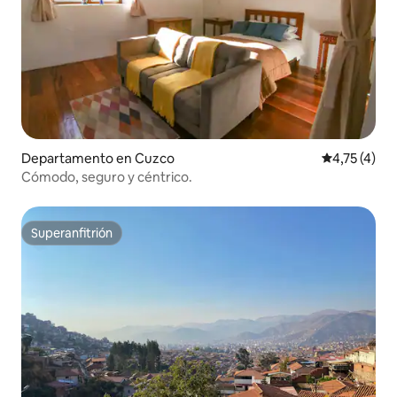
Departamento en Cuzco
Calificación
4,75 (4)
Cómodo, seguro y céntrico.
Superanfitrión
Superanfitrión