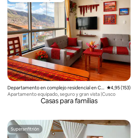
Favorito entre huéspedes
Departamento en complejo residencial en Cu
Calificación p
4,95 (153)
zco
Apartamento equipado, seguro y gran vista |Cusco
Casas para familias
Superanfitrión
Superanfitrión