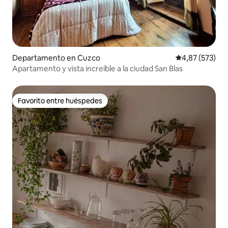
Departamento en Cuzco
Calificación pr
4,87 (573)
Apartamento y vista increíble a la ciudad San Blas
Favorito entre huéspedes
Favorito entre huéspedes