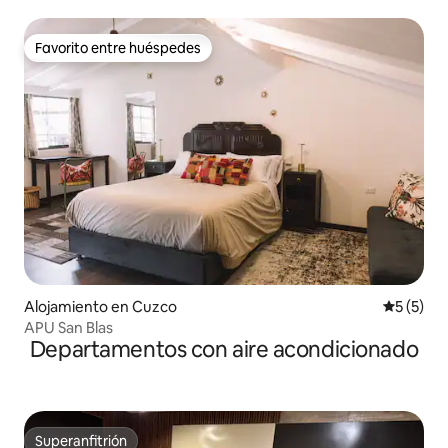
Favorito entre huéspedes
Favorito entre huéspedes
Alojamiento en Cuzco
Calificac
5 (5)
APU San Blas
Departamentos con aire acondicionado
Superanfitrión