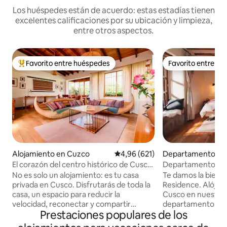
Los huéspedes están de acuerdo: estas estadías tienen
excelentes calificaciones por su ubicación y limpieza,
entre otros aspectos.
Favorito entre huéspedes
Favorito entre h
Favorito entre los huéspedes más destacados
Favorito entre h
Alojamiento en Cuzco
Calificación promedio: 4,96 de 5
4,96 (621)
Departamento en
El corazón del centro histórico de Cusco,
Departamento de l
balcón y jardín
Centro histórico 
No es solo un alojamiento: es tu casa
Te damos la bienv
privada en Cusco. Disfrutarás de toda la
Residence. Alójate en el corazón de
casa, un espacio para reducir la
Cusco en nuestro 
velocidad, reconectar y compartir
departamento con
Prestaciones populares de los
momentos significativos con tu familia o
en uno de los jard
amigos. Relajate en la terraza, reunite
mansión colonial de