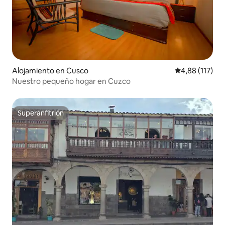
Alojamiento en Cusco
Calificación p
4,88 (117)
Nuestro pequeño hogar en Cuzco
Superanfitrión
Superanfitrión