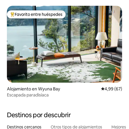
Favorito entre huéspedes
Favorito entre los huéspedes más destacados
Alojamiento en Wyuna Bay
Calificación p
4,99 (67)
Escapada paradisíaca
Destinos por descubrir
Destinos cercanos
Otros tipos de alojamientos
Mejores l