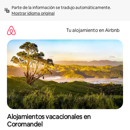
Ir
Parte de la información se tradujo automáticamente. 
al
Mostrar idioma original
contenido
Tu alojamiento en Airbnb
Alojamientos vacacionales en
Coromandel