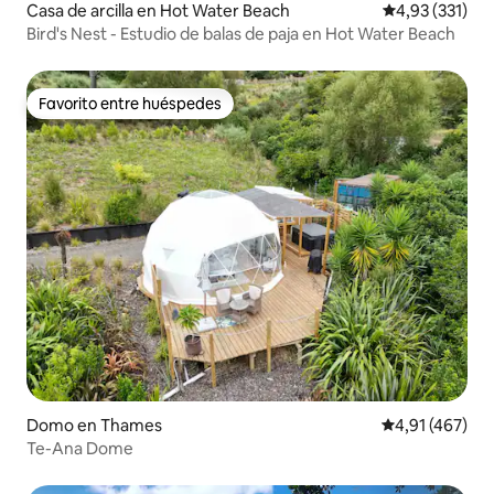
Casa de arcilla en Hot Water Beach
Calificación p
4,93 (331)
Bird's Nest - Estudio de balas de paja en Hot Water Beach
Favorito entre huéspedes
Favorito entre huéspedes
Domo en Thames
Calificación p
4,91 (467)
Te-Ana Dome