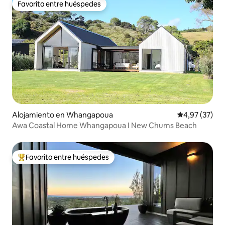
Favorito entre huéspedes
Favorito entre huéspedes
Alojamiento en Whangapoua
Calificación 
4,97 (37)
Awa Coastal Home Whangapoua I New Chums Beach
Favorito entre huéspedes
Favorito entre los huéspedes más destacados