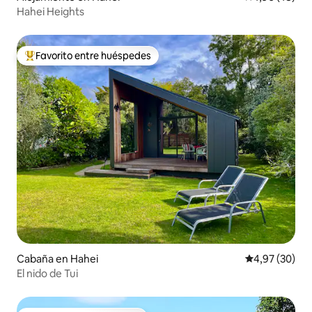
Hahei Heights
Favorito entre huéspedes
Favorito entre los huéspedes más destacados
Cabaña en Hahei
Calificación p
4,97 (30)
El nido de Tui