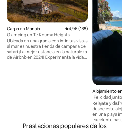
Carpa en Manaia
Calificación promedio: 4,96 de 5
4,96 (138)
Glamping en Te Kouma Heights
Ubicada en una granja con infinitas vistas
al mar es nuestra tienda de campaña de
safari ¡La mejor estancia en la naturaleza
de Airbnb en 2024! Experimenta la vida
fuera de la red totalmente equipada con
energía solar, cama tamaño king de lujo,
calefacción con quemador de leña,
juego de cocina completo para todas tus
necesidades de autoservicio.
Sumérgete en nuestros dos baños de
Alojamiento en Ho
patas mientras disfrutas de las vistas del
each
¡Felicidad junto a l
puerto de Coromandel o disfruta de una
Relajate y disfrutá 
ducha con vistas igualmente increíbles
desde este alojam
En el exterior encontrarás un brasero
en una playa impres
perfecto para las sonrisas. Dentro de la
excelente base par
carpa encontrarás juegos,libros,batas y
Prestaciones populares de los
del Coromandel. D
botellas de agua caliente.