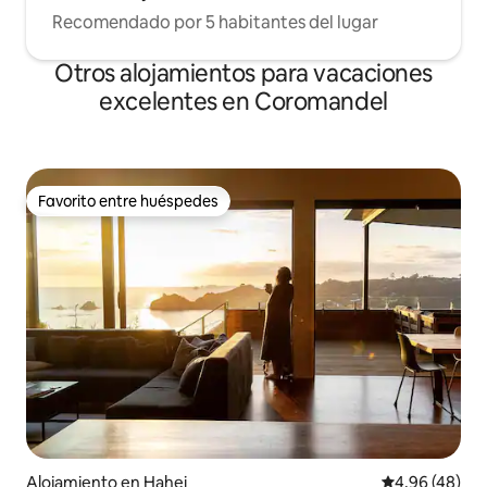
Recomendado por 5 habitantes del lugar
Otros alojamientos para vacaciones
excelentes en Coromandel
Favorito entre huéspedes
Favorito entre huéspedes
Alojamiento en Hahei
Calificación p
4,96 (48)