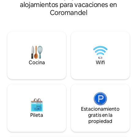
al mar y caminá has
alojamientos para vacaciones en
piscinas calientes
Coromandel
¡Felicidad! ¿No ti
Luego, camina un
Hotties Eatery/Ba
Ropa de cama/toallas 
permiten animales
tarifa de limpieza i
ropa de cama de calidad
mediados de ener
va a haber una con
Cocina
Wifi
propiedad vecina.
Estacionamiento
Pileta
gratis en la
propiedad