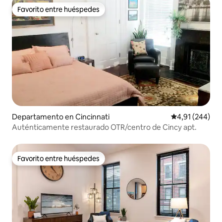
Favorito entre huéspedes
Favorito entre huéspedes
Departamento en Cincinnati
Calificación pr
4,91 (244)
Auténticamente restaurado OTR/centro de Cincy apt.
Favorito entre huéspedes
Favorito entre huéspedes