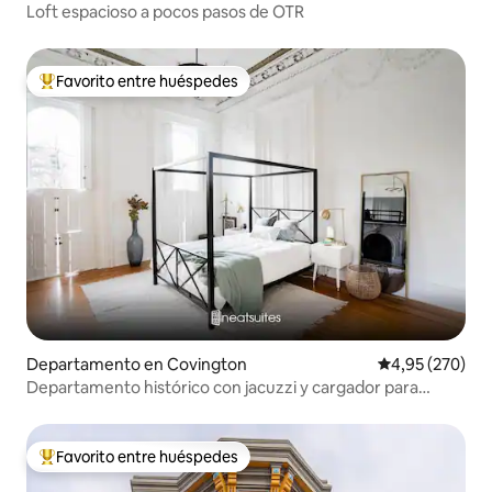
Loft espacioso a pocos pasos de OTR
Favorito entre huéspedes
Favorito entre los huéspedes más destacados
Departamento en Covington
Calificación pr
4,95 (270)
Departamento histórico con jacuzzi y cargador para
vehículos eléctricos, a poca distancia a pie de Down
Favorito entre huéspedes
Favorito entre los huéspedes más destacados