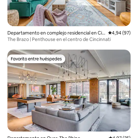
Departamento en complejo residencial en Cin
Calificación p
4,94 (97)
cinnati
The Brazo | Penthouse en el centro de Cincinnati
Favorito entre huéspedes
Favorito entre huéspedes