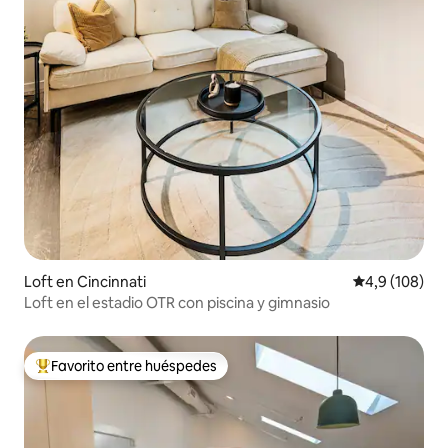
Loft en Cincinnati
Calificación 
4,9 (108)
Loft en el estadio OTR con piscina y gimnasio
Favorito entre huéspedes
Favorito entre los huéspedes más destacados