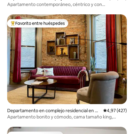
ncinnati
Apartamento contemporáneo, céntrico y con
aparcamiento gratuito.
Favorito entre huéspedes
Favorito entre los huéspedes más destacados
Departamento en complejo residencial en Ov
Calificación p
4,97 (427)
er-The Rhine
Apartamento bonito y cómodo, cama tamaño king,
aparcamiento gratuito