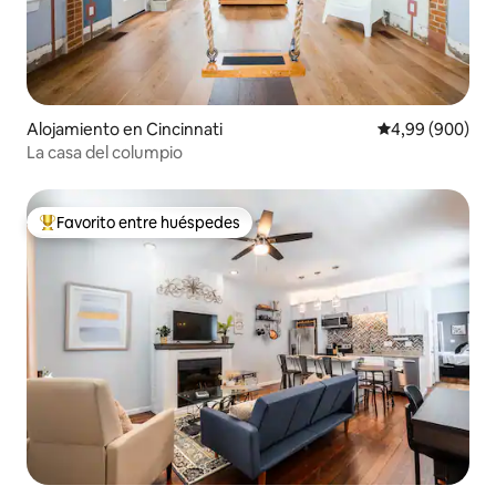
Alojamiento en Cincinnati
Calificación pr
4,99 (900)
La casa del columpio
Favorito entre huéspedes
Favorito entre los huéspedes más destacados