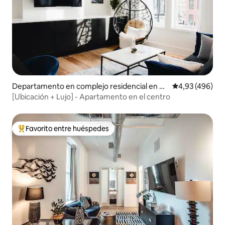
Departamento en complejo residencial en O
Calificación pr
4,93 (496)
ver-The Rhine
[Ubicación + Lujo] - Apartamento en el centro
Favorito entre huéspedes
Favorito entre los huéspedes más destacados