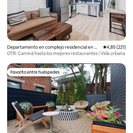
Departamento en complejo residencial en Ov
Calificación p
4,85 (221)
er-The Rhine
OTR: Caminá hasta los mejores restaurantes | Vida urbana
Favorito entre huéspedes
Favorito entre huéspedes