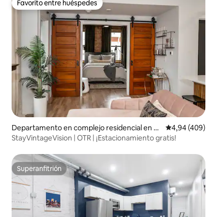
Favorito entre huéspedes
Favorito entre huéspedes
Departamento en complejo residencial en O
Calificación pr
4,94 (409)
ver-The Rhine
StayVintageVision | OTR | ¡Estacionamiento gratis!
Superanfitrión
Superanfitrión