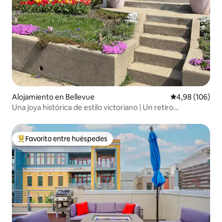
Alojamiento en Bellevue
Calificación pr
4,98 (106)
Una joya histórica de estilo victoriano | Un retiro
cuidadosamente seleccionado
Favorito entre huéspedes
Favorito entre los huéspedes más destacados