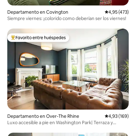
Departamento en Covington
Calificación p
4,95 (473)
Siempre viernes: ¡colorido como deberían ser los viernes!
Favorito entre huéspedes
Favorito entre los huéspedes más destacados
Departamento en Over-The Rhine
Calificación pr
4,93 (169)
Luxo accesible a pie en Washington Park| Terraza y
estacionamiento