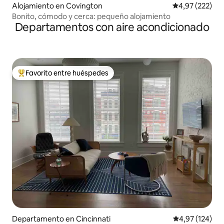
Alojamiento en Covington
Calificación pr
4,97 (222)
Bonito, cómodo y cerca: pequeño alojamiento
Departamentos con aire acondicionado
Favorito entre huéspedes
Favorito entre los huéspedes más destacados
Departamento en Cincinnati
Calificación p
4,97 (124)