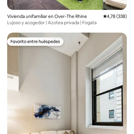
Vivienda unifamiliar en Over-The Rhine
Calificación pr
4,78 (338)
Lujoso y acogedor | Azotea privada | Fogata
Favorito entre huéspedes
Favorito entre huéspedes