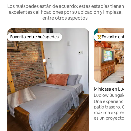
Los huéspedes están de acuerdo: estas estadías tienen
excelentes calificaciones por su ubicación y limpieza,
entre otros aspectos.
Favorito entre huéspedes
Favorito entre
Favorito entre huéspedes
Favorito entre l
Minicasa en Ludlo
Ludlow Bungalow II
centro, cvg
Una experiencia ú
patio trasero. Ca
máxima expresión;
es un proyecto cr
un garaje indepen
apartamento tipo 