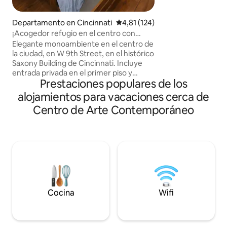
de madera. Casi to
construcción se rec
Departamento en Cincinnati
Calificación promedio: 4,81 de 5
4,81 (124)
madera y material
¡Acogedor refugio en el centro con
construcción, y c
estacionamiento!
Elegante monoambiente en el centro de
regalado o artícul
la ciudad, en W 9th Street, en el histórico
reemplazado para l
Saxony Building de Cincinnati. Incluye
de los años trabaj
entrada privada en el primer piso y
Este bungalow es 
Prestaciones populares de los
estacionamiento gratuito. Podés ir
estancias cortas,
caminando a restaurantes, bares y
colchones y almo
alojamientos para vacaciones cerca de
lugares de entretenimiento en Vine
viscoelástica, coc
Centro de Arte Contemporáneo
Street y The Banks. A 10 minutos del
Great American Ball Park, el Paycor
Stadium y la zona ribereña. Ladrillo a la
vista, cocina totalmente equipada, lavo
secarropas en el alojamiento, aire
acondicionado y Wi-Fi de alta velocidad.
Todo lo que necesitás para una escapada
de fin de semana o una breve visita a la
ciudad. Ideal para parejas y viajeros
Cocina
Wifi
solitarios que quieran explorar
Cincinnati.