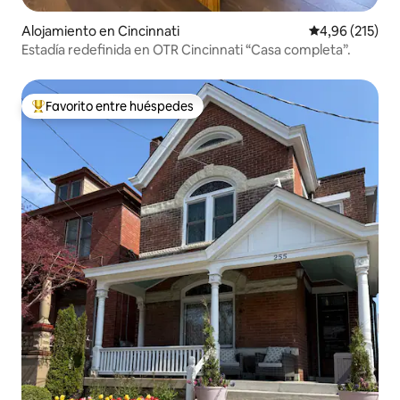
Alojamiento en Cincinnati
Calificación p
4,96 (215)
Estadía redefinida en OTR Cincinnati “Casa completa”.
Favorito entre huéspedes
Favorito entre los huéspedes más destacados