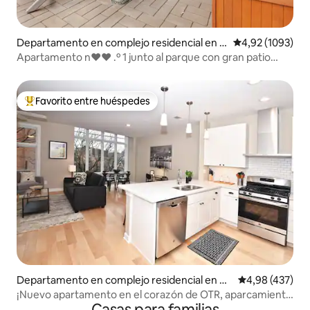
Departamento en complejo residencial en O
Calificación pro
4,92 (1093)
ver-The Rhine
Apartamento n♥♥ .º 1 junto al parque con gran patio
privado
Favorito entre huéspedes
Favorito entre los huéspedes más destacados
Departamento en complejo residencial en O
Calificación pr
4,98 (437)
ver-The Rhine
¡Nuevo apartamento en el corazón de OTR, aparcamiento
Casas para familias
incluido!