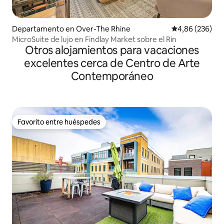
Departamento en Over-The Rhine
Calificación pr
4,86 (236)
MicroSuite de lujo en Findlay Market sobre el Rin
Otros alojamientos para vacaciones
excelentes cerca de Centro de Arte
Contemporáneo
Favorito entre huéspedes
Favorito entre huéspedes