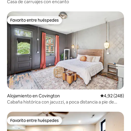
Casa de carruajes con encanto
Favorito entre huéspedes
Favorito entre huéspedes
Alojamiento en Covington
Calificación pr
4,92 (248)
Cabaña histórica con jacuzzi, a poca distancia a pie de
MainStrasse
Favorito entre huéspedes
Favorito entre huéspedes