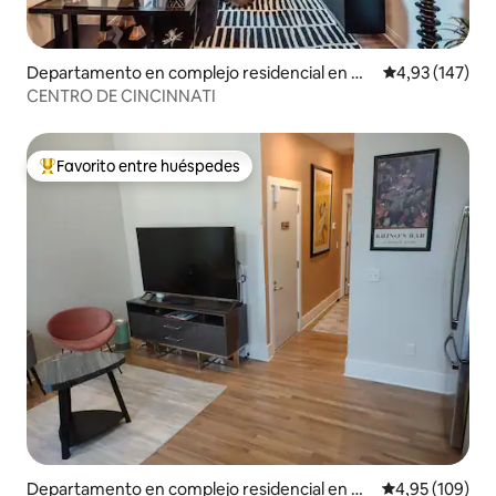
Departamento en complejo residencial en Ci
Calificación p
4,93 (147)
ncinnati
CENTRO DE CINCINNATI
Favorito entre huéspedes
Favorito entre los huéspedes más destacados
Departamento en complejo residencial en Ci
Calificación pr
4,95 (109)