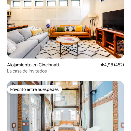
Alojamiento en Cincinnati
Calificación pr
4,98 (452)
La casa de invitados
Favorito entre huéspedes
Favorito entre huéspedes