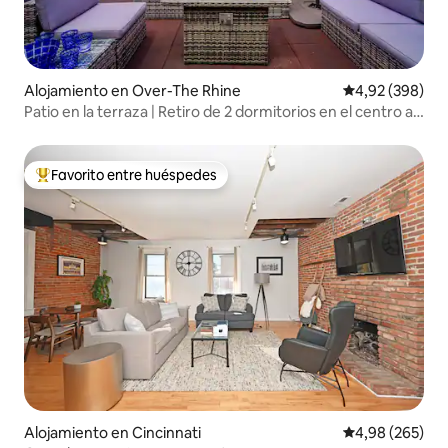
Alojamiento en Over-The Rhine
Calificación pr
4,92 (398)
Patio en la terraza | Retiro de 2 dormitorios en el centro al
que se puede ir caminando
Favorito entre huéspedes
Favorito entre los huéspedes más destacados
Alojamiento en Cincinnati
Calificación pr
4,98 (265)