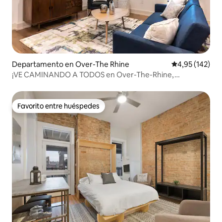
Departamento en Over-The Rhine
Calificación p
4,95 (142)
¡VE CAMINANDO A TODOS en Over-The-Rhine,
Cincinnati!
Favorito entre huéspedes
Favorito entre huéspedes