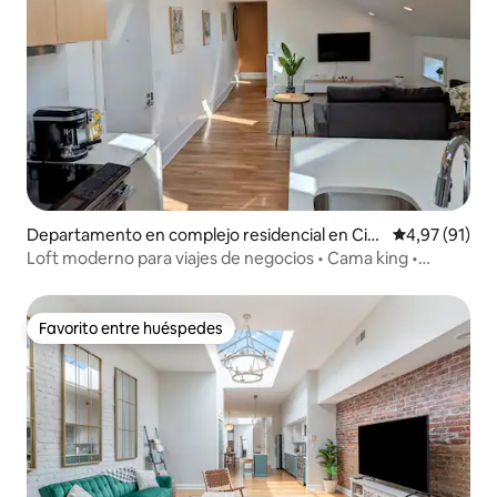
Departamento en complejo residencial en Cin
Calificación 
4,97 (91)
cinnati
Loft moderno para viajes de negocios • Cama king •
Centro de la ciudad • A pie
Favorito entre huéspedes
Favorito entre huéspedes