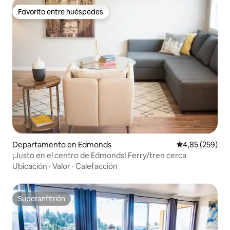
Favorito entre huéspedes
Favorito entre huéspedes
Departamento en Edmonds
Calificación pr
4,85 (259)
¡Justo en el centro de Edmonds! Ferry/tren cerca
Ubicación
·
Valor
·
Calefacción
Superanfitrión
Superanfitrión