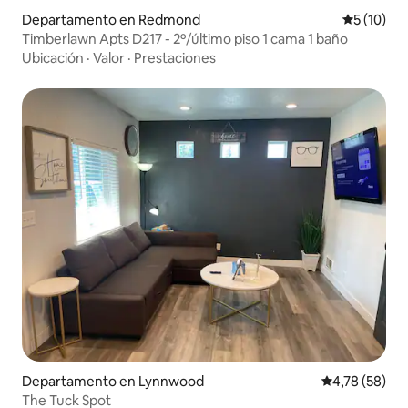
Departamento en Redmond
Calificaci
5 (10)
Timberlawn Apts D217 - 2º/último piso 1 cama 1 baño
Ubicación
·
Valor
·
Prestaciones
Departamento en Lynnwood
Calificación 
4,78 (58)
The Tuck Spot