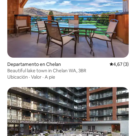
Departamento en Chelan
Calificación
4,67 (3)
Beautiful lake town in Chelan WA, 3BR
Ubicación
·
Valor
·
A pie