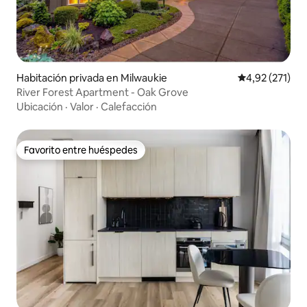
Habitación privada en Milwaukie
Calificación p
4,92 (271)
River Forest Apartment - Oak Grove
Ubicación
·
Valor
·
Calefacción
Favorito entre huéspedes
Favorito entre huéspedes