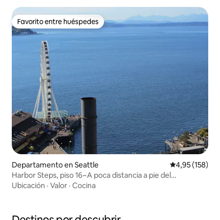
Favorito entre huéspedes
Favorito entre huéspedes
Departamento en Seattle
Calificación p
4,95 (158)
Harbor Steps, piso 16~A poca distancia a pie del
estadio~¡Vistas al agua!
Ubicación
·
Valor
·
Cocina
Destinos por descubrir