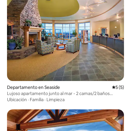
Departamento en Seaside
Calificac
5 (5)
Lujoso apartamento junto al mar - 2 camas/2 baños
gemelos
Ubicación
·
Familia
·
Limpieza