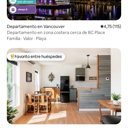
Departamento en Vancouver
Calificación p
4,75 (115)
Departamento en zona costera cerca de BC Place
Familia
·
Valor
·
Playa
Favorito entre huéspedes
Favorito entre los huéspedes más destacados