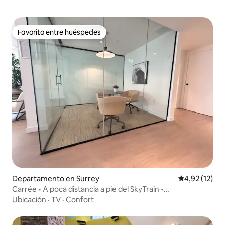
Favorito entre huéspedes
Favorito entre huéspedes
Departamento en Surrey
Calificación 
4,92 (12)
Carrée • A poca distancia a pie del SkyTrain •
Estacionamiento y gimnasio gratuitos
Ubicación
·
TV
·
Confort