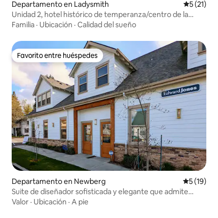
Departamento en Ladysmith
Calificaci
5 (21)
Unidad 2, hotel histórico de temperanza/centro de la
ciudad/5 plazas
Familia
·
Ubicación
·
Calidad del sueño
Favorito entre huéspedes
Favorito entre huéspedes
Departamento en Newberg
Calificaci
5 (19)
Suite de diseñador sofisticada y elegante que admite
perros
Valor
·
Ubicación
·
A pie