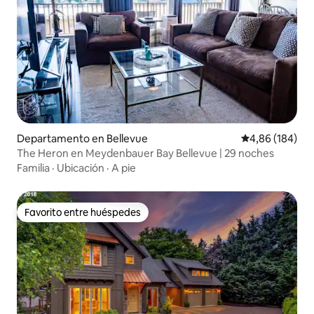
Departamento en Bellevue
Calificación pr
4,86 (184)
The Heron en Meydenbauer Bay Bellevue | 29 noches
Familia
·
Ubicación
·
A pie
Favorito entre huéspedes
Favorito entre huéspedes