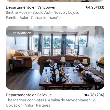
Departamento en Vancouver
Calificación p
4,95 (133)
Smithe House - Studio Apt - Nuevo y Lujoso
Familia
·
Valor
·
Calidad del sueño
Superanfitrión
Superanfitrión
Departamento en Bellevue
Calificación pr
4,78 (204)
The Mariner con vistas a la bahía de Meydenbauer | 29
noches
Ubicación
·
Valor
·
Parques