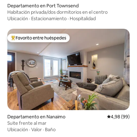
Departamento en Port Townsend
Habitación privada/dos dormitorios en el centro
Ubicación
·
Estacionamiento
·
Hospitalidad
Favorito entre huéspedes
Favorito entre los huéspedes más destacados
Departamento en Nanaimo
Calificación p
4,98 (99)
Suite frente al mar
Ubicación
·
Valor
·
Baño