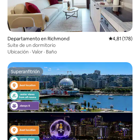
Departamento en Richmond
Calificación p
4,81 (178)
Suite de un dormitorio
Ubicación
·
Valor
·
Baño
Superanfitrión
Superanfitrión