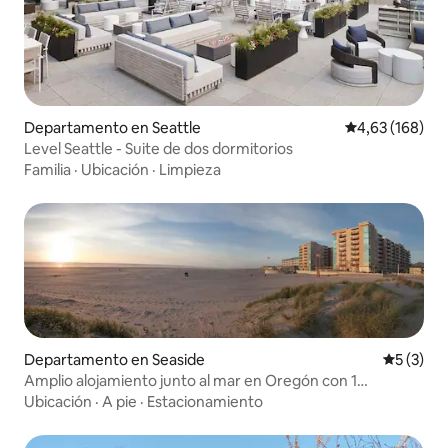
Departamento en Seattle
Calificación pr
4,63 (168)
Level Seattle - Suite de dos dormitorios
Familia
·
Ubicación
·
Limpieza
Departamento en Seaside
Calificac
5 (3)
Amplio alojamiento junto al mar en Oregón con 1
dormitorio y capacidad para 4 personas
Ubicación
·
A pie
·
Estacionamiento