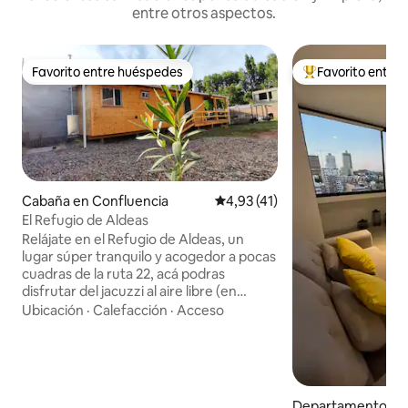
entre otros aspectos.
Favorito entre huéspedes
Favorito entre
Favorito entre huéspedes
Favorito entre l
Cabaña en Confluencia
Calificación promedio: 4,93 de 
4,93 (41)
El Refugio de Aldeas
Relájate en el Refugio de Aldeas, un
lugar súper tranquilo y acogedor a pocas
cuadras de la ruta 22, acá podras
disfrutar del jacuzzi al aire libre (en
verano), un buen asado o unos
Ubicación
·
Calefacción
·
Acceso
matecitos en el deck. Nos ubicamos en
una zona residencial muy tranquila a 5
minutos del centro de Plottier a 16 km de
Neuquén, del paseo costero, de la zona
bancaria y los shoping. Tenés bodegas a
Departamento en