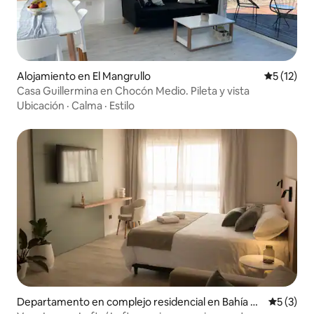
Alojamiento en El Mangrullo
Calificaci
5 (12)
Casa Guillermina en Chocón Medio. Pileta y vista
Ubicación
·
Calma
·
Estilo
Departamento en complejo residencial en Bahía Bl
Calificac
5 (3)