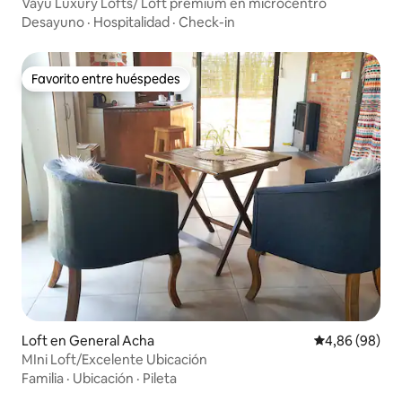
anca
Vayu Luxury Lofts/ Loft premium en microcentro
Desayuno
·
Hospitalidad
·
Check-in
Favorito entre huéspedes
Favorito entre huéspedes
Loft en General Acha
Calificación p
4,86 (98)
MIni Loft/Excelente Ubicación
Familia
·
Ubicación
·
Pileta