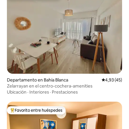
Departamento en Bahía Blanca
Calificación 
4,93 (45)
Zelarrayan en el centro-cochera-amenities
Ubicación
·
Interiores
·
Prestaciones
Favorito entre huéspedes
Favorito entre los huéspedes más destacados