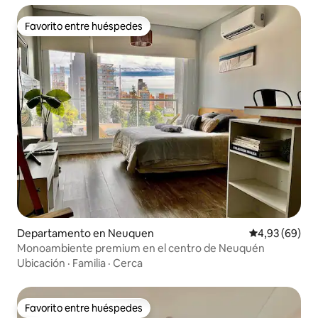
Favorito entre huéspedes
Favorito entre huéspedes
Departamento en Neuquen
Calificación p
4,93 (69)
Monoambiente premium en el centro de Neuquén
Ubicación
·
Familia
·
Cerca
Favorito entre huéspedes
Favorito entre huéspedes