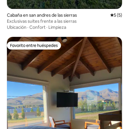
Cabaña en san andres de las sierras
Calificac
5 (5)
Exclusivas suites frente a las sierras
Ubicación
·
Confort
·
Limpieza
Favorito entre huéspedes
Favorito entre huéspedes