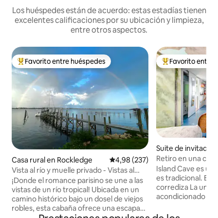
Los huéspedes están de acuerdo: estas estadías tienen
excelentes calificaciones por su ubicación y limpieza,
entre otros aspectos.
Favorito entre huéspedes
Favorito entre
Favorito entre los huéspedes más destacados
Favorito entre l
Suite de invitados
ada independient
Retiro en una cuev
Casa rural en Rockledge
Calificación promedio: 4,98 de 5
4,98 (237)
itt Island
Island Cave es una
Vista al río y muelle privado - Vistas al
es tradicional. El 
lanzamiento de cohetes
¡Donde el romance parisino se une a las
corrediza La unidad tiene aire
vistas de un río tropical! Ubicada en un
acondicionado de v
camino histórico bajo un dosel de viejos
recomendado para
robles, esta cabaña ofrece una escapada
huéspedes con limitaci
tranquila. Lanza el sedal para un día de