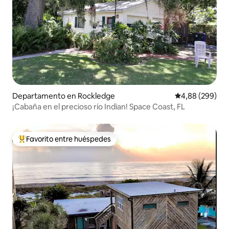
Departamento en Rockledge
Calificación pr
4,88 (299)
¡Cabaña en el precioso río Indian! Space Coast, FL
Favorito entre huéspedes
Favorito entre los huéspedes más destacados