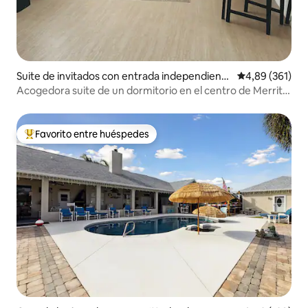
Suite de invitados con entrada independiente
Calificación pr
4,89 (361)
en Merritt Island
Acogedora suite de un dormitorio en el centro de Merritt
Island
Favorito entre huéspedes
Favorito entre los huéspedes más destacados