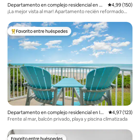
Departamento en complejo residencial en Co
Calificación pr
4,99 (150)
coa Beach
¡La mejor vista al mar! Apartamento recién reformado
con piscina
Favorito entre huéspedes
Favorito entre los huéspedes más destacados
Departamento en complejo residencial en Ind
Calificación p
4,97 (123)
ialantic
Frente al mar, balcón privado, playa y piscina climatizada
Favorito entre huéspedes