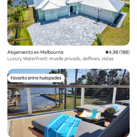
Alojamiento en Melbourne
Calificación pr
4,98 (188)
Luxury Waterfront: muelle privado, delfines, vistas
Favorito entre huéspedes
Favorito entre huéspedes