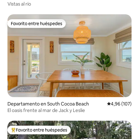
Vistas al río
Favorito entre huéspedes
Favorito entre huéspedes
Departamento en South Cocoa Beach
Calificación pr
4,96 (107)
El oasis frente al mar de Jack y Leslie
Favorito entre huéspedes
Favorito entre los huéspedes más destacados