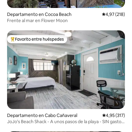
Departamento en Cocoa Beach
Calificación p
4,97 (218)
Frente al mar en Flower Moon
Favorito entre huéspedes
Favorito entre los huéspedes más destacados
Departamento en Cabo Cañaveral
Calificación p
4,95 (317)
JoJo's Beach Shack - A unos pasos de la playa - SIN gastos
de limpieza