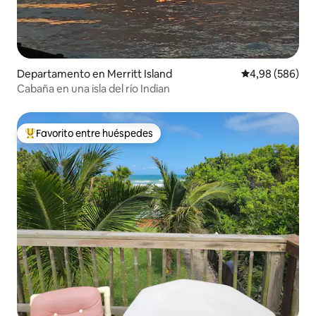
Departamento en Merritt Island
Calificación pr
4,98 (586)
Cabaña en una isla del río Indian
Favorito entre huéspedes
Favorito entre los huéspedes más destacados