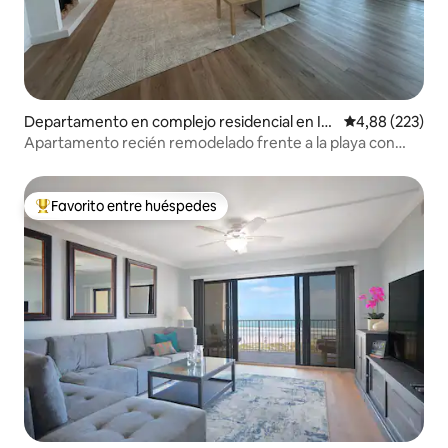
Departamento en complejo residencial en In
Calificación pr
4,88 (223)
dialantic
Apartamento recién remodelado frente a la playa con
piscina.
Favorito entre huéspedes
Favorito entre los huéspedes más destacados