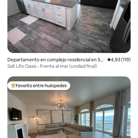
Departamento en complejo residencial en Sat
Calificación p
4,93 (119)
ellite Beach
Salt Life Oasis - Frente al mar (unidad final)
Favorito entre huéspedes
Favorito entre los huéspedes más destacados