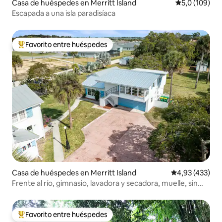
Casa de huéspedes en Merritt Island
Calificación 
5,0 (109)
Escapada a una isla paradisíaca
Favorito entre huéspedes
Favorito entre los huéspedes más destacados
Casa de huéspedes en Merritt Island
Calificación p
4,93 (433)
Frente al río, gimnasio, lavadora y secadora, muelle, sin
tareas
Favorito entre huéspedes
Favorito entre los huéspedes más destacados