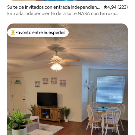
Suite de invitados con entrada independient
Calificación pr
4,94 (223)
e en Titusville
Entrada independiente de la suite NASA con terraza
frente al mar y muelle para kayaks
Favorito entre huéspedes
Favorito entre los huéspedes más destacados