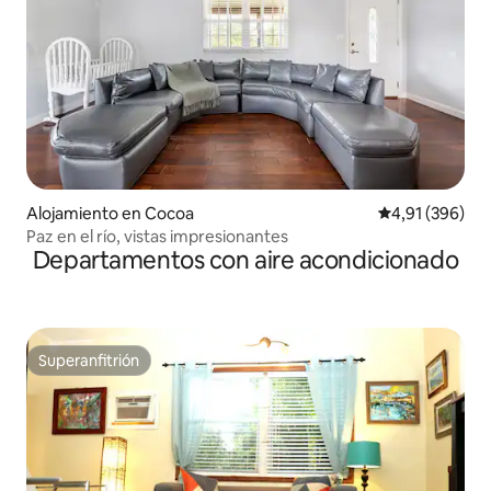
Alojamiento en Cocoa
Calificación pr
4,91 (396)
Paz en el río, vistas impresionantes
Departamentos con aire acondicionado
Superanfitrión
Superanfitrión