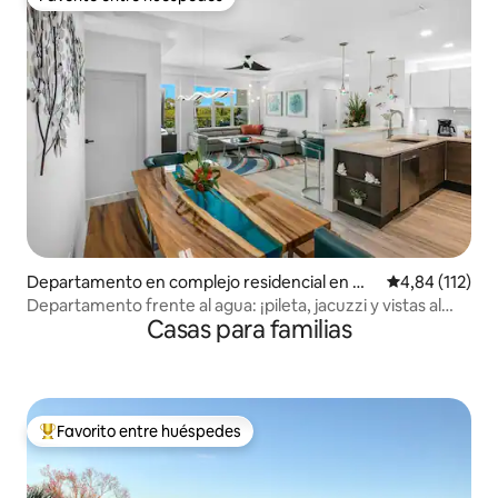
Favorito entre huéspedes
Departamento en complejo residencial en Me
Calificación p
4,84 (112)
rritt Island
Departamento frente al agua: ¡pileta, jacuzzi y vistas al
Casas para familias
agua!
Favorito entre huéspedes
Favorito entre los huéspedes más destacados