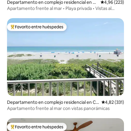
Departamento en complejo residencial en C
Calificación pr
4,96 (223)
ocoa Beach
Apartamento frente al mar • Playa privada • Vistas al
cohete
Favorito entre huéspedes
Favorito entre los huéspedes más destacados
Departamento en complejo residencial en Co
Calificación p
4,82 (331)
coa Beach
Apartamento frente al mar con vistas panorámicas
Favorito entre huéspedes
Favorito entre los huéspedes más destacados