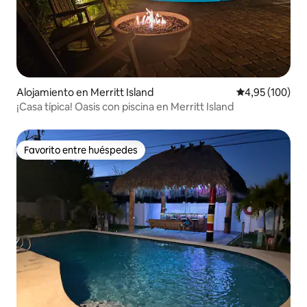
Alojamiento en Merritt Island
Calificación pr
4,95 (100)
¡Casa típica! Oasis con piscina en Merritt Island
Favorito entre huéspedes
Favorito entre huéspedes