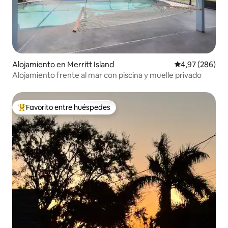
Alojamiento en Merritt Island
Calificación pr
4,97 (286)
Alojamiento frente al mar con piscina y muelle privado
Favorito entre huéspedes
Favorito entre los huéspedes más destacados