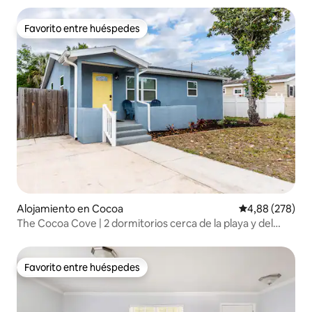
Favorito entre huéspedes
Favorito entre huéspedes
Alojamiento en Cocoa
Calificación pr
4,88 (278)
The Cocoa Cove | 2 dormitorios cerca de la playa y del
puerto de cruceros
Favorito entre huéspedes
Favorito entre huéspedes