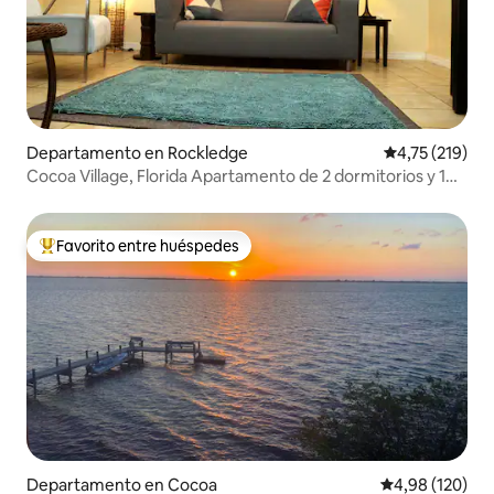
Departamento en Rockledge
Calificación p
4,75 (219)
Cocoa Village, Florida Apartamento de 2 dormitorios y 1
baño
Favorito entre huéspedes
Favorito entre los huéspedes más destacados
Departamento en Cocoa
Calificación pr
4,98 (120)