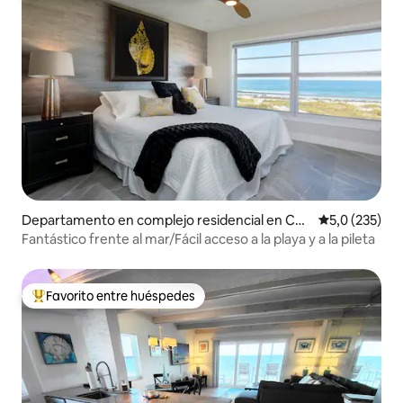
Departamento en complejo residencial en Coc
Calificación 
5,0 (235)
oa Beach
Fantástico frente al mar/Fácil acceso a la playa y a la pileta
Favorito entre huéspedes
Favorito entre los huéspedes más destacados