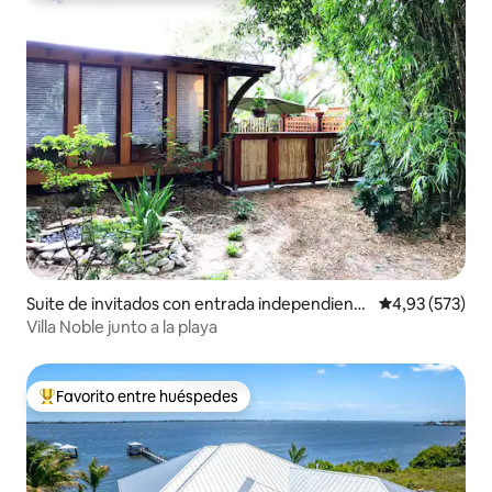
Suite de invitados con entrada independiente
Calificación pr
4,93 (573)
en Melbourne Beach
Villa Noble junto a la playa
Favorito entre huéspedes
Favorito entre los huéspedes más destacados