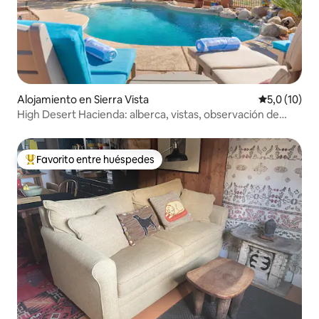
Alojamiento en Sierra Vista
Calificación
5,0 (10)
High Desert Hacienda: alberca, vistas, observación de
aves y senderismo
Favorito entre huéspedes
Favorito entre los huéspedes más destacados