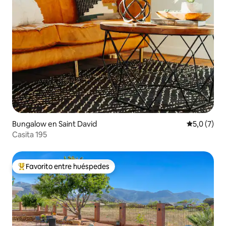
Bungalow en Saint David
Calificació
5,0 (7)
Casita 195
Favorito entre huéspedes
Favorito entre los huéspedes más destacados