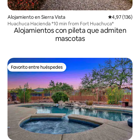
Alojamiento en Sierra Vista
Calificación p
4,97 (136)
Huachuca Hacienda *10 min from Fort Huachuca*
Alojamientos con pileta que admiten
mascotas
Favorito entre huéspedes
Favorito entre huéspedes