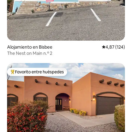
Alojamiento en Bisbee
Calificación p
4,87 (124)
The Nest on Main n.º 2
Favorito entre huéspedes
Favorito entre los huéspedes más destacados