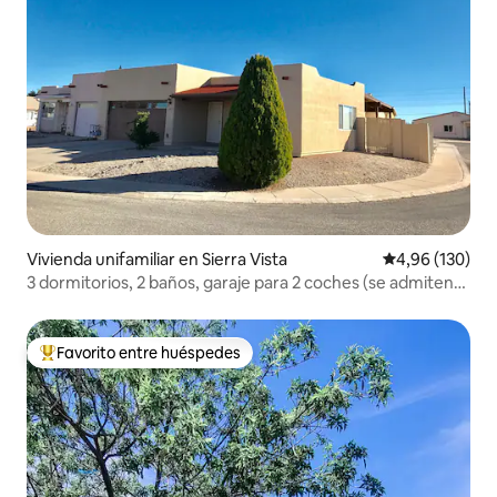
Vivienda unifamiliar en Sierra Vista
Calificación pr
4,96 (130)
3 dormitorios, 2 baños, garaje para 2 coches (se admiten
mascotas), capacidad para 6 personas
Favorito entre huéspedes
Favorito entre los huéspedes más destacados