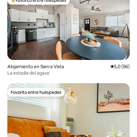
Favorito entre huéspedes
Favorito entre los huéspedes más destacados
Alojamiento en Sierra Vista
Calificación
5,0 (56)
La estadía del agave
Favorito entre huéspedes
Favorito entre huéspedes