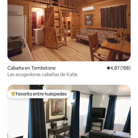
Cabaña en Tombstone
Calificación p
4,87 (158)
Las acogedoras cabañas de Katie
Favorito entre huéspedes
Favorito entre los huéspedes más destacados