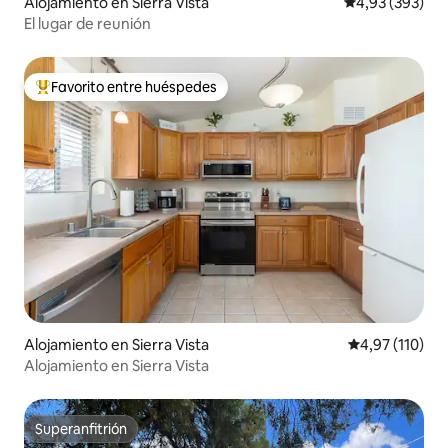
Alojamiento en Sierra Vista
Calificación pr
4,93 (393)
El lugar de reunión
Favorito entre huéspedes
Favorito entre los huéspedes más destacados
Alojamiento en Sierra Vista
Calificación p
4,97 (110)
Alojamiento en Sierra Vista
Superanfitrión
Superanfitrión