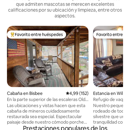
que admiten mascotas se merecen excelentes
calificaciones por su ubicación y limpieza, entre otros
aspectos.
Favorito entre huéspedes
Favorito entre h
Favorito entre los huéspedes más destacados
Favorito entre h
Cabaña en Bisbee
Calificación promedio: 4,99 de 5
4,99 (152)
Estancia en Willco
En la parte superior de las escaleras Old
Refugio de vaque
Bisbee
Las ubicaciones y vistas hacen que esta
Nuestro pequeño 
cabaña de mineros cuidadosamente
rodeado de toda la
restaurada sea especial. Espectacular
silvestre que uno n
paisaje desde nuestro cómodo porche
tranquilidad con 
Prestaciones populares de los
cubierto que está a poca distancia a pie
estrelladas son rel