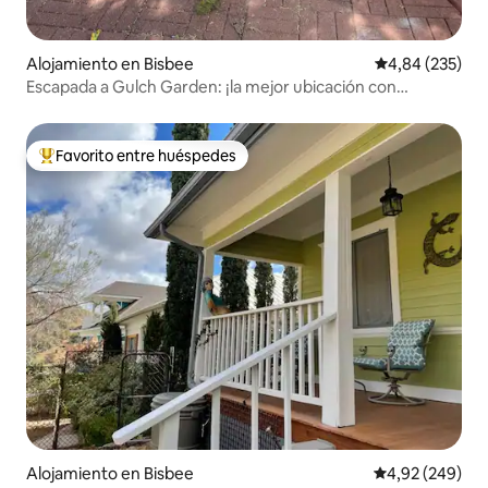
Alojamiento en Bisbee
Calificación pr
4,84 (235)
Escapada a Gulch Garden: ¡la mejor ubicación con
estacionamiento!
Favorito entre huéspedes
Favorito entre los huéspedes más destacados
Alojamiento en Bisbee
Calificación pr
4,92 (249)