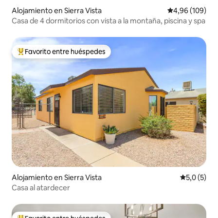
Alojamiento en Sierra Vista
Calificación pr
4,96 (109)
Casa de 4 dormitorios con vista a la montaña, piscina y spa
Favorito entre huéspedes
Favorito entre los huéspedes más destacados
Alojamiento en Sierra Vista
Calificació
5,0 (5)
Casa al atardecer