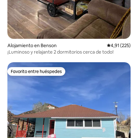
Alojamiento en Benson
Calificación p
4,91 (225)
¡Luminoso y relajante 2 dormitorios cerca de todo!
Favorito entre huéspedes
Favorito entre huéspedes