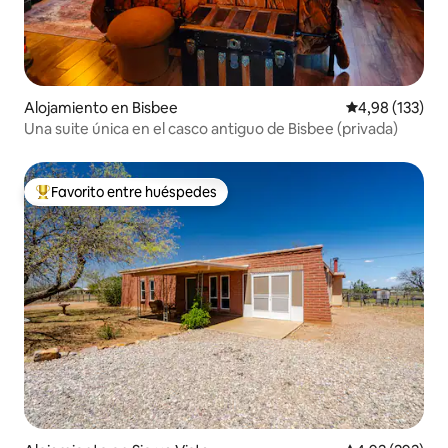
Alojamiento en Bisbee
Calificación p
4,98 (133)
Una suite única en el casco antiguo de Bisbee (privada)
Favorito entre huéspedes
Favorito entre los huéspedes más destacados