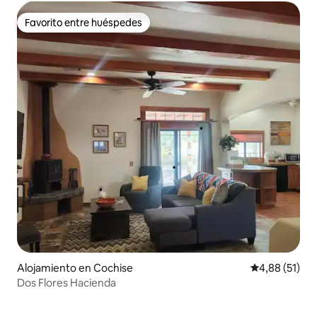
Favorito entre huéspedes
Favorito entre huéspedes
Alojamiento en Cochise
Calificación 
4,88 (51)
Dos Flores Hacienda