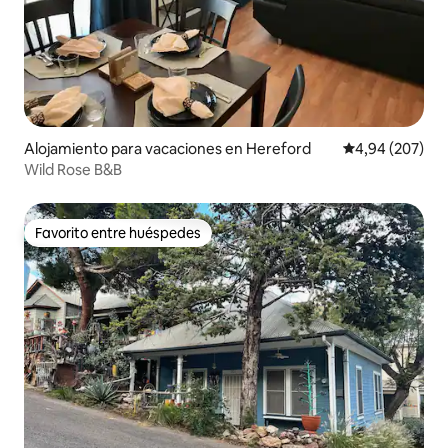
Alojamiento para vacaciones en Hereford
Calificación pr
4,94 (207)
Wild Rose B&B
Favorito entre huéspedes
Favorito entre huéspedes