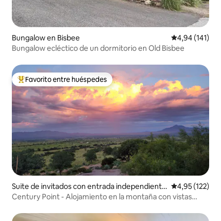
Bungalow en Bisbee
Calificación p
4,94 (141)
Bungalow ecléctico de un dormitorio en Old Bisbee
Favorito entre huéspedes
Favorito entre los huéspedes más destacados
Suite de invitados con entrada independiente
Calificación p
4,95 (122)
en Hereford
Century Point - Alojamiento en la montaña con vistas
increíbles