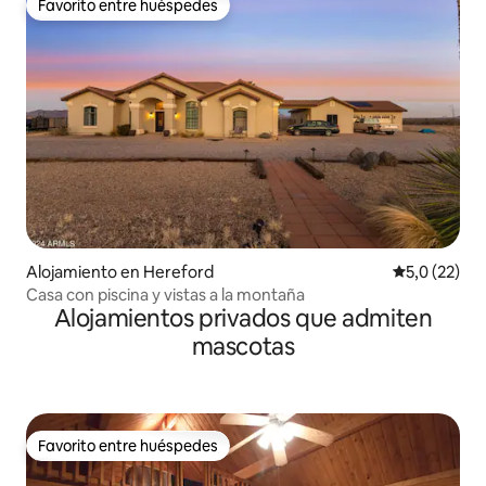
Favorito entre huéspedes
Favorito entre huéspedes
Alojamiento en Hereford
Calificación
5,0 (22)
Casa con piscina y vistas a la montaña
Alojamientos privados que admiten
mascotas
Favorito entre huéspedes
Favorito entre huéspedes