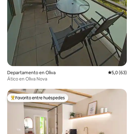
Departamento en Oliva
Calificación
5,0 (63)
Ático en Oliva Nova
Favorito entre huéspedes
Favorito entre los huéspedes más destacados