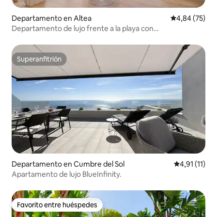
Departamento en Altea
Calificación p
4,84 (75)
Departamento de lujo frente a la playa con
impresionantes vistas
Superanfitrión
Superanfitrión
Departamento en Cumbre del Sol
Calificación 
4,91 (11)
Apartamento de lujo BlueInfinity.
Favorito entre huéspedes
Favorito entre huéspedes