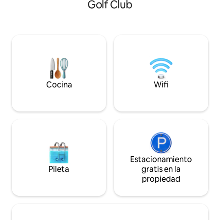
años. Necesitamos copias del DNI de
Golf Club
del paseo del Puer
cada persona. Check-in desde 16:00-
rodeado/a de un a
19:00 A partir de 19:00 tiene coste
con una excelente 
adicional. Durante junio, julio y agosto las
de calle; y con la p
entradas y salidas se harán los Sabados.
Muntanyar a medio
aparcamiento grat
apartam
Cocina
Wifi
Estacionamiento
Pileta
gratis en la
propiedad