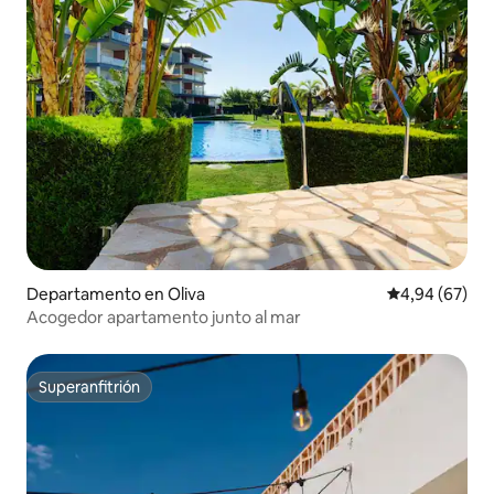
Departamento en Oliva
Calificación p
4,94 (67)
Acogedor apartamento junto al mar
Superanfitrión
Superanfitrión