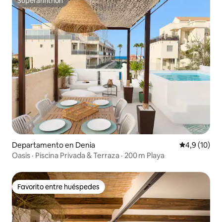
Superanfitrión
Superanfitrión
Departamento en Denia
Calificación
4,9 (10)
Oasis · Piscina Privada & Terraza · 200 m Playa
Favorito entre huéspedes
Favorito entre huéspedes