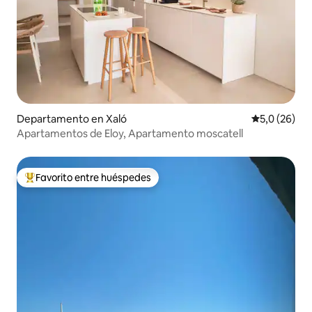
Departamento en Xaló
Calificación
5,0 (26)
Apartamentos de Eloy, Apartamento moscatell
Favorito entre huéspedes
Favorito entre los huéspedes más destacados