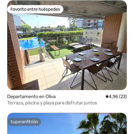
Favorito entre huéspedes
Favorito entre huéspedes
Departamento en Oliva
Calificación p
4,96 (23)
Terraza, piscina y playa para disfrutar juntos
Superanfitrión
Superanfitrión