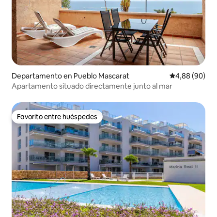
Departamento en Pueblo Mascarat
Calificación p
4,88 (90)
Apartamento situado directamente junto al mar
Favorito entre huéspedes
Favorito entre huéspedes