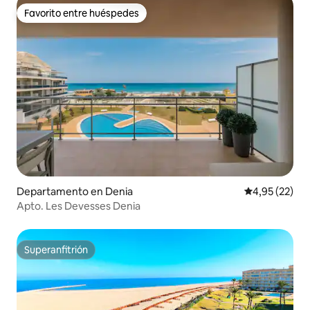
Favorito entre huéspedes
Favorito entre huéspedes
Departamento en Denia
Calificación 
4,95 (22)
Apto. Les Devesses Denia
Superanfitrión
Superanfitrión