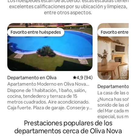
Los huéspedes están de acuerdo: estas estadías tienen
excelentes calificaciones por su ubicación y limpieza,
entre otros aspectos.
Favorito entre huéspedes
Favorito entre h
Favorito entre huéspedes
Favorito entre h
Departamento en Oliva
Calificación promedio: 4,9 de 
4,9 (94)
Apartamento Moderno en Oliva Nova
Departamento en
Golf & MET
Dispone de 1 habitación, 1 baño, salón,
La casa de las olas
cocina, tendedero y terraza de 15
¿Nunca has soñado
metros cuadrados. Aire acondicionado.
sonido de las olas 
Caja fuerte. Plaza de garaje. Conserje y
del Mar cada mom
vigilancia. Gran piscina. No se aceptan
especial, sus magní
animales o mascotas. No esta permitido
Prestaciones populares de los
harán de tu escap
fumar dentro de piso. No se aceptan
inolvidable. Se en
departamentos cerca de Oliva Nova
grupos de personas menores de 25
ubicación inmejora