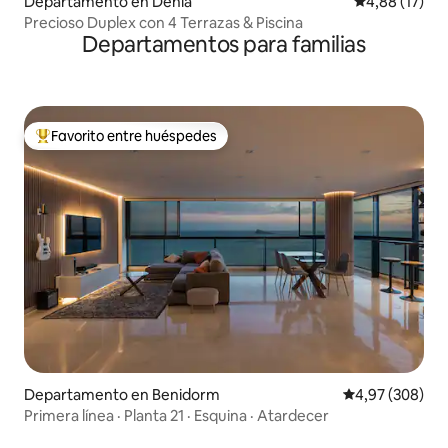
Departamento en Denia
Calificación 
4,88 (17)
Precioso Duplex con 4 Terrazas & Piscina
Departamentos para familias
Favorito entre huéspedes
Favorito entre los huéspedes más destacados
Departamento en Benidorm
Calificación pr
4,97 (308)
Primera línea · Planta 21 · Esquina · Atardecer