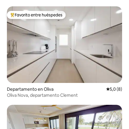
Favorito entre huéspedes
Favorito entre los huéspedes más destacados
Departamento en Oliva
Calificació
5,0 (8)
Oliva Nova, departamento Clement