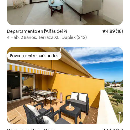
Departamento en l'Alfàs del Pi
Calificación 
4,89 (18)
4 Hab. 2 Baños. Terraza XL. Duplex (242)
Favorito entre huéspedes
Favorito entre huéspedes