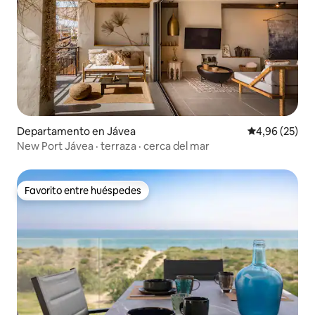
Departamento en Jávea
Calificación p
4,96 (25)
New Port Jávea · terraza · cerca del mar
Favorito entre huéspedes
Favorito entre huéspedes