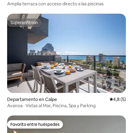
Amplia terraza con acceso directo a las piscinas
Superanfitrión
Superanfitrión
Departamento en Calpe
Calificació
4,8 (5)
Avanoa · Vistas al Mar, Piscina, Spa y Parking
Favorito entre huéspedes
Favorito entre huéspedes