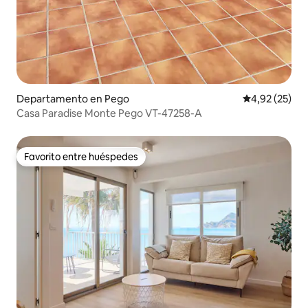
Departamento en Pego
Calificación 
4,92 (25)
Casa Paradise Monte Pego VT-47258-A
Favorito entre huéspedes
Favorito entre huéspedes