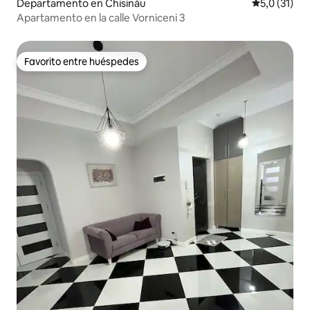
Departamento en Chisináu
Calificación
5,0 (31)
Apartamento en la calle Vorniceni 3
Favorito entre huéspedes
Favorito entre huéspedes