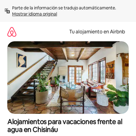
Ir
Parte de la información se tradujo automáticamente. 
al
Mostrar idioma original
contenido
Tu alojamiento en Airbnb
Alojamientos para vacaciones frente al
agua en Chisináu