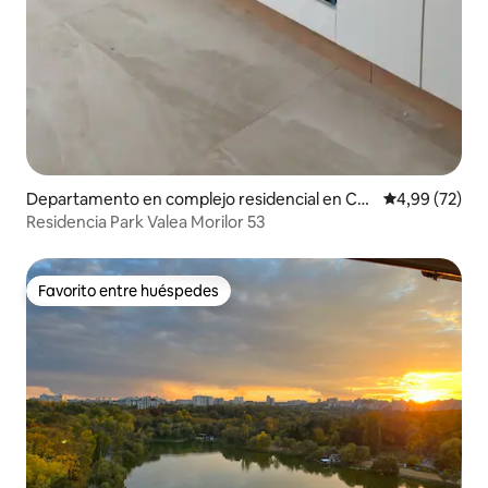
Departamento en complejo residencial en Chi
Calificación p
4,99 (72)
sináu
Residencia Park Valea Morilor 53
Favorito entre huéspedes
Favorito entre huéspedes