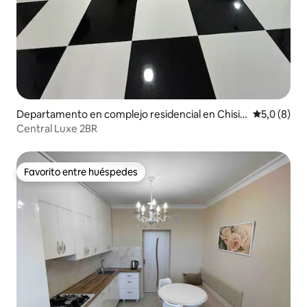
Departamento en complejo residencial en Chisin
Calificació
5,0 (8)
áu
Central Luxe 2BR
Favorito entre huéspedes
Favorito entre huéspedes