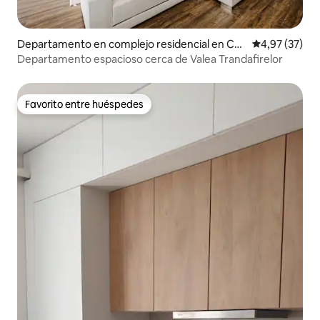
Departamento en complejo residencial en Chi
Calificación 
4,97 (37)
sináu
Departamento espacioso cerca de Valea Trandafirelor
Favorito entre huéspedes
Favorito entre huéspedes