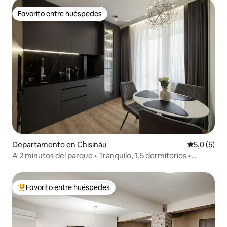
Favorito entre huéspedes
Favorito entre huéspedes
Departamento en Chisináu
Calificació
5,0 (5)
A 2 minutos del parque • Tranquilo, 1,5 dormitorios •
Espacio de trabajo y Wi-Fi rápido
Favorito entre huéspedes
Favorito entre los huéspedes más destacados