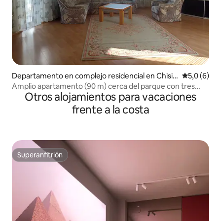
Departamento en complejo residencial en Chisin
Calificació
5,0 (6)
áu
Amplio apartamento (90 m) cerca del parque con tres
Otros alojamientos para vacaciones
lagos
frente a la costa
Superanfitrión
Superanfitrión