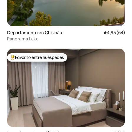
Departamento en Chisináu
Calificación p
4,95 (64)
Panorama Lake
Favorito entre huéspedes
Favorito entre los huéspedes más destacados