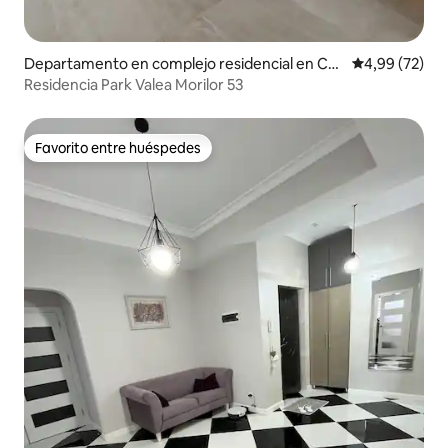
Departamento en complejo residencial en Chi
Calificación p
4,99 (72)
sináu
Residencia Park Valea Morilor 53
Favorito entre huéspedes
Favorito entre huéspedes