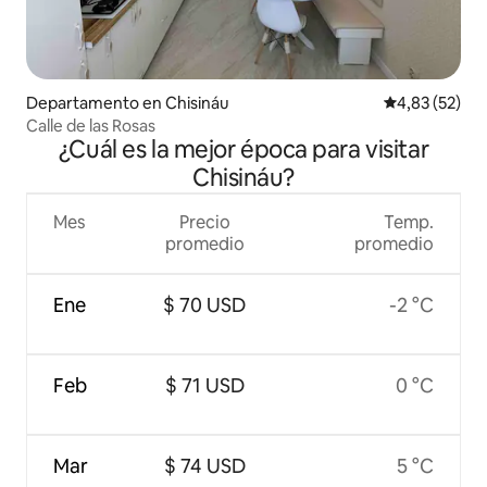
Departamento en Chisináu
Calificación 
4,83 (52)
Calle de las Rosas
¿Cuál es la mejor época para visitar
Chisináu?
Mes
Precio
Temp.
promedio
promedio
Ene
$ 70 USD
-2 °C
Feb
$ 71 USD
0 °C
Mar
$ 74 USD
5 °C