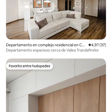
Departamento en complejo residencial en Chi
Calificación 
4,97 (37)
sináu
Departamento espacioso cerca de Valea Trandafirelor
Favorito entre huéspedes
Favorito entre huéspedes