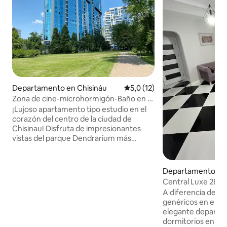
Departamento en Chisináu
Calificación promedio: 5,0 de 
5,0 (12)
Zona de cine-microhormigón-Baño en el
dormitorio • Vista al parque
¡Lujoso apartamento tipo estudio en el
corazón del centro de la ciudad de
Chisinau! Disfruta de impresionantes
vistas del parque Dendrarium más
grande desde esta residencia de
primera clase. El apartamento cuenta
con un dormitorio espacioso con baño
Departamento en 
integrado y enormes espejos. Hay un
idencial en Chisin
Central Luxe 2BR
proyector disponible para las noches de
A diferencia de m
cine y la sala de estar separada garantiza
genéricos en el ce
la comodidad. El acogedor dormitorio
elegante departa
cuenta con un cómodo sofá y la cocina
dormitorios en el 
funcional incluye una nevera para vinos.