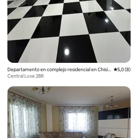
Departamento en complejo residencial en Chisin
Calificació
5,0 (8)
áu
Central Luxe 2BR