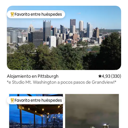
de PNC Park
Favorito entre huéspedes
Favorito entre los huéspedes más destacados
Alojamiento en Pittsburgh
Calificación pr
4,93 (330)
*e Studio Mt. Washington a pocos pasos de Grandview!*
Favorito entre huéspedes
Favorito entre los huéspedes más destacados