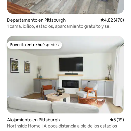
Departamento en Pittsburgh
Calificación pr
4,82 (470)
1 cama, idílico, estadios, aparcamiento gratuito y se
admiten mascotas
Favorito entre huéspedes
Favorito entre huéspedes
Alojamiento en Pittsburgh
Calificaci
5 (19)
Northside Home | A poca distancia a pie de los estadios