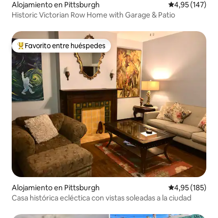
Alojamiento en Pittsburgh
Calificación p
4,95 (147)
Historic Victorian Row Home with Garage & Patio
Favorito entre huéspedes
Favorito entre los huéspedes más destacados
Alojamiento en Pittsburgh
Calificación p
4,95 (185)
Casa histórica ecléctica con vistas soleadas a la ciudad