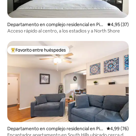
Departamento en complejo residencial en Pitt
Calificación 
4,95 (37)
sburgh
Acceso rápido al centro, a los estadios y a North Shore
Favorito entre huéspedes
Favorito entre los huéspedes más destacados
Departamento en complejo residencial en Pitt
Calificación p
4,99 (76)
sburgh
Encantador apartamento en South Hills ubicado cerca de