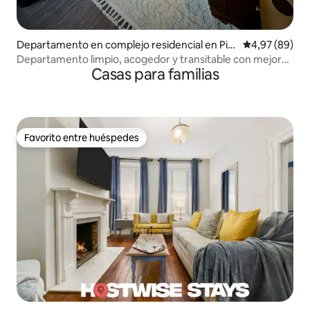
Departamento en complejo residencial en Pitt
Calificación p
4,97 (89)
sburgh
Departamento limpio, acogedor y transitable con mejoras
Casas para familias
de lujo
Favorito entre huéspedes
Favorito entre huéspedes