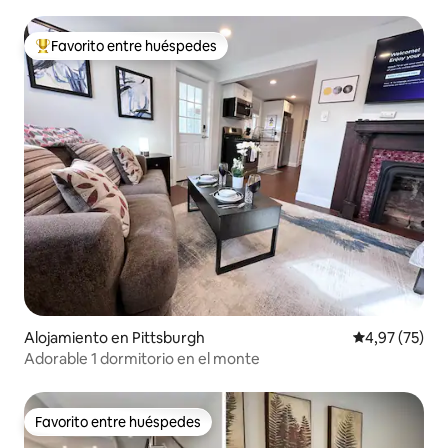
Favorito entre huéspedes
Favorito entre los huéspedes más destacados
Alojamiento en Pittsburgh
Calificación 
4,97 (75)
Adorable 1 dormitorio en el monte
Favorito entre huéspedes
Favorito entre huéspedes