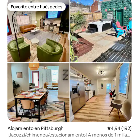
Favorito entre huéspedes
Favorito entre huéspedes
Alojamiento en Pittsburgh
Calificación pr
4,94 (192)
¡Jacuzzi/chimenea/estacionamiento! A menos de 1 milla