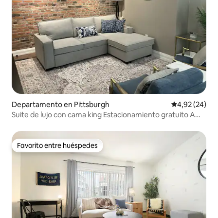
Departamento en Pittsburgh
Calificación p
4,92 (24)
Suite de lujo con cama king Estacionamiento gratuito A
poca distancia a pie del South Side
Favorito entre huéspedes
Favorito entre huéspedes