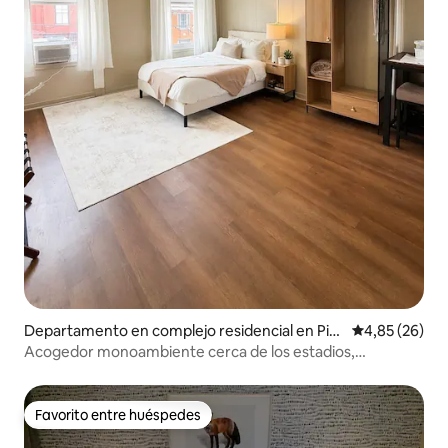
Departamento en complejo residencial en Pitt
Calificación p
4,85 (26)
sburgh
Acogedor monoambiente cerca de los estadios,
restaurantes y el centro de la ciudad
Favorito entre huéspedes
Favorito entre huéspedes