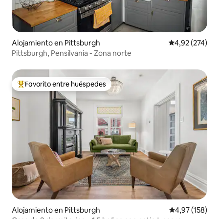
Alojamiento en Pittsburgh
Calificación pr
4,92 (274)
Pittsburgh, Pensilvania - Zona norte
Favorito entre huéspedes
Favorito entre los huéspedes más destacados
Alojamiento en Pittsburgh
Calificación p
4,97 (158)