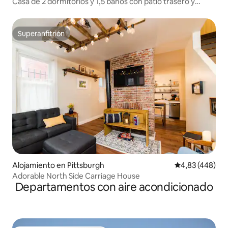
Casa de 2 dormitorios y 1,5 baños con patio trasero y
aparcamiento muy bien valorada
Superanfitrión
Superanfitrión
Alojamiento en Pittsburgh
Calificación pr
4,83 (448)
Adorable North Side Carriage House
Departamentos con aire acondicionado