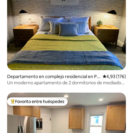
Departamento en complejo residencial en Pit
Calificación p
4,93 (176)
tsburgh
Un moderno apartamento de 2 dormitorios de mediados
de siglo en el East End
Favorito entre huéspedes
Favorito entre los huéspedes más destacados