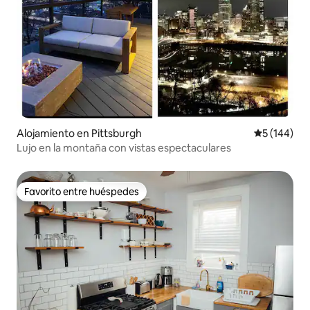
Alojamiento en Pittsburgh
Calificació
5 (144)
Lujo en la montaña con vistas espectaculares
Favorito entre huéspedes
Favorito entre huéspedes