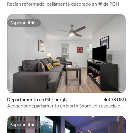
Recién reformado, bellamente decorado en ❤️ de PGH
Superanfitrión
Superanfitrión
Departamento en Pittsburgh
Calificación p
4,78 (151)
Acogedor departamento en North Shore con espacio de
trabajo y estacionamiento
Superanfitrión
Superanfitrión