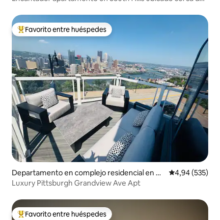
parques
Favorito entre huéspedes
Favorito entre los huéspedes más destacados
Departamento en complejo residencial en Pit
Calificación pr
4,94 (535)
tsburgh
Luxury Pittsburgh Grandview Ave Apt
Favorito entre huéspedes
Favorito entre los huéspedes más destacados