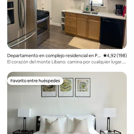
Departamento en complejo residencial en Pit
Calificación pr
4,92 (198)
tsburgh
El corazón del monte Líbano: camina por cualquier lugar.
Asy 2 en el centro de la ciudad.
Favorito entre huéspedes
Favorito entre huéspedes