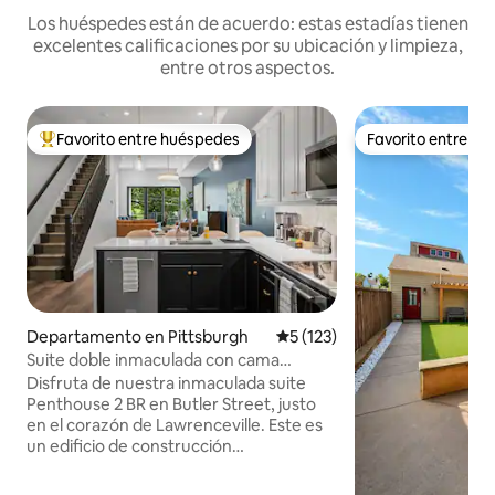
Los huéspedes están de acuerdo: estas estadías tienen
excelentes calificaciones por su ubicación y limpieza,
entre otros aspectos.
Favorito entre huéspedes
Favorito entre h
Favorito entre los huéspedes más destacados
Favorito entre h
Departamento en Pittsburgh
Calificación promedio: 5 de 5
5 (123)
Suite doble inmaculada con cama
tamaño king y terraza en la azotea
Disfruta de nuestra inmaculada suite
Penthouse 2 BR en Butler Street, justo
en el corazón de Lawrenceville. Este es
un edificio de construcción
completamente nuevo en 2025. A pocos
pasos de varias tiendas, cafeterías y