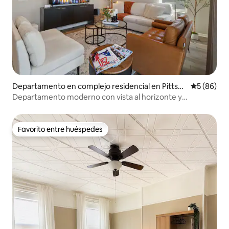
Departamento en complejo residencial en Pittsb
Calificaci
5 (86)
urgh
Departamento moderno con vista al horizonte y
estacionamiento
Favorito entre huéspedes
Favorito entre huéspedes