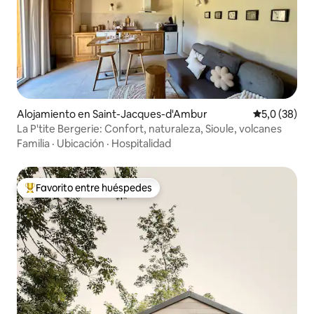
Alojamiento en Saint-Jacques-d'Ambur
Calificación
5,0 (38)
La P'tite Bergerie: Confort, naturaleza, Sioule, volcanes
Familia
·
Ubicación
·
Hospitalidad
Favorito entre huéspedes
Favorito entre los huéspedes más destacados