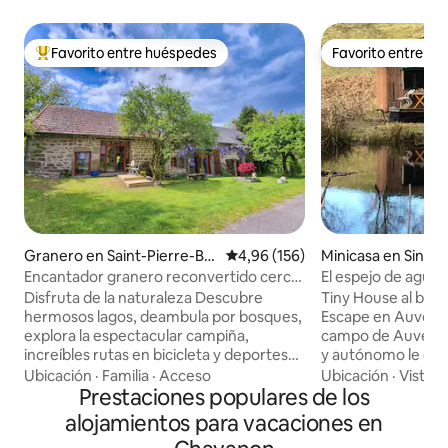
Favorito entre huéspedes
Favorito entre h
Favorito entre los huéspedes más destacados
Favorito entre h
Granero en Saint-Pierre-Bel
Calificación promedio: 4,96 de 5
4,96 (156)
Minicasa en Single
levue
Encantador granero reconvertido cerca
El espejo de agua
del lago de Vassivière
Disfruta de la naturaleza Descubre
Tiny House al bord
hermosos lagos, deambula por bosques,
Escape en Auvernia Ubicado en p
explora la espectacular campiña,
campo de Auvernia
increíbles rutas en bicicleta y deportes
y autónomo le ofr
acuáticos. Maison 3 es un granero
total en la natural
Ubicación
·
Familia
·
Acceso
Ubicación
·
Vistas
bellamente convertido en el corazón de
Prestaciones populares de los
Frente a un estanq
Limousin. Forma parte de una granja de
House le invita a r
alojamientos para vacaciones en
piedra más grande, la propiedad tiene
acunada por el cant