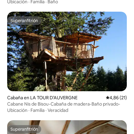
Ubicación
·
Familia
·
Baño
Superanfitrión
Superanfitrión
Cabaña en LA TOUR D’AUVERGNE
Calificación 
4,86 (21)
Cabane Nis de Bisou-Cabaña de madera-Baño privado-
Ubicación
·
Familia
·
Veracidad
Superanfitrión
Superanfitrión