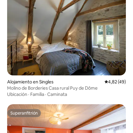
Alojamiento en Singles
Calificación 
4,82 (49)
Molino de Borderies Casa rural Puy de Dôme
Ubicación
·
Familia
·
Caminata
Superanfitrión
Superanfitrión