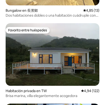
Bungalow en 長濱鄉
Calificación 
4,85 (13)
Dos habitaciones dobles o una habitación cuádruple con
vista al mar. Cada una tiene su propio baño privado,
bañera, cocina, parrilla, balcón, hamaca. A pocos pasos de
la playa. Se puede estacionar. Se permiten mascotas.
Favorito entre huéspedes
Favorito entre huéspedes
Habitación privada en TW
Calificación p
4,94 (122)
Brisa marina, villa elegantemente acogedora