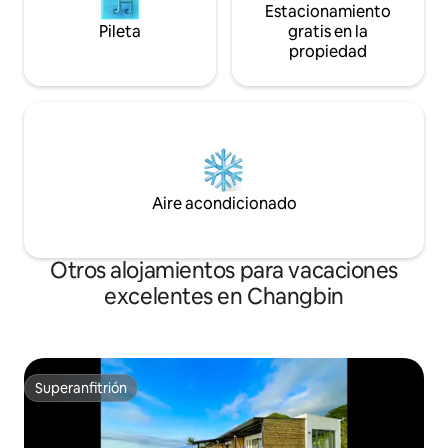
parece estar en el abrazo de la
Estacionamiento
naturaleza. Lejos del ajetreo y el bullicio,
Pileta
gratis en la
este lugar es sin duda un lugar secreto
propiedad
en un reino secreto, donde puedes ir y
olvidarte de todos los problemas. El
alojamiento incluye servicio de
desayuno, por favor, póngase en
contacto con el ama de llaves para la
hora de la comida.
Aire acondicionado
Otros alojamientos para vacaciones
excelentes en Changbin
Superanfitrión
Superanfitrión