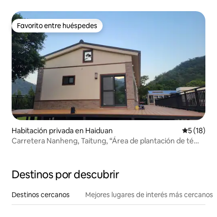
acceso a la playa, balcón con vista al amanecer y a las
estrellas, se permiten mascotas
Favorito entre huéspedes
Favorito entre huéspedes
Habitación privada en Haiduan
Calificaci
5 (18)
Carretera Nanheng, Taitung, “Área de plantación de té
Konggu Jue”, viaje para hacer té/comer
vegetariano/reflexionar/en tranquilidad, habitación 1
Chaitanya Juezhi
Destinos por descubrir
Destinos cercanos
Mejores lugares de interés más cercanos