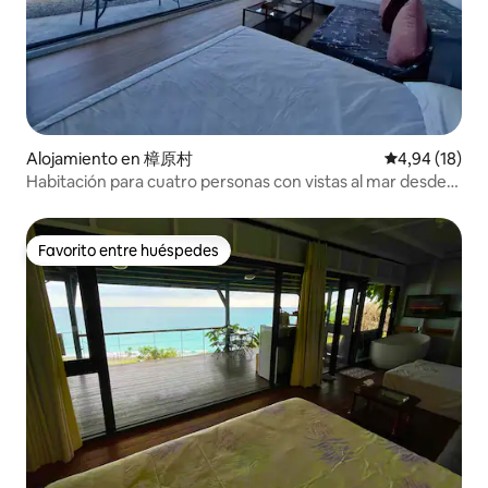
Alojamiento en 樟原村
Calificación 
4,94 (18)
Habitación para cuatro personas con vistas al mar desde
el primer piso con grandes ventanales
Favorito entre huéspedes
Favorito entre huéspedes