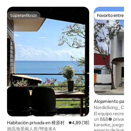
Superanfitrión
Favorito entre h
Superanfitrión
Favorito entre h
Alojamiento para 
en Guanshan Tow
Nordicliving_ Cas
(máximo 11 person
El equipo recreat
un B&B● privado: 
Habitación privada en 樟原村
Calificación promedio: 4,89 de 
4,89 (18)
karaoke, juegos d
挑高海景兩人房/彎進來A
espacio de la mes