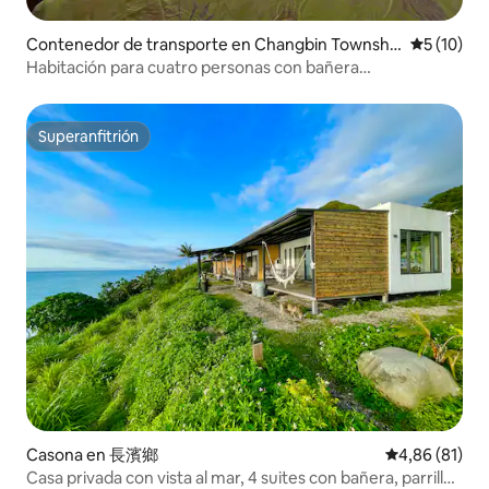
Contenedor de transporte en Changbin Townshi
Calificaci
5 (10)
p
Habitación para cuatro personas con bañera
independiente y vista al mar, balcón privado, zona de
barbacoa, hamaca, mesa y sillas de exterior, piscina
compartida y acceso a la playa
Superanfitrión
Superanfitrión
Casona en 長濱鄉
Calificación 
4,86 (81)
Casa privada con vista al mar, 4 suites con bañera, parrilla,