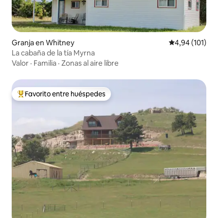
Granja en Whitney
Calificación p
4,94 (101)
La cabaña de la tía Myrna
Valor
·
Familia
·
Zonas al aire libre
Favorito entre huéspedes
Favorito entre los huéspedes más destacados