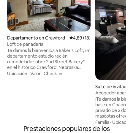
Departamento en Crawford
Calificación promedio: 4,89 de 
4,89 (18)
Loft de panadería
Te damos la bienvenida a Baker's Loft, un
departamento estudio recién
remodelado sobre 2nd Street Bakery*
en el histórico Crawford, Nebraska.
Despierta con el olor a pan fresco y rollos
Ubicación
·
Valor
·
Check-in
de canela mientras disfrutas de un
refugio acogedor, perfecto para
Suite de invitados
relajarte o trabajar de forma remota.
da independiente
Acogedor apartam
Ubicado en el histórico edificio Kennedy
on
en el sótano - ¡Se
¡Te damos la bien
Meat Market, que en su día albergó un
base en Chadron!
mercado de carne, un periódico, un
privado de 2 dorm
estudio de arte, una galería, la Cámara
mascotas ofrece c
de Comercio y mucho más. Cerca del
y conveniencia en 
Familia
·
Ubicación
Parque Estatal Fort Robinson y de la
Prestaciones populares de los
pocos minutos del 
entrada a las Black Hills. *consulta las
Chadron State Col