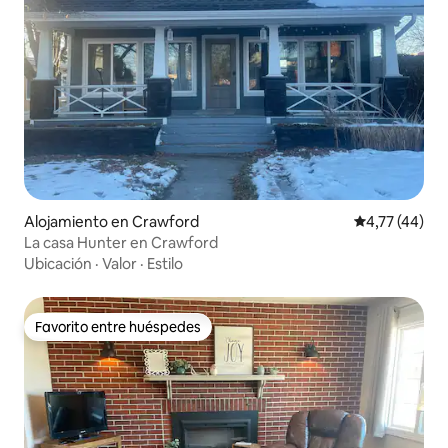
Alojamiento en Crawford
Calificación 
4,77 (44)
La casa Hunter en Crawford
Ubicación
·
Valor
·
Estilo
Favorito entre huéspedes
Favorito entre huéspedes