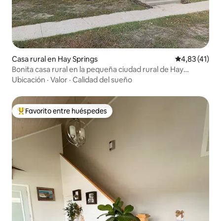
Casa rural en Hay Springs
Calificación 
4,83 (41)
Bonita casa rural en la pequeña ciudad rural de Hay
Springs
Ubicación
·
Valor
·
Calidad del sueño
Favorito entre huéspedes
Favorito entre los huéspedes más destacados