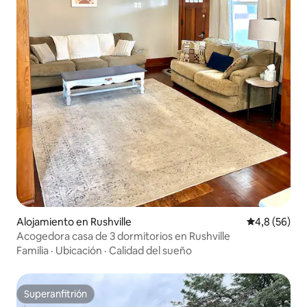
Alojamiento en Rushville
Calificación
4,8 (56)
Acogedora casa de 3 dormitorios en Rushville
Familia
·
Ubicación
·
Calidad del sueño
Superanfitrión
Superanfitrión