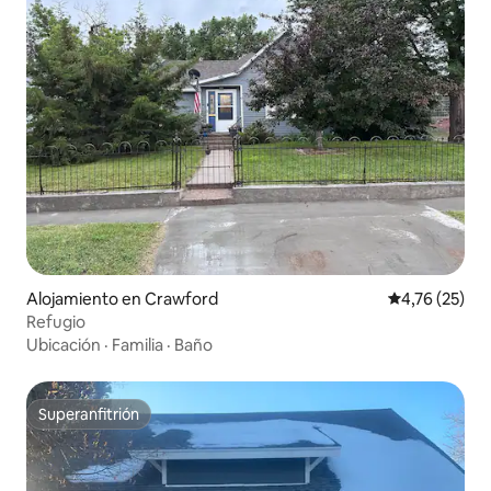
Alojamiento en Crawford
Calificación 
4,76 (25)
Refugio
Ubicación
·
Familia
·
Baño
Superanfitrión
Superanfitrión