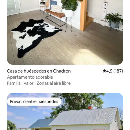
Casa de huéspedes en Chadron
Calificación 
4,9 (187)
Apartamento adorable
Familia
·
Valor
·
Zonas al aire libre
Favorito entre huéspedes
Favorito entre huéspedes