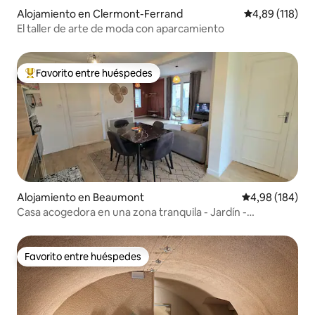
Alojamiento en Clermont-Ferrand
Calificación p
4,89 (118)
El taller de arte de moda con aparcamiento
Favorito entre huéspedes
Favorito entre los huéspedes más destacados
Alojamiento en Beaumont
Calificación pr
4,98 (184)
Casa acogedora en una zona tranquila - Jardín -
Estacionamiento - Aire acondicionado
Favorito entre huéspedes
Favorito entre huéspedes