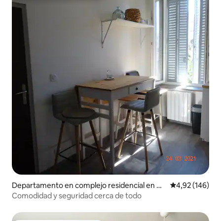
Departamento en complejo residencial en Cl
Calificación pr
4,92 (146)
ermont-Ferrand
Comodidad y seguridad cerca de todo