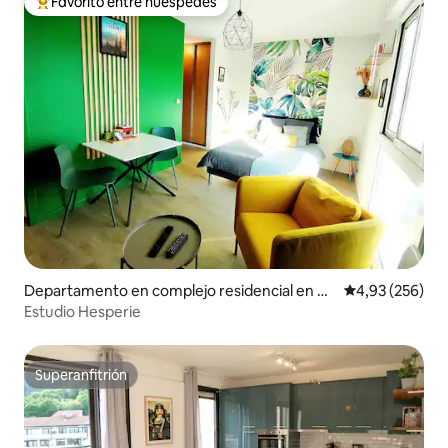
Favorito entre huéspedes
Favorito entre los huéspedes más destacados
Departamento en complejo residencial en C
Calificación pr
4,93 (256)
hamalières
Estudio Hesperie
Superanfitrión
Superanfitrión