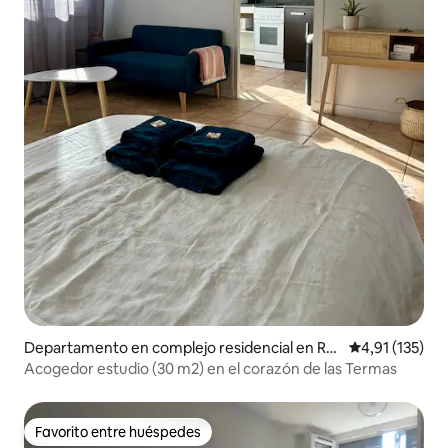
Departamento en complejo residencial en Ro
Calificación p
4,91 (135)
yat
Acogedor estudio (30 m2) en el corazón de las Termas
Favorito entre huéspedes
Favorito entre huéspedes