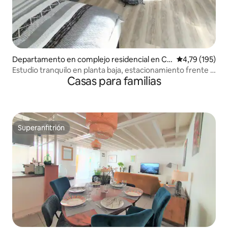
Departamento en complejo residencial en Cl
Calificación p
4,79 (195)
ermont-Ferrand
Estudio tranquilo en planta baja, estacionamiento frente a
Casas para familias
la puerta
Superanfitrión
Superanfitrión