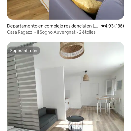
Departamento en complejo residencial en Le
Calificación p
4,93 (136)
mpdes
Casa Ragazzi • Il Sogno Auvergnat • 2 étoiles
Superanfitrión
Superanfitrión