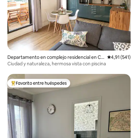
Departamento en complejo residencial en Ch
Calificación p
4,91 (541)
amalières
Ciudad y naturaleza, hermosa vista con piscina
Favorito entre huéspedes
Favorito entre los huéspedes más destacados