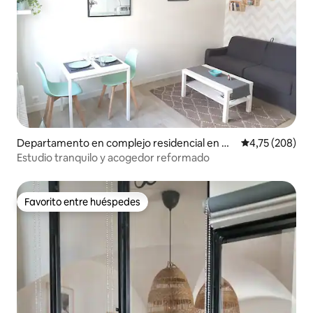
Departamento en complejo residencial en Ch
Calificación pr
4,75 (208)
amalières
Estudio tranquilo y acogedor reformado
Favorito entre huéspedes
Favorito entre huéspedes