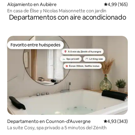
Alojamiento en Aubière
Calificación pr
4,99 (165)
En casa de Élise y Nicolas Maisonnette con jardín
Departamentos con aire acondicionado
Favorito entre huéspedes
Favorito entre huéspedes
Departamento en Cournon-d'Auvergne
Calificación pr
4,93 (343)
La suite Cosy, spa privado a 5 minutos del Zénith