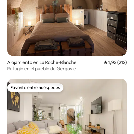
Alojamiento en La Roche-Blanche
Calificación p
4,93 (212)
Refugio en el pueblo de Gergovie
Favorito entre huéspedes
Favorito entre huéspedes