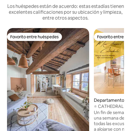
Los huéspedes están de acuerdo: estas estadías tienen
excelentes calificaciones por su ubicación y limpieza,
entre otros aspectos.
Favorito entre huéspedes
Favorito entre h
Favorito entre huéspedes
Favorito entre h
Departamento en
t-Ferrand
⭐ CATHEDRALE C
Un fin de semana e
una semana de vac
todas las excusas 
a alojarse con nos