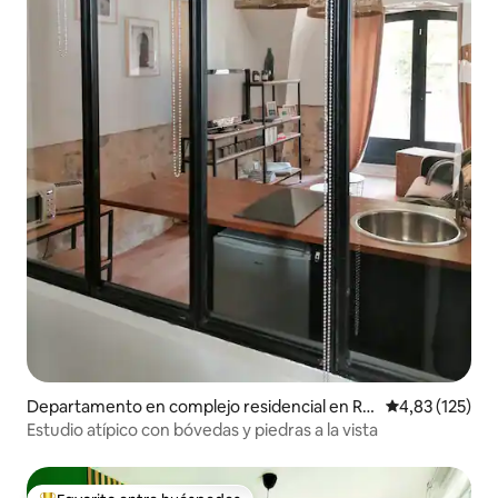
Departamento en complejo residencial en Ro
Calificación p
4,83 (125)
magnat
Estudio atípico con bóvedas y piedras a la vista