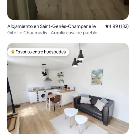
Alojamiento en Saint-Genès-Champanelle
Calificación p
4,99 (132)
Gîte Le Chaumadis - Amplia casa de pueblo
Favorito entre huéspedes
Favorito entre los huéspedes más destacados