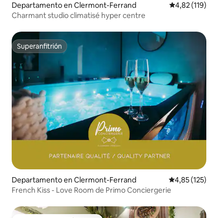
Departamento en Clermont-Ferrand
Calificación p
4,82 (119)
Charmant studio climatisé hyper centre
Superanfitrión
Superanfitrión
Departamento en Clermont-Ferrand
Calificación p
4,85 (125)
French Kiss - Love Room de Primo Conciergerie