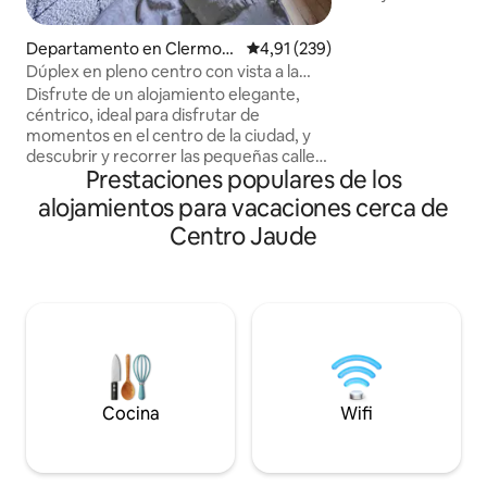
más precisamente 
ciudad de Clermont-Fer
Departamento en Clermont
Calificación promedio: 4,91 de 5
4,91 (239)
Jaude a 200 metro
-Ferrand
Dúplex en pleno centro con vista a la
aparcamiento de pag
catedral, clasificado 3*
Disfrute de un alojamiento elegante,
hemos esforzado 
céntrico, ideal para disfrutar de
antiguas oficinas 
momentos en el centro de la ciudad, y
magnífico apartam
descubrir y recorrer las pequeñas calles
comodidades de 1
Prestaciones populares de los
con arquitectura volcánica. Las
totalmente equipa
prestaciones de este apartamento le
gran vista de nue
alojamientos para vacaciones cerca de
ofrecerán una estancia con todas las
negra.
Centro Jaude
comodidades y envolvente. ¿Una cocina
totalmente equipada SMEG, una sala de
estar donde se puede columpiar, una
comida sentada contemplando los
detalles más pequeños de la catedral, o
incluso un dulce despertar con vistas a
las agujas de la catedral? Está aquí, está
en el lugar correcto.
Cocina
Wifi