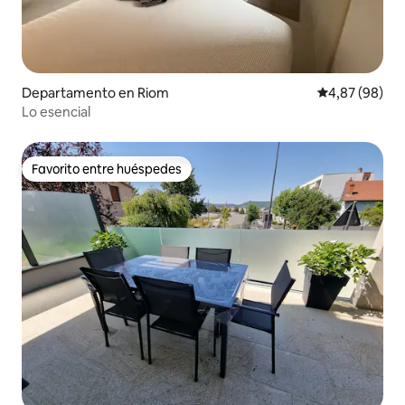
Departamento en Riom
Calificación p
4,87 (98)
Lo esencial
Favorito entre huéspedes
Favorito entre huéspedes