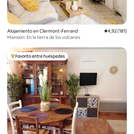
Alojamiento en Clermont-Ferrand
Calificación p
4,92 (181)
Mansión: En la tierra de los volcanes
Favorito entre huéspedes
Favorito entre los huéspedes más destacados