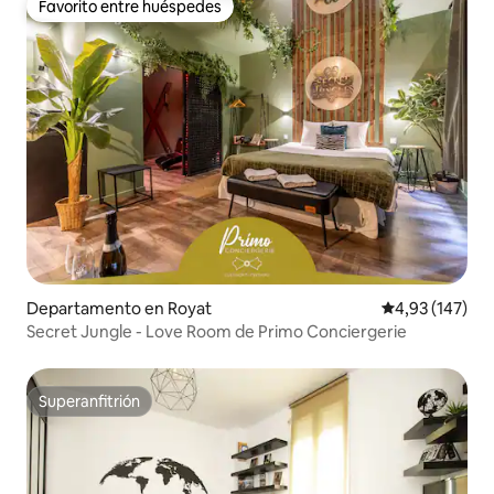
Favorito entre huéspedes
Favorito entre huéspedes
Departamento en Royat
Calificación p
4,93 (147)
Secret Jungle - Love Room de Primo Conciergerie
Superanfitrión
Superanfitrión