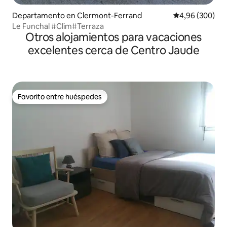
Departamento en Clermont-Ferrand
Calificación pr
4,96 (300)
Le Funchal #Clim#Terraza
Otros alojamientos para vacaciones
excelentes cerca de Centro Jaude
Favorito entre huéspedes
Favorito entre huéspedes