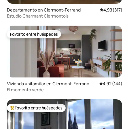
Departamento en Clermont-Ferrand
Calificación p
4,93 (317)
Estudio Charmant Clermontois
Favorito entre huéspedes
Favorito entre huéspedes
Vivienda unifamiliar en Clermont-Ferrand
Calificación pr
4,92 (144)
El momento verde
Favorito entre huéspedes
Favorito entre los huéspedes más destacados