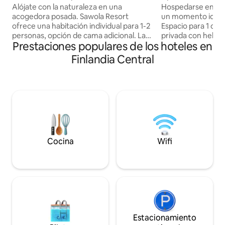
Alójate con la naturaleza en una
Hospedarse en el 
acogedora posada. Sawola Resort
un momento idílico
ofrece una habitación individual para 1-2
Espacio para 1 o 2
personas, opción de cama adicional. La
privada con helade
Prestaciones populares de los hoteles en
habitación está ubicada en el segundo
microondas, cafet
piso. La habitación tiene su propia ducha,
La habitación está
Finlandia Central
heladera, microondas, pava, cafetera y
piso de la propiedad. La am
tostadora. Inodoro fuera de la
habitación contigu
habitación, en el pasillo. Desayuno bajo
personas. A pedido, desayuno 15
petición € 15 por persona, también se
€/persona, otras 
pueden organizar otras comidas. Un
pueden organizar po
sauna tradicional y/o un lote de un
sauna tradicional 
acuerdo separado de acuerdo con los
los deseos del clie
deseos del cliente.
Cocina
Wifi
Estacionamiento