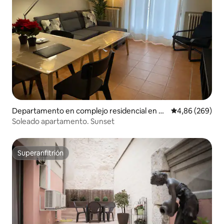
Departamento en complejo residencial en Se
Calificación pr
4,86 (269)
govia
Soleado apartamento. Sunset
Superanfitrión
Superanfitrión