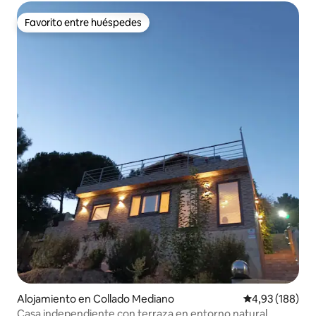
Favorito entre huéspedes
Favorito entre huéspedes
Alojamiento en Collado Mediano
Calificación pr
4,93 (188)
Casa independiente con terraza en entorno natural