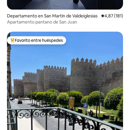
Departamento en San Martín de Valdeiglesias
Calificación p
4,87 (181)
Apartamento pantano de San Juan
Favorito entre huéspedes
Favorito entre los huéspedes más destacados