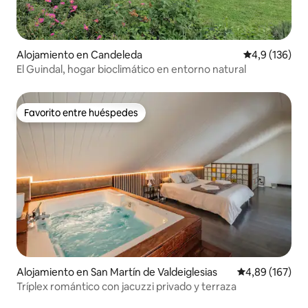
Alojamiento en Candeleda
Calificación 
4,9 (136)
El Guindal, hogar bioclimático en entorno natural
Favorito entre huéspedes
Favorito entre huéspedes
Alojamiento en San Martín de Valdeiglesias
Calificación pr
4,89 (167)
Tríplex romántico con jacuzzi privado y terraza