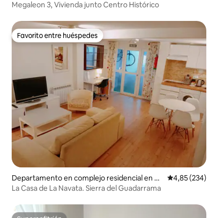
govia
Megaleon 3, Vivienda junto Centro Histórico
Favorito entre huéspedes
Favorito entre huéspedes
Departamento en complejo residencial en G
Calificación pr
4,85 (234)
alapagar
La Casa de La Navata. Sierra del Guadarrama