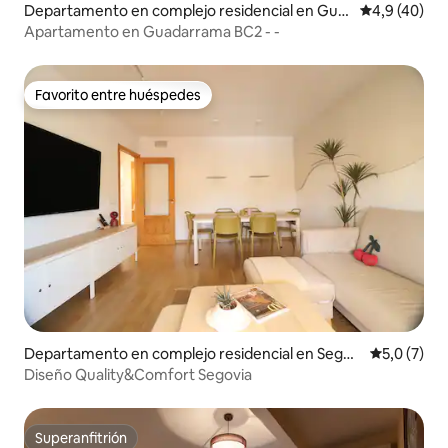
Departamento en complejo residencial en Gua
Calificación
4,9 (40)
darrama
Apartamento en Guadarrama BC2 - -
Favorito entre huéspedes
Favorito entre huéspedes
Departamento en complejo residencial en Segov
Calificació
5,0 (7)
ia
Diseño Quality&Comfort Segovia
Superanfitrión
Superanfitrión