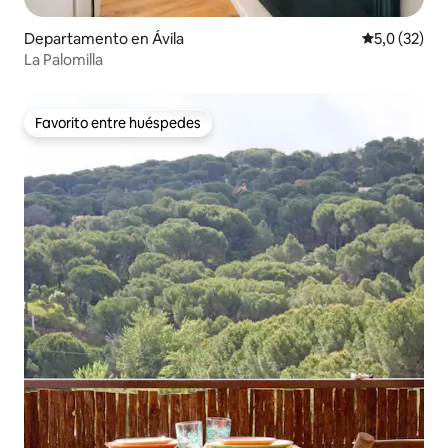
Departamento en Ávila
Calificación
5,0 (32)
La Palomilla
Favorito entre huéspedes
Favorito entre huéspedes