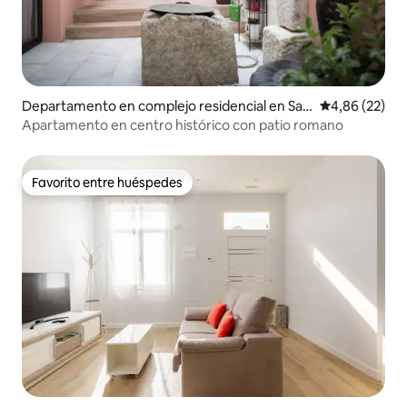
Departamento en complejo residencial en San
Calificación p
4,86 (22)
Lorenzo de El Escorial
Apartamento en centro histórico con patio romano
Favorito entre huéspedes
Favorito entre huéspedes