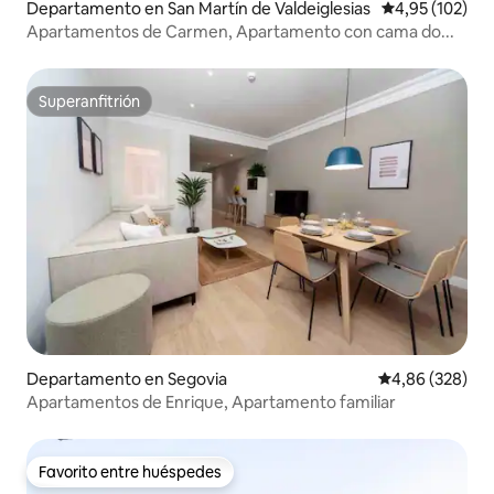
Departamento en San Martín de Valdeiglesias
Calificación p
4,95 (102)
Apartamentos de Carmen, Apartamento con cama do...
Superanfitrión
Superanfitrión
Departamento en Segovia
Calificación pr
4,86 (328)
Apartamentos de Enrique, Apartamento familiar
Favorito entre huéspedes
Favorito entre huéspedes