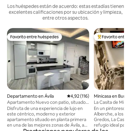
Los huéspedes están de acuerdo: estas estadías tienen
excelentes calificaciones por su ubicación y limpieza,
entre otros aspectos.
Favorito entre huéspedes
Favorito entre
Favorito entre huéspedes
Favorito entre l
Departamento en Ávila
Calificación promedio: 4,92 de 5
4,92 (116)
Minicasa en Burg
Apartamento Nuevo con patio, situado
La Casita de Mi Ab
en el centro.
Disfruta de una experiencia de lujo en
En un pintoresco p
este céntrico, moderno y exterior
Alberche, a los pie
apartamento situado en planta primera
Gredos, La Casita 
en una de las mejores zonas de Ávila, a
refugio ideal para parejas.
tan solo 100 m. de la Iglesia de San
única, cuenta con 