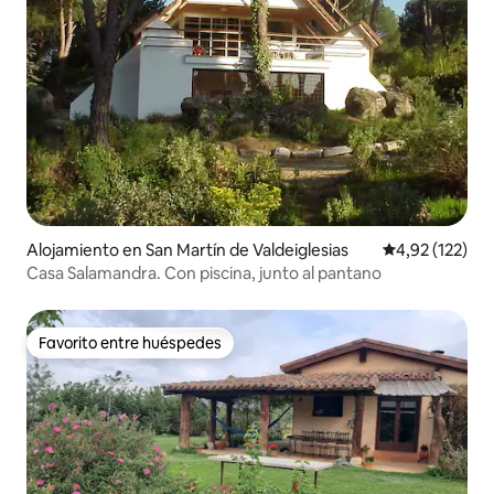
Alojamiento en San Martín de Valdeiglesias
Calificación p
4,92 (122)
Casa Salamandra. Con piscina, junto al pantano
Favorito entre huéspedes
Favorito entre huéspedes