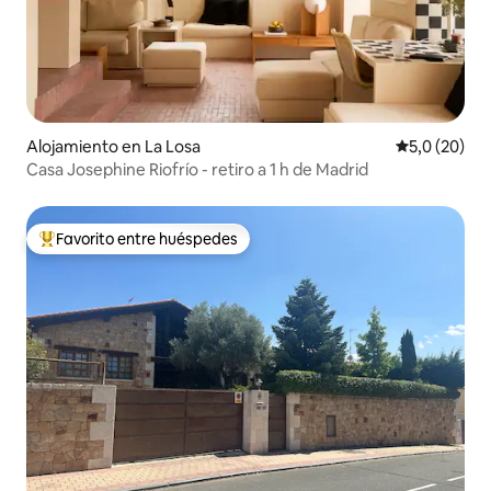
Alojamiento en La Losa
Calificación
5,0 (20)
Casa Josephine Riofrío - retiro a 1 h de Madrid
Favorito entre huéspedes
Favorito entre los huéspedes más destacados