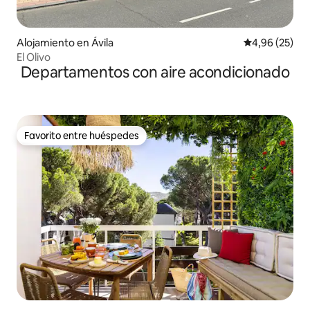
Alojamiento en Ávila
Calificación p
4,96 (25)
El Olivo
Departamentos con aire acondicionado
Favorito entre huéspedes
Favorito entre huéspedes