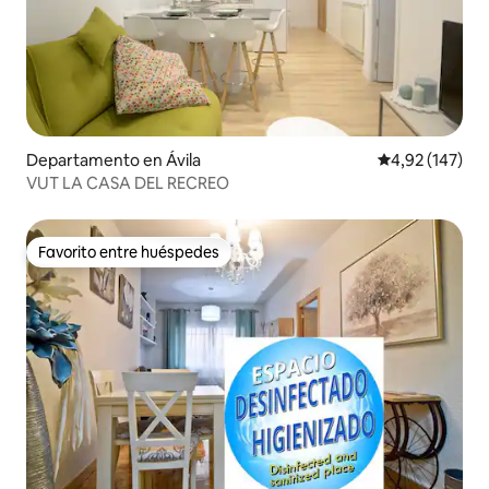
Departamento en Ávila
Calificación p
4,92 (147)
VUT LA CASA DEL RECREO
Favorito entre huéspedes
Favorito entre huéspedes