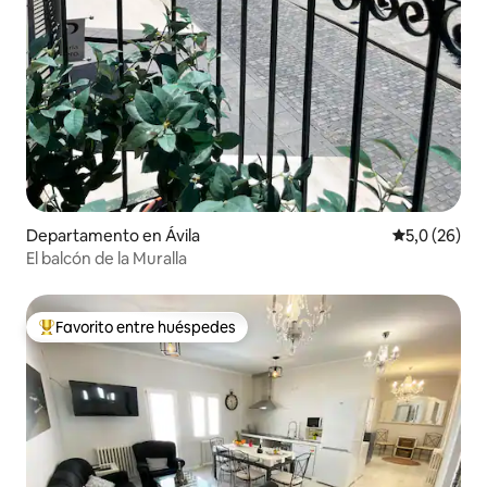
Departamento en Ávila
Calificación
5,0 (26)
El balcón de la Muralla
Favorito entre huéspedes
Favorito entre los huéspedes más destacados