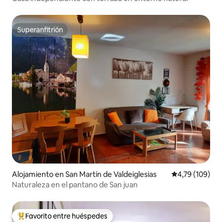
Superanfitrión
Superanfitrión
Alojamiento en San Martín de Valdeiglesias
Calificación p
4,79 (109)
Naturaleza en el pantano de San juan
Favorito entre huéspedes
Favorito entre los huéspedes más destacados