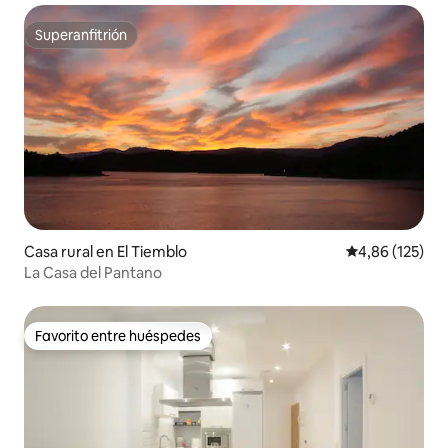
Superanfitrión
Superanfitrión
Casa rural en El Tiemblo
Calificación p
4,86 (125)
La Casa del Pantano
Favorito entre huéspedes
Favorito entre huéspedes