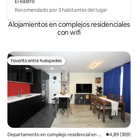
El Rastro
Recomendado por 3 habitantes del lugar
Alojamientos en complejos residenciales
con wifi
Favorito entre huéspedes
Favorito entre huéspedes
Departamento en complejo residencial en Se
Calificación pr
4,89 (359)