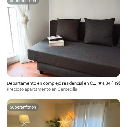
Superanfitrión
Superanfitrión
Departamento en complejo residencial en Ce
Calificación p
4,84 (119)
rcedilla
Precioso apartamento en Cercedilla
Superanfitrión
Superanfitrión