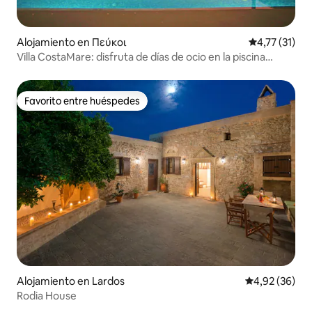
Alojamiento en Πεύκοι
Calificación 
4,77 (31)
Villa CostaMare: disfruta de días de ocio en la piscina
privada
Favorito entre huéspedes
Favorito entre huéspedes
Alojamiento en Lardos
Calificación p
4,92 (36)
Rodia House