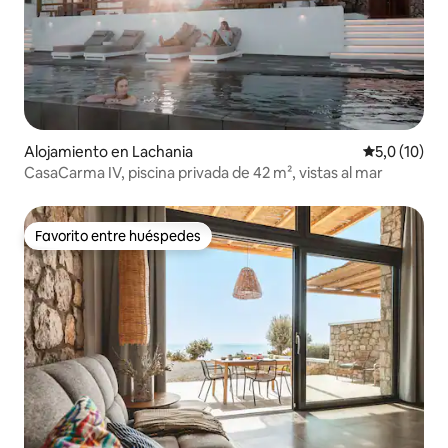
Alojamiento en Lachania
Calificación
5,0 (10)
CasaCarma IV, piscina privada de 42 m², vistas al mar
Favorito entre huéspedes
Favorito entre huéspedes