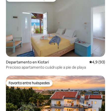
Favorito entre los huéspedes más destacados
Departamento en Kiotari
Calificación
4,9 (93)
Precioso apartamento cuádruple a pie de playa
Favorito entre huéspedes
Favorito entre huéspedes