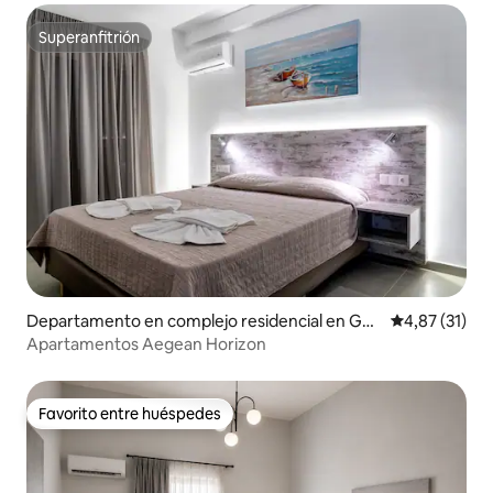
Superanfitrión
Superanfitrión
Departamento en complejo residencial en Gen
Calificación 
4,87 (31)
nadi
Apartamentos Aegean Horizon
Favorito entre huéspedes
Favorito entre huéspedes