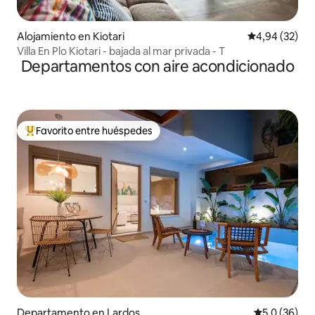
Alojamiento en Kiotari
Calificación p
4,94 (32)
Villa En Plo Kiotari - bajada al mar privada - T
Departamentos con aire acondicionado
Favorito entre huéspedes
Favorito entre los huéspedes más destacados
Departamento en Lardos
Calificación
5,0 (36)