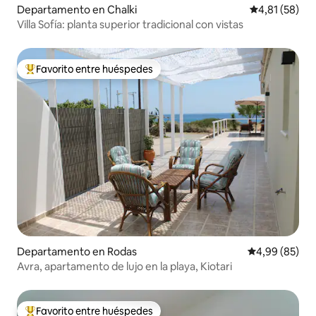
Departamento en Chalki
Calificación 
4,81 (58)
Villa Sofía: planta superior tradicional con vistas
Favorito entre huéspedes
Favorito entre los huéspedes más destacados
Departamento en Rodas
Calificación p
4,99 (85)
Avra, apartamento de lujo en la playa, Kiotari
Favorito entre huéspedes