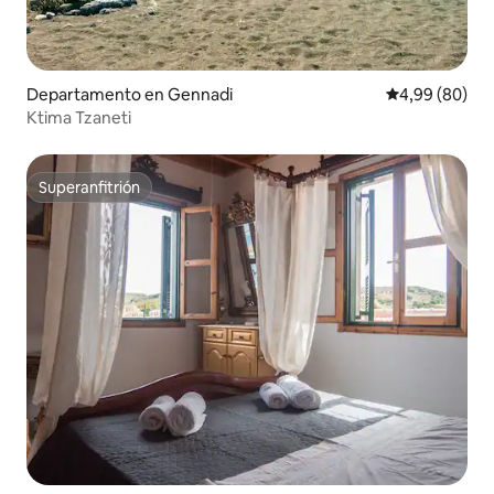
Departamento en Gennadi
Calificación p
4,99 (80)
Ktima Tzaneti
Superanfitrión
Superanfitrión