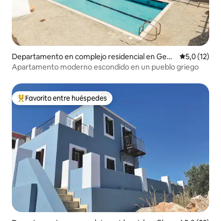
Departamento en complejo residencial en Genn
Calificación
5,0 (12)
adi
Apartamento moderno escondido en un pueblo griego
Favorito entre huéspedes
Favorito entre los huéspedes más destacados