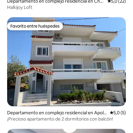
Departamento en complejo residencial en Chal
Calificación
5,0 (22)
ki
Halkijoy Loft
Favorito entre huéspedes
Favorito entre huéspedes
Departamento en complejo residencial en Apola
Calificació
5,0 (5)
kkia
¡Precioso apartamento de 2 dormitorios con balcón!