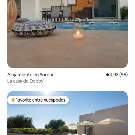
Alojamiento en Soroni
Calificación p
4,93 (96)
La casa de Debby
Favorito entre huéspedes
Favorito entre los huéspedes más destacados