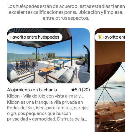
Los huéspedes están de acuerdo: estas estadías tienen
excelentes calificaciones por su ubicación y limpieza,
entre otros aspectos.
Favorito entre huéspedes
Favorito entre
Favorito entre huéspedes
Favorito entre l
Alojamiento en Lachania
Calificación promedio: 5,0 de 
5,0 (20)
Klidon - Villa de lujo con vista al mar y
piscina privada
Klidon es una tranquila villa privada en
Rodas del Sur, ideal para familias, parejas
o grupos pequeños que buscan
privacidad y comodidad. Disfruta de la
alberca privada, el comedor al aire libre,
la parrilla, los luminosos espacios de