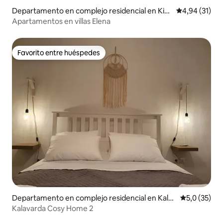
Departamento en complejo residencial en Kiot
Calificación 
4,94 (31)
ari
Apartamentos en villas Elena
Favorito entre huéspedes
Favorito entre huéspedes
Departamento en complejo residencial en Kalav
Calificación
5,0 (35)
arda
Kalavarda Cosy Home 2