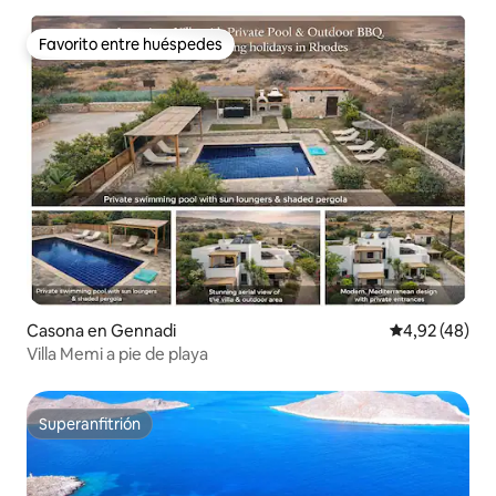
Favorito entre huéspedes
Favorito entre huéspedes
Casona en Gennadi
Calificación 
4,92 (48)
Villa Memi a pie de playa
Superanfitrión
Superanfitrión