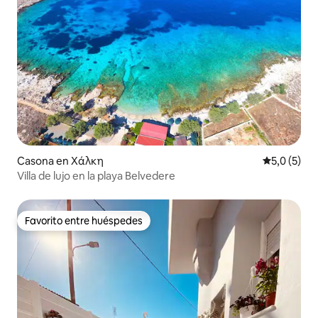
Casona en Χάλκη
Calificació
5,0 (5)
Villa de lujo en la playa Belvedere
Favorito entre huéspedes
Favorito entre huéspedes