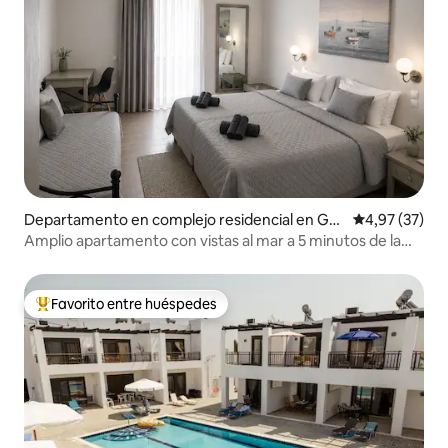
Departamento en complejo residencial en Ge
Calificación 
4,97 (37)
nnadi
Amplio apartamento con vistas al mar a 5 minutos de la
playa
Favorito entre huéspedes
Favorito entre los huéspedes más destacados