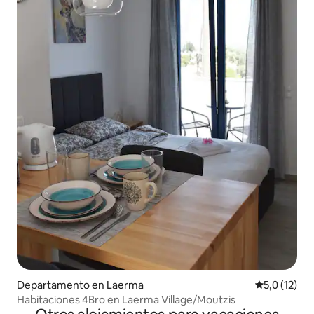
Departamento en Laerma
Calificación
5,0 (12)
Habitaciones 4Bro en Laerma Village/Moutzis