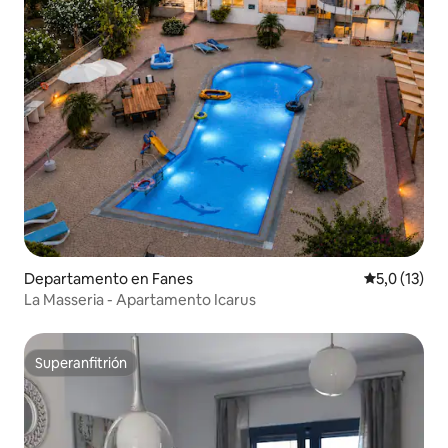
Departamento en Fanes
Calificación
5,0 (13)
La Masseria - Apartamento Icarus
Superanfitrión
Superanfitrión