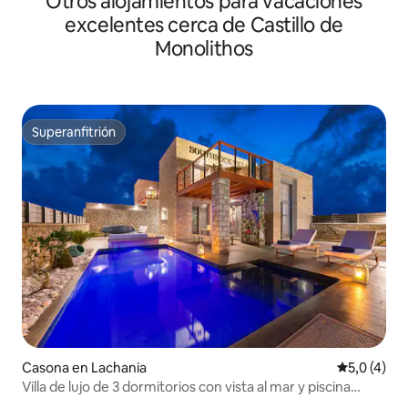
Otros alojamientos para vacaciones
excelentes cerca de Castillo de
Monolithos
Superanfitrión
Superanfitrión
Casona en Lachania
Calificació
5,0 (4)
Villa de lujo de 3 dormitorios con vista al mar y piscina
privada V.2