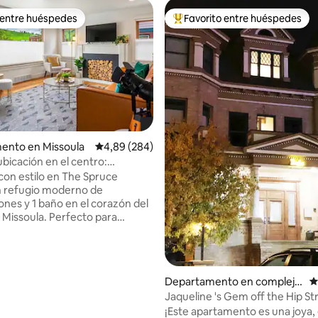
 entre huéspedes
Favorito entre huéspedes
 entre huéspedes
Favorito entre los huéspedes 
ento en Missoula
Calificación promedio: 4,89 de 5. 284 evaluac
4,89 (284)
4,92 de 5. 371 evaluaciones
ubicación en el centro:
ntoPrivadoPatioVallado
limpio y luminoso
on estilo en The Spruce
n refugio moderno de
ones y 1 baño en el corazón del
la. Perfecto para
amigos o familias pequeñas, este
cuidadosamente diseñado
omodidad y funcionalidad con
io y elegante. Disfruta de
Departamento en complejo
C
a totalmente equipada, un
residencial en Missoula
Jaqueline 's Gem off the Hip Str
vado, pisos de madera, Wi-Fi
Bab' s
¡Este apartamento es una joya, 
ire acondicionado central. Ya