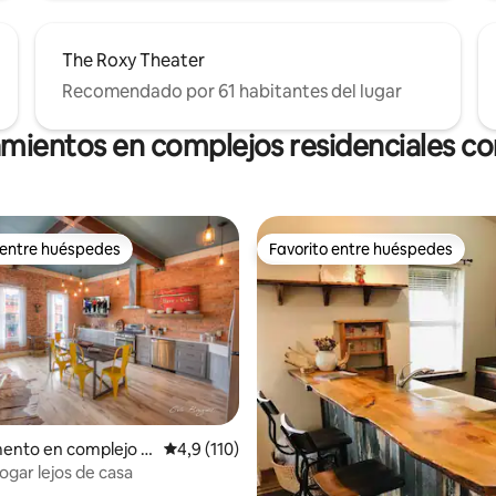
The Roxy Theater
Recomendado por 61 habitantes del lugar
amientos en complejos residenciales con
 entre huéspedes
Favorito entre huéspedes
 entre huéspedes
Favorito entre huéspedes
4,87 de 5. 233 evaluaciones
ento en complejo r
Calificación promedio: 4,9 de 5. 110 evaluac
4,9 (110)
l en Missoula
ogar lejos de casa