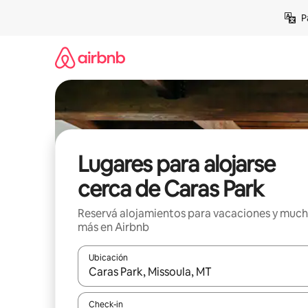
Ir
P
al
contenido
Lugares para alojarse
cerca de Caras Park
Reservá alojamientos para vacaciones y muc
más en Airbnb
Ubicación
Cuando los resultados estén disponibles, navegá c
Check-in