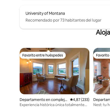
University of Montana
Recomendado por 73 habitantes del lugar
Aloj
Favorito entre huéspedes
Favorito
Favorito entre huéspedes
Favorito
Departamento en complejo
Calificación promedio: 
4,87 (233)
Departam
residencial en Missoula
esidencia
Experiencia histórica única totalmente
Nest: tu h
remodelada