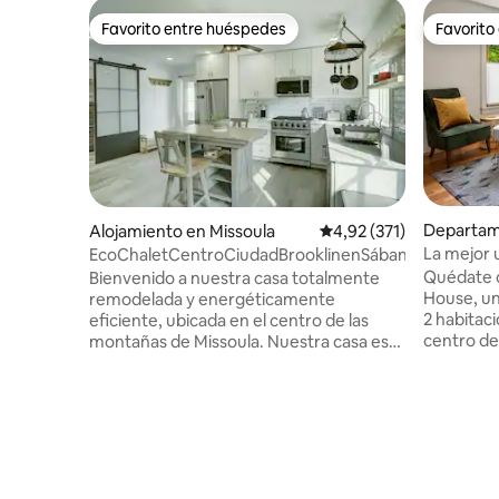
Favorito entre huéspedes
Favorito
Favorito entre huéspedes
Favorito
Departam
Alojamiento en Missoula
Calificación promedio: 
4,92 (371)
La mejor 
EcoChaletCentroCiudadBrooklinenSábanasAparcamie
bungalow 
Quédate c
Bienvenido a nuestra casa totalmente
House, u
remodelada y energéticamente
2 habitaci
eficiente, ubicada en el centro de las
centro de Missou
montañas de Missoula. Nuestra casa está
parejas, 
a 10 minutos en bicicleta del centro de la
espacio 
ciudad o a 12 dólares en Lyft. Esperamos
combina c
que disfrutes de nuestro concepto
un estilo sobr
abierto de un dormitorio y un baño. Las
una cocin
comodidades incluyen una cocina
baño reno
totalmente equipada, un baño grande
rápido y a
con bañera y artículos de tocador