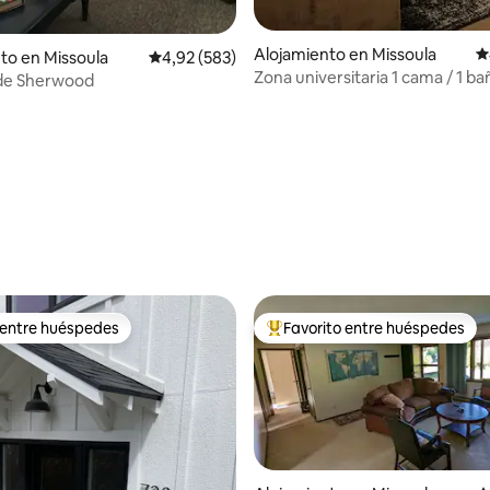
4,94 de 5. 248 evaluaciones
Alojamiento en Missoula
C
to en Missoula
Calificación promedio: 4,92 de 5. 583 evaluac
4,92 (583)
Zona universitaria 1 cama / 1 ba
 de Sherwood
entrada privada
 entre huéspedes
Favorito entre huéspedes
 entre huéspedes
Favorito entre los huéspedes 