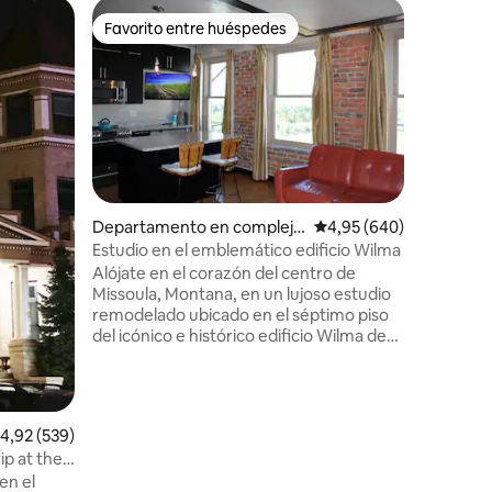
Alojamie
Favorito entre huéspedes
Favor
más destacados
Favorito entre huéspedes
Favorit
* * *Bun
El Missou
perfecta
alquiler 
Missoula.
centro de 
ha sido 
un diseñ
creando 
iones
Departamento en complejo
Calificación promedio: 
4,95 (640)
agradable
residencial en Missoula
Estudio en el emblemático edificio Wilma
acogedor
Alójate en el corazón del centro de
privada, 
Missoula, Montana, en un lujoso estudio
perfecto pa
remodelado ubicado en el séptimo piso
si viajas
del icónico e histórico edificio Wilma de
sentirás
100 años. Olvídate de las insípidas
encantad
habitaciones de hotel y ven de
vacaciones a un espacio encantador que
rezuma carácter. Vistas al río Clarkfork, al
alificación promedio: 4,92 de 5. 539 evaluaciones
4,92 (539)
nuevo Caras Park, al valle de Missoula y a
ip at the
las montañas circundantes. El estudio
en el
incluye una cama tamaño king