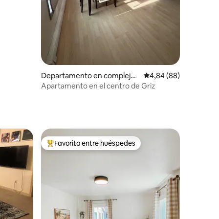
Departamento en complejo r
Calificación promedio:
4,84 (88)
esidencial en Missoula
Apartamento en el centro de Griz
Favorito entre huéspedes
más destacados
Favorito entre los huéspedes más destacados