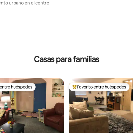
l en Missoula
to urbano en el centro
Casas para familias
 entre huéspedes
Favorito entre huéspedes
 entre huéspedes
Favorito entre los huéspedes 