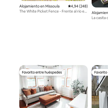
Alojamiento en Missoula
Calificación promedio: 
4,94 (248)
The White Picket Fence - Frente al río en
Alojamien
el centro
La casita
Favorito entre huéspedes
Favorito
Favorito entre huéspedes
Favorito