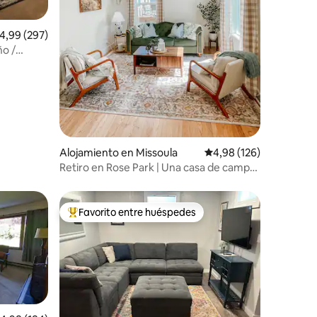
alificación promedio: 4,99 de 5. 297 evaluaciones
4,99 (297)
iones
ño /
Alojamiento en Missoula
Calificación promedio: 
4,98 (126)
Retiro en Rose Park | Una casa de campo
tranquila en Missoula
Favorito entre huéspedes
más destacados
Favorito entre los huéspedes más destacados