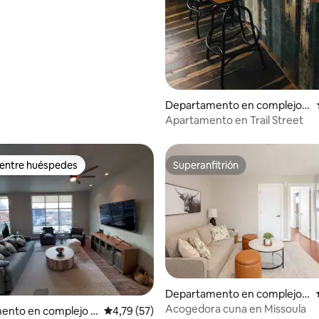
Departamento en complejo r
esidencial en Missoula
Apartamento en Trail Street
 entre huéspedes
Superanfitrión
 entre huéspedes
Superanfitrión
: 5,0 de 5. 30 evaluaciones
Departamento en complejo r
esidencial en Missoula
Acogedora cuna en Missoula
ento en complejo r
Calificación promedio: 4,79 de 5. 57 evaluac
4,79 (57)