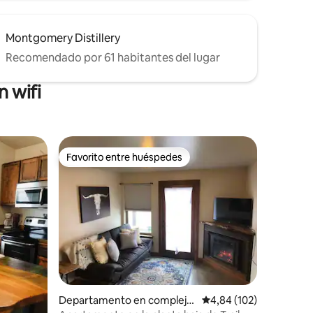
Montgomery Distillery
Recomendado por 61 habitantes del lugar
 wifi
Favorito entre huéspedes
Favorito entre huéspedes
iones
Departamento en complejo
Calificación promedio: 
4,84 (102)