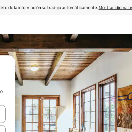
arte de la información se tradujo automáticamente. 
Mostrar idioma or
ho
on las teclas de flecha hacia arriba y hacia abajo o explorá deslizando