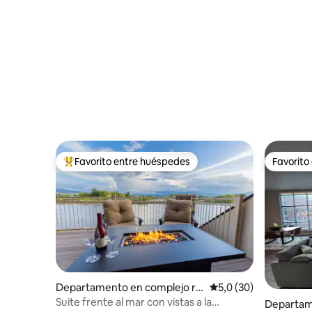
Favorito entre huéspedes
Favorito
Favorito entre los huéspedes más destacados
Favorito
Departamento en complejo re
Calificación promedio
5,0 (30)
sidencial en Missoula
Suite frente al mar con vistas a la
Departam