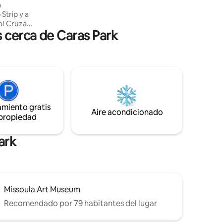
a
personalizada. Quédate a comer en la
 Strip y a
cocina totalmente equipada con
uza
encimeras de granito y
s cerca de Caras Park
un
electrodomésticos de acero inoxidable.
gue los
isfrutar
lado de la
a una
de
gocios
amiento gratis
cto para
Aire acondicionado
 propiedad
tar en el
ark
Missoula Art Museum
Recomendado por 79 habitantes del lugar