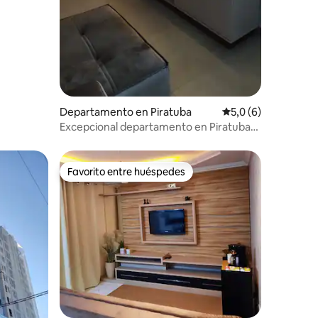
iones
Departamento en Piratuba
Calificación promed
5,0 (6)
Excepcional departamento en Piratuba
"La mejor ubicación"
Favorito entre huéspedes
más destacados
Favorito entre huéspedes