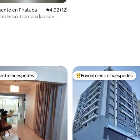
: 4,9 de 5. 71 evaluaciones
ento en Piratuba
Calificación promedio: 4,92 de 5. 12 evaluac
4,92 (12)
o Tedesco. Comodidad con
 entre huéspedes
Favorito entre huéspedes
 entre huéspedes
Favorito entre los huéspedes 