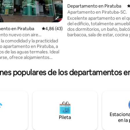
Departamento en Piratuba
C
Apartamento en Piratuba-SC.
Excelente apartamento en el qu
del edificio, totalmente amueb
ento en Piratuba
Calificación promedio: 4,86 de 5. 43 evaluac
4,86 (43)
dos dormitorios, un baño, balc
barbacoa, sala de estar, cocina 
nto nuevo con aire
 4,99 de 5. 82 evaluaciones
de estacionamiento. El edificio
nado, excelente ubicación en la
la comodidad y la practicidad
con ascensor. Excelente ubicaci
o apartamento en Piratuba, a
avenida principal de Piratuba-S
s de las aguas termales. Ideal
distancia aproximada de 1000 
arse, ofrece alojamientos
Parque de Águas Termales (de 1
con habitaciones con aire
minutos a pie). Cerca de restau
ado, wifi gratuito y
nes populares de los departamentos e
cafeterías, supermercados, far
miento privado para tu
panaderías, entre otros. Vista a
linera y
Peixe y Banco Sicredi en la plant
mascotas al lado del edificio;
edificio.
squina; Servicio opcional
r de toallas y sábanas por un
cional (ponte en contacto con
para obtener más información).
ahora y vive una experiencia
Estacion
Pileta
Piratuba!
en la