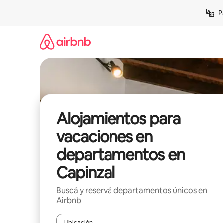
Ir
P
al
contenido
Alojamientos para
vacaciones en
departamentos en
Capinzal
Buscá y reservá departamentos únicos en
Airbnb
Ubicación