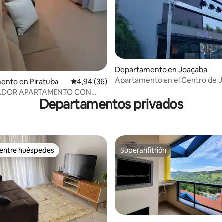
Departamento en Joaçaba
Apartamento en el Centro de J
 4,95 de 5. 20 evaluaciones
ento en Piratuba
Calificación promedio: 4,94 de 5. 36 evaluac
4,94 (36)
Edificio Flow
DOR APARTAMENTO CON
Departamentos privados
TERIOR CUBIERTA
 entre huéspedes
Superanfitrión
 entre huéspedes
Superanfitrión