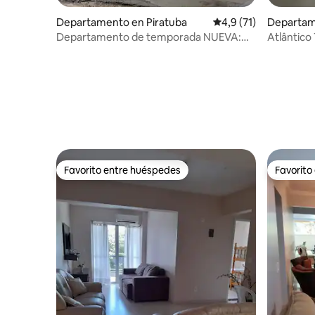
Departamento en Piratuba
Calificación promedio
4,9 (71)
Departam
Departamento de temporada NUEVA:
Atlântic
junto a las aguas termales
calidad.
Favorito entre huéspedes
Favorito
Favorito entre huéspedes
Favorito