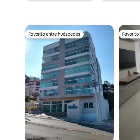
seguro con cámaras de vigilancia las
24 horas.
Favorito entre huéspedes
Favorito
Favorito entre huéspedes
Favorito