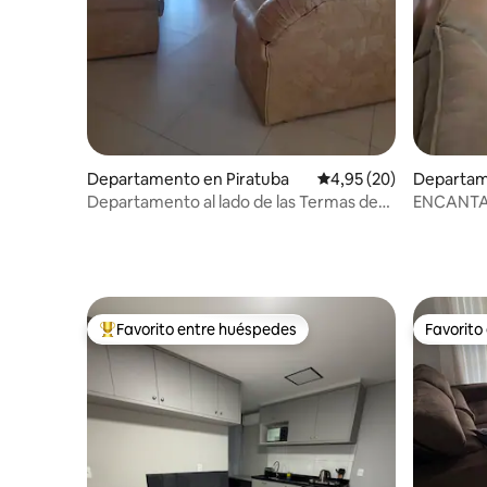
Departamento en Piratuba
Calificación promedio:
4,95 (20)
Departam
Departamento al lado de las Termas de
ENCANTA
Piratuba
ZONA EX
Favorito entre huéspedes
Favorito
Favorito entre los huéspedes más destacados
Favorito