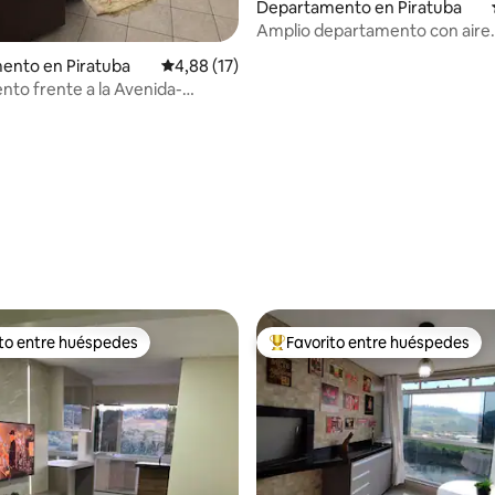
Departamento en Piratuba
Amplio departamento con aire
acondicionado y vista térmica
ento en Piratuba
Calificación promedio: 4,88 de 5. 17 evaluac
4,88 (17)
to frente a la Avenida-
SC
: 5,0 de 5. 17 evaluaciones
ito entre huéspedes
Favorito entre huéspedes
 entre los huéspedes más destacados
Favorito entre los huéspedes 