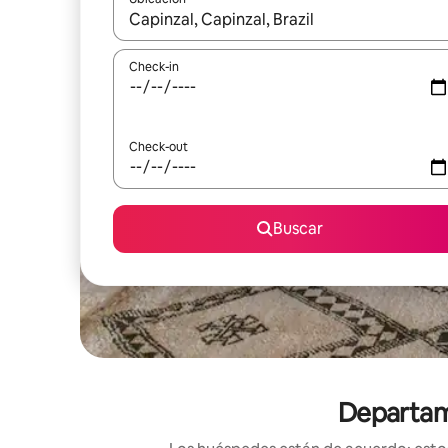
Cuando los resultados estén disponibles, navegá c
Check-in
Check-out
Buscar
Departame