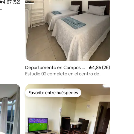
Calificación promedio: 4,67 de 5. 52 evaluaciones
4,67 (52)
iones
Departamento en Campos N
Calificación promedio:
4,85 (26)
ovos
Estudio 02 completo en el centro de
Campos Novos
Favorito entre huéspedes
más destacados
Favorito entre huéspedes