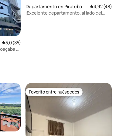
Departamento en Piratuba
Calificación promedio:
4,92 (48)
¡Excelente departamento, al lado del
centro de eventos!
Calificación promedio: 5,0 de 5. 35 evaluaciones
5,0 (35)
oaçaba -
iones
Favorito entre huéspedes
Favorito entre huéspedes