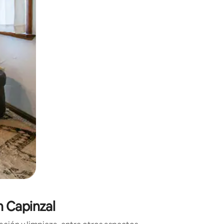
 el dedo.
n Capinzal