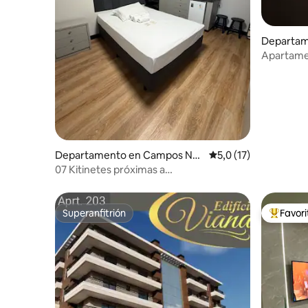
Departam
Apartamen
Piratuba-
Departamento en Campos No
Calificación promedio
5,0 (17)
vos
07 Kitinetes próximas a
Unoesc/Copercampos
Superanfitrión
Favor
Superanfitrión
Favorito