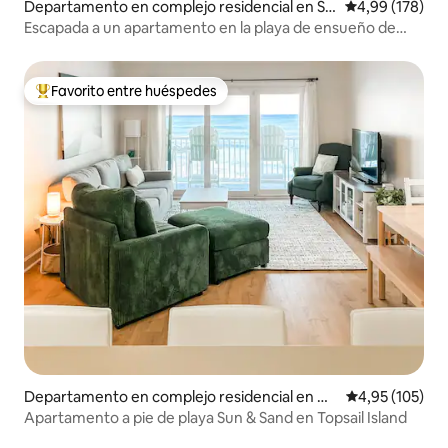
Departamento en complejo residencial en Sal
Calificación pr
4,99 (178)
ter Path
Escapada a un apartamento en la playa de ensueño de
Diane
Favorito entre huéspedes
Favorito entre los huéspedes más destacados
Departamento en complejo residencial en No
Calificación p
4,95 (105)
rth Topsail Beach
Apartamento a pie de playa Sun & Sand en Topsail Island