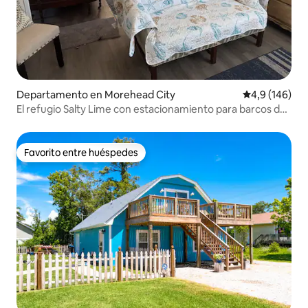
Departamento en Morehead City
Calificación 
4,9 (146)
El refugio Salty Lime con estacionamiento para barcos de
23 pies
Favorito entre huéspedes
Favorito entre huéspedes