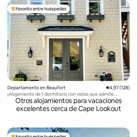
Favorito entre huéspedes
Favorito entre los huéspedes más destacados
Departamento en Beaufort
Calificación p
4,97 (128)
¡Alojamiento de 1 dormitorio con vistas que admite
Otros alojamientos para vacaciones
mascotas!
excelentes cerca de Cape Lookout
Favorito entre huéspedes