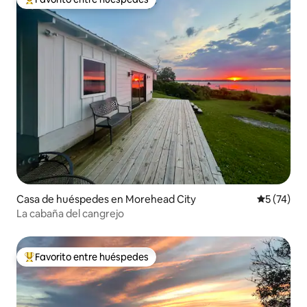
Favorito entre los huéspedes más destacados
Casa de huéspedes en Morehead City
Calificaci
5 (74)
La cabaña del cangrejo
Favorito entre huéspedes
Favorito entre los huéspedes más destacados