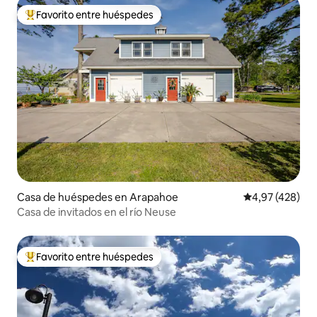
Favorito entre huéspedes
Favorito entre los huéspedes más destacados
Casa de huéspedes en Arapahoe
Calificación pr
4,97 (428)
Casa de invitados en el río Neuse
Favorito entre huéspedes
Favorito entre los huéspedes más destacados