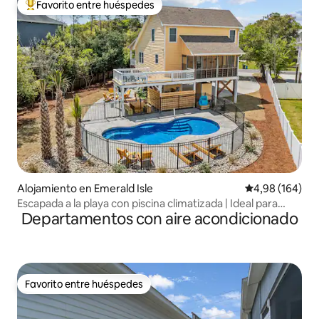
Favorito entre huéspedes
Favorito entre los huéspedes más destacados
Alojamiento en Emerald Isle
Calificación pr
4,98 (164)
Escapada a la playa con piscina climatizada | Ideal para
Departamentos con aire acondicionado
familias
Favorito entre huéspedes
Favorito entre huéspedes