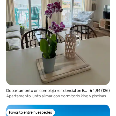
Departamento en complejo residencial en E
Calificación pr
4,94 (126)
merald Isle
Apartamento junto al mar con dormitorio king y piscinas
privadas.
Favorito entre huéspedes
Favorito entre huéspedes