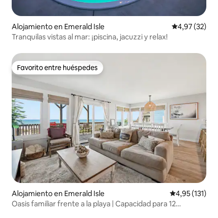
Alojamiento en Emerald Isle
Calificación 
4,97 (32)
Tranquilas vistas al mar: ¡piscina, jacuzzi y relax!
Favorito entre huéspedes
Favorito entre huéspedes
Alojamiento en Emerald Isle
Calificación p
4,95 (131)
Oasis familiar frente a la playa | Capacidad para 12
personas - Casa de gallinas