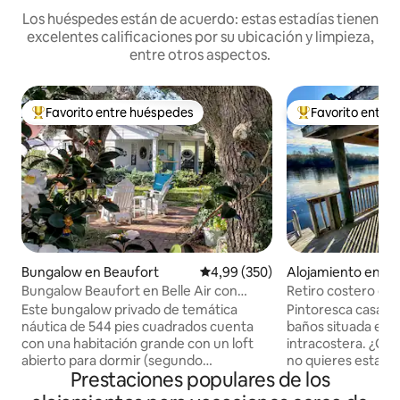
Los huéspedes están de acuerdo: estas estadías tienen
excelentes calificaciones por su ubicación y limpieza,
entre otros aspectos.
Favorito entre huéspedes
Favorito entre
Favorito entre los huéspedes más destacados
Favorito entre l
Bungalow en Beaufort
Calificación promedio: 4,99 de 5
4,99 (350)
Alojamiento en N
Bungalow Beaufort en Belle Air con
Retiro costero en
temática náutica
Este bungalow privado de temática
Pintoresca casa de
náutica de 544 pies cuadrados cuenta
baños situada en la 
con una habitación grande con un loft
intracostera. ¿Quie
abierto para dormir (segundo
no quieres estar e
Prestaciones populares de los
dormitorio) con vistas a la planta
Estamos lo sufici
principal. La planta baja está amueblada
lo suficientemente