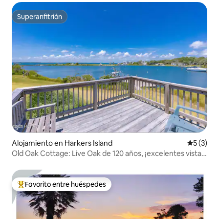
Superanfitrión
Superanfitrión
Alojamiento en Harkers Island
Calificac
5 (3)
Old Oak Cottage: Live Oak de 120 años, ¡excelentes vistas
al agua!
Favorito entre huéspedes
Favorito entre los huéspedes más destacados