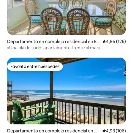
Departamento en complejo residencial en E
Calificación pr
4,86 (126)
merald Isle
«Una ola de todo: apartamento frente al mar»
Favorito entre huéspedes
Favorito entre huéspedes
Departamento en complejo residencial en No
Calificación pr
4,93 (106)