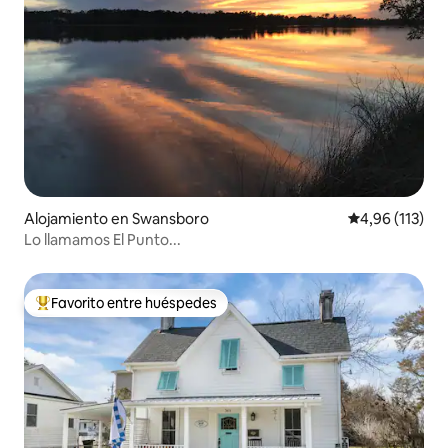
Alojamiento en Swansboro
Calificación p
4,96 (113)
Lo llamamos El Punto...
Favorito entre huéspedes
Favorito entre los huéspedes más destacados