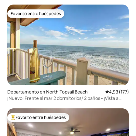
Favorito entre huéspedes
Favorito entre huéspedes
Departamento en North Topsail Beach
Calificación p
4,93 (177)
¡Nuevo! Frente al mar 2 dormitorios/ 2 baños - ¡Vista al
ático!
Favorito entre huéspedes
Favorito entre los huéspedes más destacados