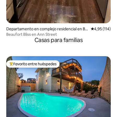
Departamento en complejo residencial en Be
Calificación p
4,95 (114)
aufort
Beaufort Bliss en Ann Street
Casas para familias
Favorito entre huéspedes
Favorito entre los huéspedes más destacados