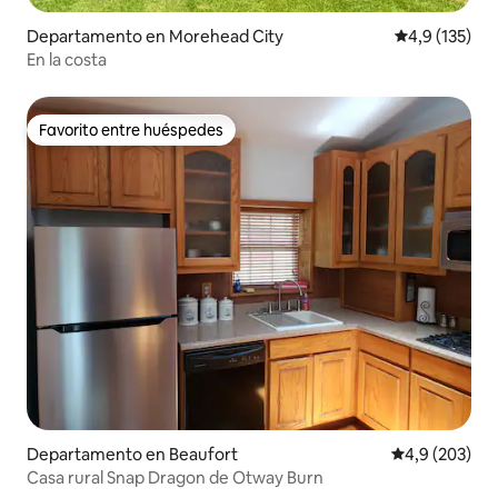
Departamento en Morehead City
Calificación 
4,9 (135)
En la costa
Favorito entre huéspedes
Favorito entre huéspedes
Departamento en Beaufort
Calificación p
4,9 (203)
Casa rural Snap Dragon de Otway Burn