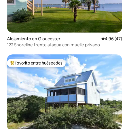
Alojamiento en Gloucester
Calificación 
4,96 (47)
122 Shoreline frente al agua con muelle privado
Favorito entre huéspedes
Favorito entre los huéspedes más destacados