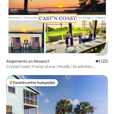
Alojamiento en Newport
Calificaci
5 (22)
Crystal Coast | Frente al mar | Muelle | Se admiten
mascotas
Favorito entre huéspedes
Favorito entre los huéspedes más destacados