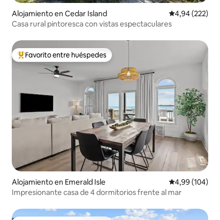
Alojamiento en Cedar Island
Calificación pr
4,94 (222)
Casa rural pintoresca con vistas espectaculares
Favorito entre huéspedes
Favorito entre los huéspedes más destacados
Alojamiento en Emerald Isle
Calificación pr
4,99 (104)
Impresionante casa de 4 dormitorios frente al mar