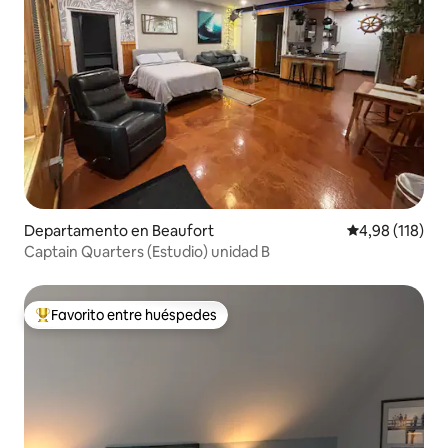
Departamento en Beaufort
Calificación p
4,98 (118)
Captain Quarters (Estudio) unidad B
Favorito entre huéspedes
Favorito entre los huéspedes más destacados