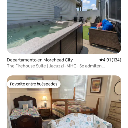
Departamento en Morehead City
Calificación p
4,91 (134)
The Firehouse Suite | Jacuzzi · MHC · Se admiten
mascotas
Favorito entre huéspedes
Favorito entre huéspedes