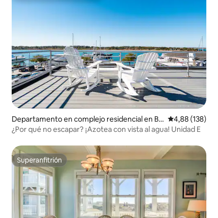
Departamento en complejo residencial en Be
Calificación pr
4,88 (138)
aufort
¿Por qué no escapar? ¡Azotea con vista al agua! Unidad E
Superanfitrión
Superanfitrión