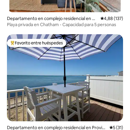
Departamento en complejo residencial en Ch
Calificación p
4,88 (137)
atham
Playa privada en Chatham - Capacidad para 5 personas
Favorito entre huéspedes
Favorito entre los huéspedes más destacados
Departamento en complejo residencial en Provinc
Calificaci
5 (31)