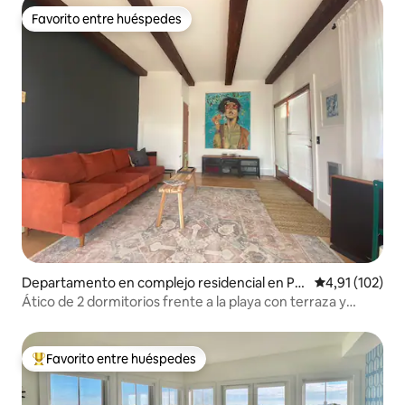
Favorito entre huéspedes
Favorito entre huéspedes
Departamento en complejo residencial en Pr
Calificación p
4,91 (102)
ovincetown
Ático de 2 dormitorios frente a la playa con terraza y
vistas de 360 grados
Favorito entre huéspedes
Favorito entre los huéspedes más destacados