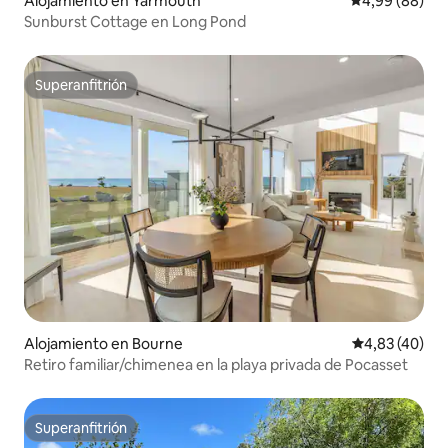
Alojamiento en Yarmouth
Calificación p
4,99 (88)
Sunburst Cottage en Long Pond
Superanfitrión
Superanfitrión
Alojamiento en Bourne
Calificación 
4,83 (40)
Retiro familiar/chimenea en la playa privada de Pocasset
Superanfitrión
Superanfitrión