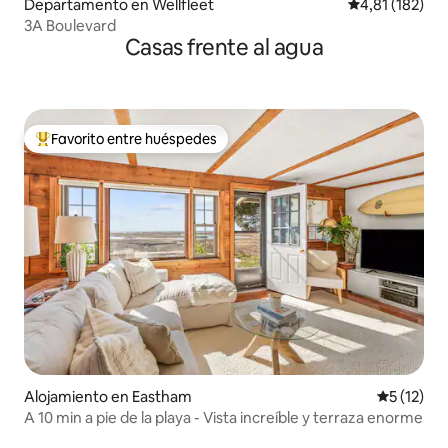
Departamento en Wellfleet
Calificación p
4,81 (182)
3A Boulevard
Casas frente al agua
Favorito entre huéspedes
Favorito entre los huéspedes más destacados
Alojamiento en Eastham
Calificaci
5 (12)
A 10 min a pie de la playa - Vista increíble y terraza enorme