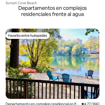
Sunset Cove Beach
Departamentos en complejos
residenciales frente al agua
Favorito entre huéspedes
Favorito entre huéspedes
Departamento en complejo residencial en Ply
Calificación p
4,77 (166)