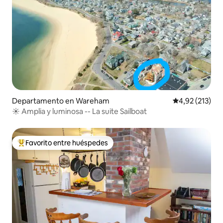
Departamento en Wareham
Calificación p
4,92 (213)
☀️ Amplia y luminosa -- La suite Sailboat
Favorito entre huéspedes
Favorito entre los huéspedes más destacados