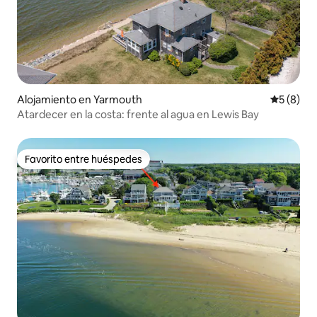
Alojamiento en Yarmouth
Calificac
5 (8)
Atardecer en la costa: frente al agua en Lewis Bay
Favorito entre huéspedes
Favorito entre huéspedes