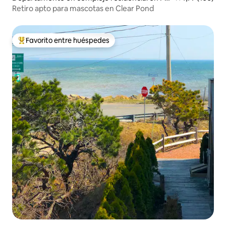
mouth
Retiro apto para mascotas en Clear Pond
Favorito entre huéspedes
Favorito entre los huéspedes más destacados