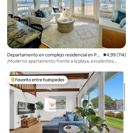
Departamento en complejo residencial en Pr
Calificación p
4,99 (114)
ovincetown
¡Moderno apartamento frente a la playa, excelentes
vistas y ubicación!
Favorito entre huéspedes
Favorito entre los huéspedes más destacados