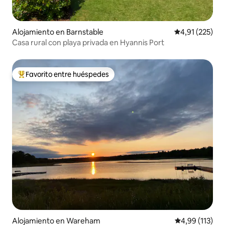
Alojamiento en Barnstable
Calificación p
4,91 (225)
Casa rural con playa privada en Hyannis Port
Favorito entre huéspedes
Favorito entre los huéspedes más destacados
Alojamiento en Wareham
Calificación p
4,99 (113)