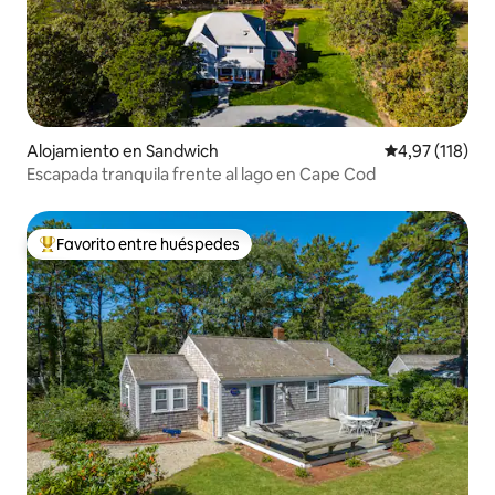
Alojamiento en Sandwich
Calificación p
4,97 (118)
Escapada tranquila frente al lago en Cape Cod
Favorito entre huéspedes
Favorito entre los huéspedes más destacados