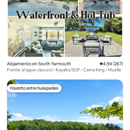
Alojamiento en South Yarmouth
Calificación pr
4,94 (267)
Frente al agua•Jacuzzi • Kayaks/SUP • Cama king • Muelle
Favorito entre huéspedes
Favorito entre huéspedes