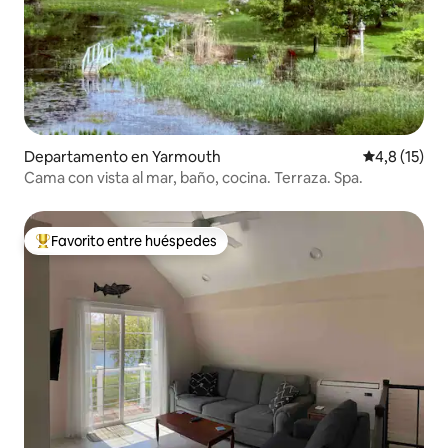
Departamento en Yarmouth
Calificación
4,8 (15)
Cama con vista al mar, baño, cocina. Terraza. Spa.
Favorito entre huéspedes
Favorito entre los huéspedes más destacados