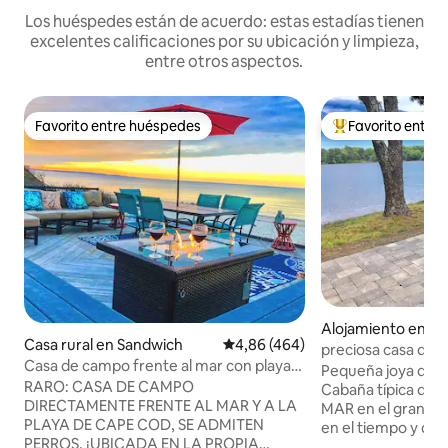
Los huéspedes están de acuerdo: estas estadías tienen
excelentes calificaciones por su ubicación y limpieza,
entre otros aspectos.
Favorito entre huéspedes
Favorito entre
Favorito entre huéspedes
Favorito entre l
Alojamiento en Y
Casa rural en Sandwich
Calificación promedio: 4,86 de 5
4,86 (464)
preciosa casa de 
Casa de campo frente al mar con playa
con 4 kayaks y 2 t
Pequeña joya de 5
privada ~ Lil Sea Sass
RARO: CASA DE CAMPO
Cabaña típica de
DIRECTAMENTE FRENTE AL MAR Y A LA
MAR en el gran S
PLAYA DE CAPE COD, SE ADMITEN
en el tiempo y dis
PERROS, ¡UBICADA EN LA PROPIA
Cod en tu propio