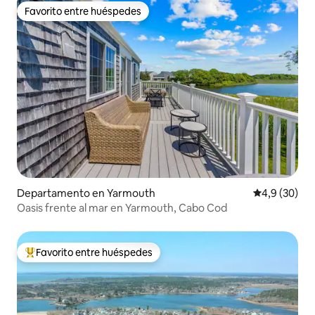
Favorito entre huéspedes
Favorito entre huéspedes
Departamento en Yarmouth
Calificación
4,9 (30)
Oasis frente al mar en Yarmouth, Cabo Cod
Favorito entre huéspedes
Favorito entre los huéspedes más destacados