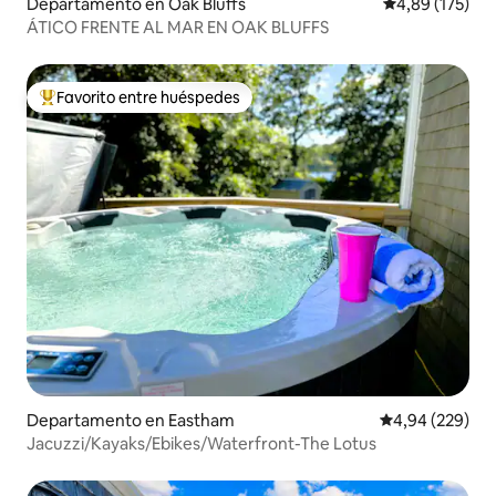
Departamento en Oak Bluffs
Calificación p
4,89 (175)
ÁTICO FRENTE AL MAR EN OAK BLUFFS
Favorito entre huéspedes
Favorito entre los huéspedes más destacados
Departamento en Eastham
Calificación pr
4,94 (229)
Jacuzzi/Kayaks/Ebikes/Waterfront-The Lotus