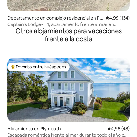
Departamento en complejo residencial en Ply
Calificación pr
4,99 (134)
mouth
Captain's Lodge- #1, apartamento frente al mar en
Otros alojamientos para vacaciones
Plymouth
frente a la costa
Favorito entre huéspedes
Favorito entre los huéspedes más destacados
Alojamiento en Plymouth
Calificación p
4,98 (48)
Escapada romántica frente al mar durante todo el año con