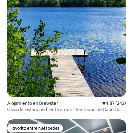
Alojamiento en Brewster
Calificación pr
4,87 (242)
Casa del estanque frente al mar - Santuario de Cabo Cod
de 3 acres
Favorito entre huéspedes
Favorito entre huéspedes