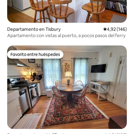
Departamento en Tisbury
Calificación pr
4,92 (146)
Apartamento con vistas al puerto, a pocos pasos del ferry
Favorito entre huéspedes
Favorito entre huéspedes