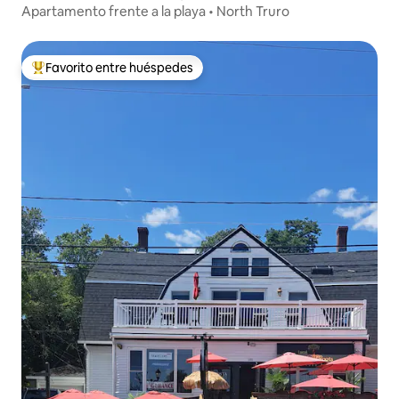
etown
Apartamento frente a la playa • North Truro
Favorito entre huéspedes
Favorito entre los huéspedes más destacados