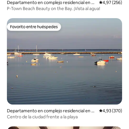
Departamento en complejo residencial en Pr
Calificación pr
4,97 (256)
ovincetown
P-Town Beach Beauty on the Bay. ¡Vista al agua!
Favorito entre huéspedes
Favorito entre huéspedes
Departamento en complejo residencial en Pr
Calificación pr
4,93 (370)
ovincetown
Centro de la ciudad frente a la playa