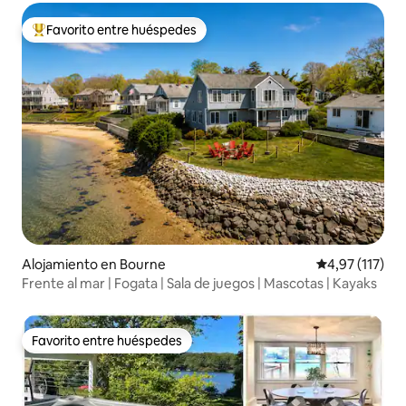
Favorito entre huéspedes
Favorito entre los huéspedes más destacados
Alojamiento en Bourne
Calificación p
4,97 (117)
Frente al mar | Fogata | Sala de juegos | Mascotas | Kayaks
Favorito entre huéspedes
Favorito entre huéspedes