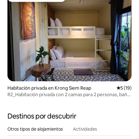
Favorito entre huéspedes
Habitación privada en Krong Siem Reap
Calificaci
5 (19)
R2_Habitación privada con 2 camas para 2 personas, baño
anexo
Destinos por descubrir
Otros tipos de alojamientos
Actividades