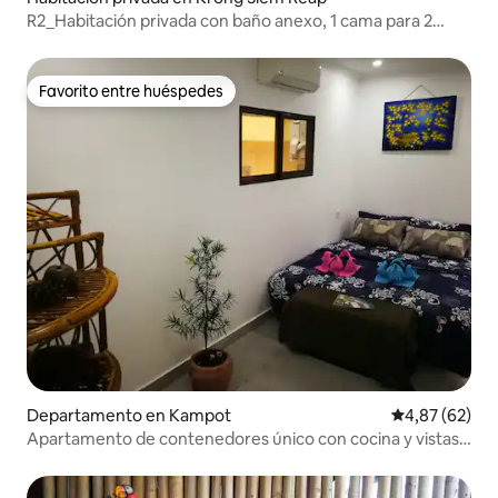
R2_Habitación privada con baño anexo, 1 cama para 2
personas
Favorito entre huéspedes
Favorito entre huéspedes
Departamento en Kampot
Calificación p
4,87 (62)
Apartamento de contenedores único con cocina y vistas
#1