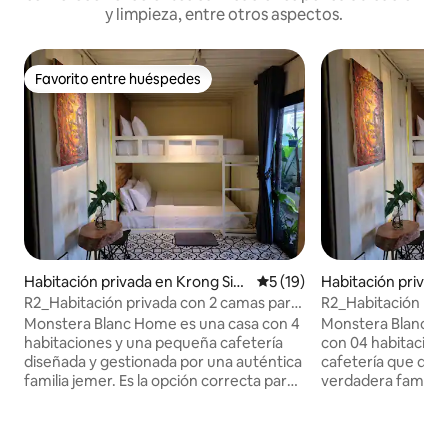
y limpieza, entre otros aspectos.
Favorito entre huéspedes
Favorito entre huéspedes
Habitación privada en Krong Sie
Calificación promedio: 5 de 
5 (19)
Habitación privad
m Reap
R2_Habitación privada con 2 camas para
R2_Habitación pri
2 personas, baño anexo
cama para 2 pers
Monstera Blanc Home es una casa con 4
Monstera Blanc H
habitaciones y una pequeña cafetería
con 04 habitacion
diseñada y gestionada por una auténtica
cafetería que dis
familia jemer. Es la opción correcta para
verdadera familia 
una familia con niños pequeños, parejas,
correcta para una 
grupos de estudiantes o grupos de
pequeños, parejas
amigos viajeros que buscan un
estudiantes o gru