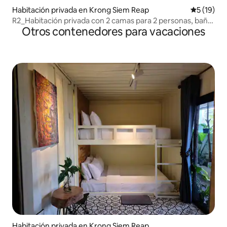
Habitación privada en Krong Siem Reap
Calificaci
5 (19)
R2_Habitación privada con 2 camas para 2 personas, baño
Otros contenedores para vacaciones
anexo
Habitación privada en Krong Siem Reap