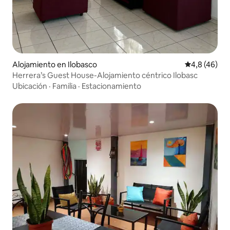
Alojamiento en Ilobasco
Calificación
4,8 (46)
Herrera’s Guest House-Alojamiento céntrico Ilobasc
Ubicación
·
Familia
·
Estacionamiento