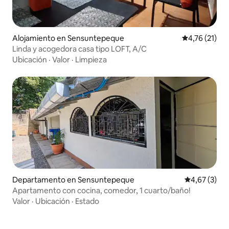
Alojamiento en Sensuntepeque
Calificación 
4,76 (21)
Linda y acogedora casa tipo LOFT, A/C
Ubicación
·
Valor
·
Limpieza
Departamento en Sensuntepeque
Calificación
4,67 (3)
Apartamento con cocina, comedor, 1 cuarto/baño!
Valor
·
Ubicación
·
Estado