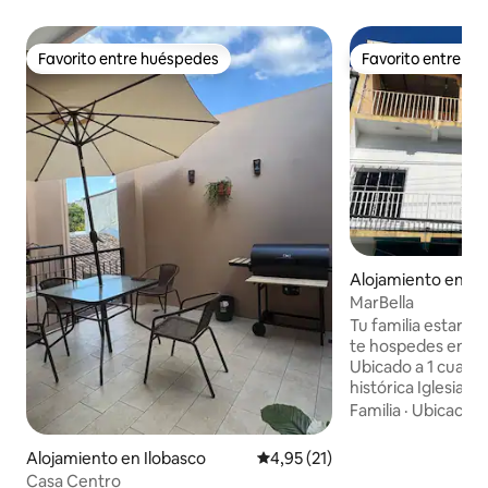
Favorito entre huéspedes
Favorito entre h
Favorito entre huéspedes
Favorito entre h
Alojamiento en Il
MarBella
Tu familia estará 
te hospedes en est
Ubicado a 1 cuadra
histórica Iglesia S
como Pollo Campe
Familia
·
Ubicación
artesanales, múltip
un supermercado 
Alojamiento en Ilobasco
Calificación promedio: 4,95 de 
4,95 (21)
También podrás ex
Casa Centro