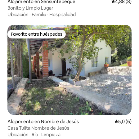
Alojamiento en Sensuntepeque
Calificación
4,88 (8)
Bonito y Limpio Lugar
Ubicación
·
Familia
·
Hospitalidad
Favorito entre huéspedes
Favorito entre huéspedes
Alojamiento en Nombre de Jesús
Calificació
5,0 (6)
Casa Tulita Nombre de Jesús
Ubicación
·
Río
·
Limpieza