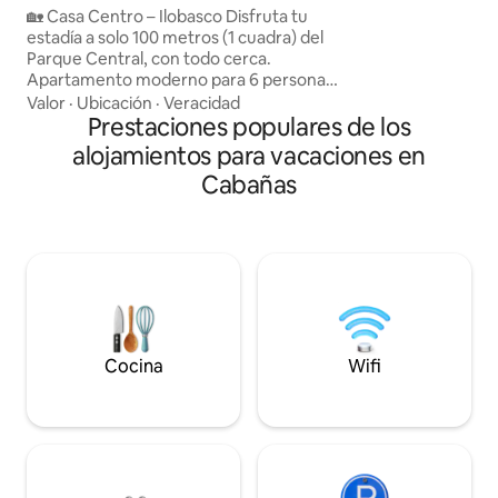
vendedores ambula
🏡 Casa Centro – Ilobasco Disfruta tu
Mercado” con una 
estadía a solo 100 metros (1 cuadra) del
y productos para 
Parque Central, con todo cerca.
tendrás el placer d
Apartamento moderno para 6 personas
ver a los lugareño
con 3 habitaciones con A/C (una con 2
Valor
·
Ubicación
·
Veracidad
calle.
camas), 2 balcones (en cada habitación),
Prestaciones populares de los
sala con Netflix y WiFi, cocina totalmente
alojamientos para vacaciones en
equipada y centro de lavado y secado.
Cabañas
Terraza privada con barbacoa ideal para
compartir. Agua caliente, cisterna y
parqueo privado. No mascotas. se
accede únicamente a través de gradas
anchas y con pasamanos es un segundo
piso
Cocina
Wifi