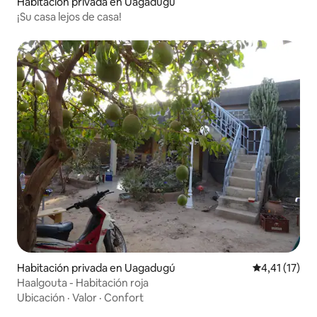
Habitación privada en Uagadugú
¡Su casa lejos de casa!
Habitación privada en Uagadugú
Calificación 
4,41 (17)
Haalgouta - Habitación roja
Ubicación
·
Valor
·
Confort