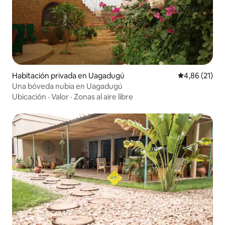
Habitación privada en Uagadugú
Calificación 
4,86 (21)
Una bóveda nubia en Uagadugú
Ubicación
·
Valor
·
Zonas al aire libre