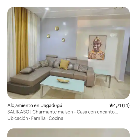
Alojamiento en Uagadugú
Calificación 
4,71 (14)
SALIKASO | Charmante maison - Casa con encanto
disponible
Ubicación
·
Familia
·
Cocina