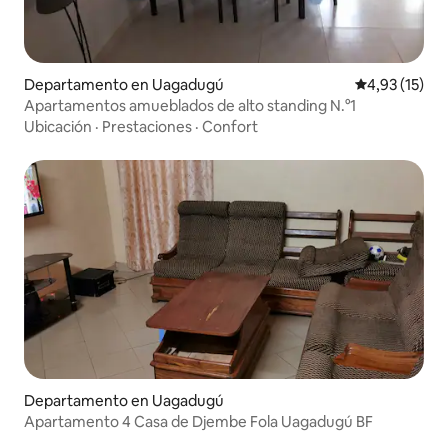
Departamento en Uagadugú
Calificación 
4,93 (15)
Apartamentos amueblados de alto standing N.°1
Ubicación
·
Prestaciones
·
Confort
Departamento en Uagadugú
Apartamento 4 Casa de Djembe Fola Uagadugú BF