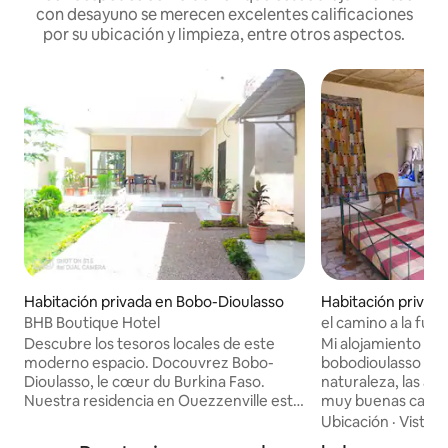
con desayuno se merecen excelentes calificaciones
por su ubicación y limpieza, entre otros aspectos.
Habitación privada en Bobo-Dioulasso
Habitación privad
BHB Boutique Hotel
el camino a la fue
Faso
Descubre los tesoros locales de este
Mi alojamiento está situado en
moderno espacio. Docouvrez Bobo-
bobodioulasso y b
Dioulasso, le cœur du Burkina Faso.
naturaleza, las act
Nuestra residencia en Ouezzenville está
muy buenas camina
cerca del bulevar Nelson Mandela y "Le
vida nocturna:mu
Ubicación
·
Vistas
Pylone". Apartamento Trio ofrece
bailando, el trans