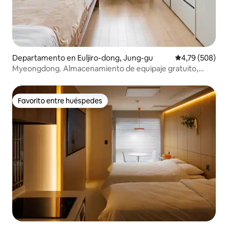
Departamento en Euljiro-dong, Jung-gu
Calificación pr
4,79 (508)
Myeongdong. Almacenamiento de equipaje gratuito,
opciones completas
Favorito entre huéspedes
Favorito entre huéspedes