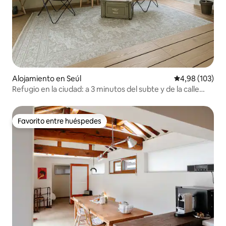
Alojamiento en Seúl
Calificación pr
4,98 (103)
Refugio en la ciudad: a 3 minutos del subte y de la calle
Park
Favorito entre huéspedes
Favorito entre huéspedes