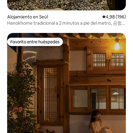
Alojamiento en Seúl
Calificación pr
4,98 (196)
Hanokhome tradicional a 2 minutos a pie del metro, 공항
버스 1분
Favorito entre huéspedes
Favorito entre huéspedes