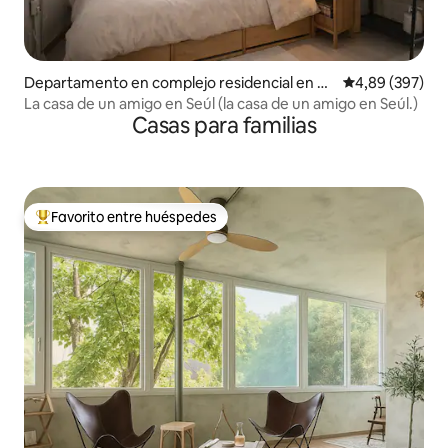
Departamento en complejo residencial en G
Calificación pr
4,89 (397)
angseo-gu
La casa de un amigo en Seúl (la casa de un amigo en Seúl.)
Casas para familias
Favorito entre huéspedes
Favorito entre los huéspedes más destacados