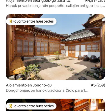
Alojamiento en Seongbuk-gu (distrito)
Calificación pr
4,99 (287)
Hanok privado con jardín pequeño, callejón antiguo local,
Parque Naksan [SpaceMODA]
Favorito entre huéspedes
Favorito entre los huéspedes más destacados
Alojamiento en Jongno-gu
Calificació
5 (259)
Dongchonjae, un hanok tradicional (Solo para 1
equipo/Desayuno gratis/Estacionamiento gratis)
Favorito entre huéspedes
Favorito entre los huéspedes más destacados