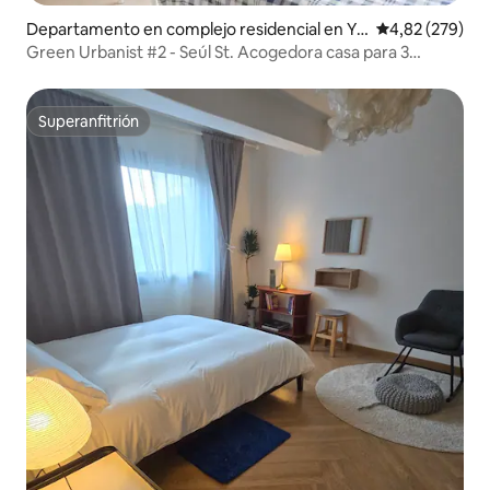
Departamento en complejo residencial en Yo
Calificación pr
4,82 (279)
ngsan-gu
Green Urbanist #2 - Seúl St. Acogedora casa para 3
personas
Superanfitrión
Superanfitrión