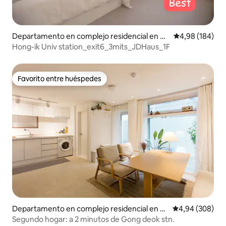
Departamento en complejo residencial en D
Calificación pr
4,98 (184)
onggyo-dong, Mapo-gu
Hong-ik Univ station_exit6_3mits_JDHaus_1F
Favorito entre huéspedes
Favorito entre huéspedes
Departamento en complejo residencial en D
Calificación pr
4,94 (308)
ohwa-dong, Mapo-gu
Segundo hogar: a 2 minutos de Gong deok stn.