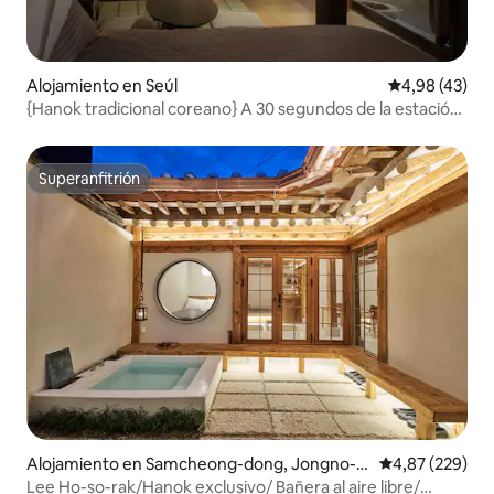
Alojamiento en Seúl
Calificación 
4,98 (43)
{Hanok tradicional coreano} A 30 segundos de la estación
Dongmyo-myeon / Hanok independiente de uso
exclusivo / DDP / Cheonggyecheon / Jongno / Hanok
seleccionado de excelente calidad / Máximo 5 personas /
Superanfitrión
Superanfitrión
Alojamiento en Samcheong-dong, Jongno-g
Calificación pr
4,87 (229)
u
Lee Ho-so-rak/Hanok exclusivo/ Bañera al aire libre/