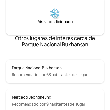
anuncios; se trataba de “hospitalidad”. El
después de hacer t
Palacio Gyeongbokgung, Seochon y
cansancio en el jac
Bukchon están cerca, y Se conecta a
taza de té calient
cualquier lugar de Seúl desde la parada
hanok.😊
de colectivo que está frente a la puerta.
Aire acondicionado
Si estuviste dudando, incluso esa duda
es bienvenida. En Buam-dong, tu propio
Seúl.
Otros lugares de interés cerca de
Parque Nacional Bukhansan
Parque Nacional Bukhansan
Recomendado por 68 habitantes del lugar
Mercado Jeongneung
Recomendado por 9 habitantes del lugar