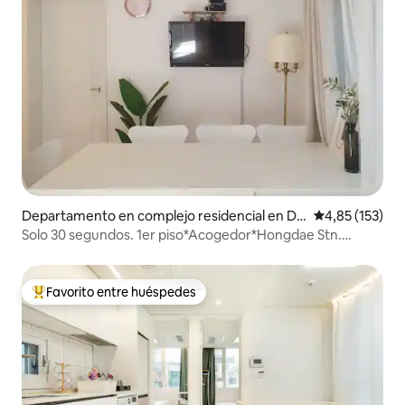
Departamento en complejo residencial en Do
Calificación p
4,85 (153)
nggyo-dong, Mapo-gu
Solo 30 segundos. 1er piso*Acogedor*Hongdae Stn.
3Room4Bed.
Favorito entre huéspedes
Favorito entre los huéspedes más destacados