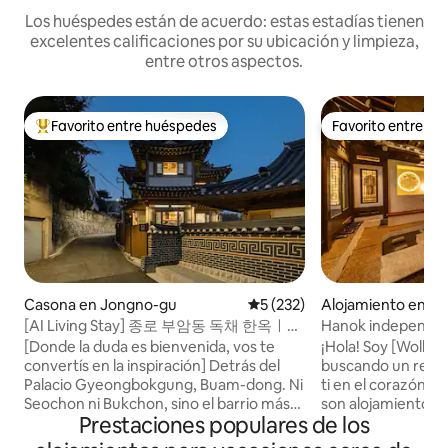
Los huéspedes están de acuerdo: estas estadías tienen
excelentes calificaciones por su ubicación y limpieza,
entre otros aspectos.
Favorito entre huéspedes
Favorito entre h
Favorito entre los huéspedes más destacados
Favorito entre h
Casona en Jongno-gu
Calificación promedio: 5 de 5
5 (232)
Alojamiento en Se
[AI Living Stay] 종로 부암동 독채 한옥ㅣ웰
Hanok independie
컴미스테익스하우스 감성 한옥스테이
tradición#Dong
[Donde la duda es bienvenida, vos te
¡Hola! Soy [Wolha, 
dong#Jongno#Pal
convertís en la inspiración] Detrás del
buscando un refugi
Gyeongbok#2 baño
Palacio Gyeongbokgung, Buam-dong. Ni
ti en el corazón de Seúl? Wol
interior#Jacuzzi g
Seochon ni Bukchon, sino el barrio más
son alojamientos 
Prestaciones populares de los
tranquilo de Seúl. Al final de ese callejón,
un equipo por día.
había una casa hanok privada. El lugar
alojamiento espec