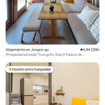
Alojamiento en Jongno-gu
Calificación pr
4,94 (206)
(Propiedad privada) Youngchu Stay # Palacio de
Gyeongbok, Seochon, Gwanghwamun
Favorito entre huéspedes
Favorito entre los huéspedes más destacados