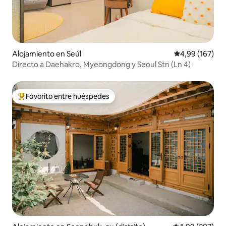
Alojamiento en Seúl
Calificación pr
4,99 (167)
Directo a Daehakro, Myeongdong y Seoul Stn (Ln 4)
Favorito entre huéspedes
Favorito entre los huéspedes más destacados