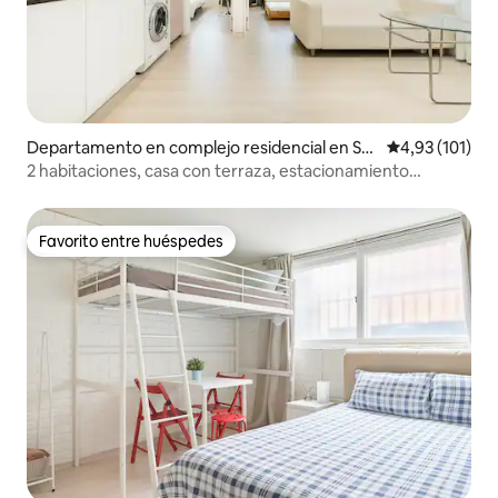
Departamento en complejo residencial en Se
Calificación p
4,93 (101)
ongbuk-gu (distrito)
2 habitaciones, casa con terraza, estacionamiento
gratuito, almacenamiento de equipaje 24 horas, máximo 5
personas, 2 minutos a pie del metro, ascensor
Favorito entre huéspedes
Favorito entre huéspedes