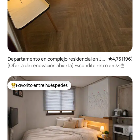
Departamento en complejo residencial en Jo
Calificación p
4,75 (196)
ngno-gu
[Oferta de renovación abierta] Escondite retro en 서촌
Favorito entre huéspedes
Favorito entre los huéspedes más destacados