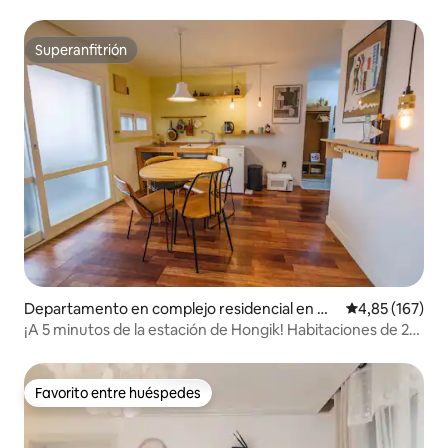
Superanfitrión
Superanfitrión
Departamento en complejo residencial en Ma
Calificación p
4,85 (167)
po-gu
¡A 5 minutos de la estación de Hongik! Habitaciones de 2
camas.
Favorito entre huéspedes
Favorito entre huéspedes