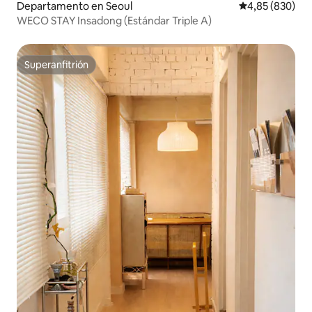
Departamento en Seoul
Calificación pr
4,85 (830)
WECO STAY Insadong (Estándar Triple A)
Superanfitrión
Superanfitrión