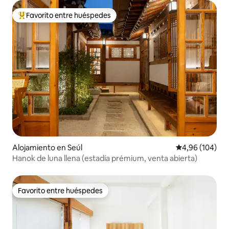
Favorito entre huéspedes
Favorito entre los huéspedes más destacados
Alojamiento en Seúl
Calificación pr
4,96 (104)
Hanok de luna llena (estadía prémium, venta abierta)
Favorito entre huéspedes
Favorito entre huéspedes