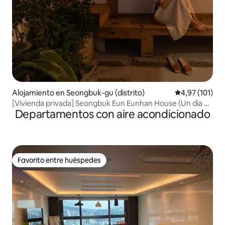
Alojamiento en Seongbuk-gu (distrito)
Calificación p
4,97 (101)
[Vivienda privada] Seongbuk Eun Eunhan House (Un día en
Departamentos con aire acondicionado
una acogedora casa tradicional)
Favorito entre huéspedes
Favorito entre huéspedes