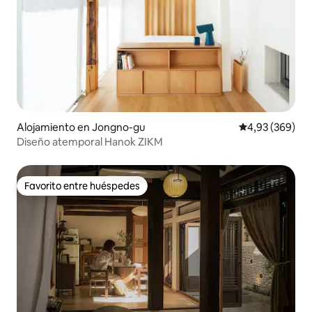
Alojamiento en Jongno-gu
Calificación pr
4,93 (369)
Diseño atemporal Hanok ZIKM
Favorito entre huéspedes
Favorito entre huéspedes