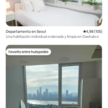
Departamento en Seoul
Calificación pr
4,98 (105)
Una habitación individual ordenada y limpia en Daehakro
Favorito entre huéspedes
Favorito entre huéspedes