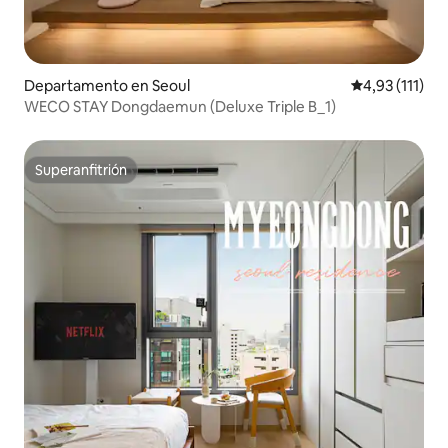
Departamento en Seoul
Calificación p
4,93 (111)
WECO STAY Dongdaemun (Deluxe Triple B_1)
Superanfitrión
Superanfitrión