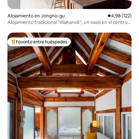
Alojamiento en Jongno-gu
Calificación p
4,98 (122)
Alojamiento tradicional "Wahanok", un oasis en el centro
de la ciudad, a 3 minutos de la estación de tren
Favorito entre huéspedes
Favorito entre los huéspedes más destacados