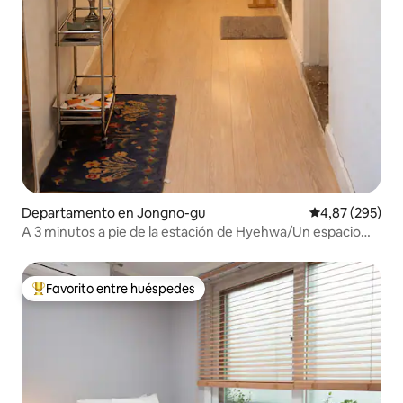
Departamento en Jongno-gu
Calificación pr
4,87 (295)
A 3 minutos a pie de la estación de Hyehwa/Un espacio
tranquilo en el centro de Sonawoo-gil “Sonawoojip”
Favorito entre huéspedes
Favorito entre los huéspedes más destacados