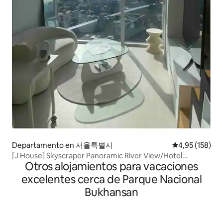
Departamento en 서울특별시
Calificación p
4,95 (158)
[J House] Skyscraper Panoramic River View/Hotel
Otros alojamientos para vacaciones
Bedding/Hapjeong Station 2 minutos y Hongik University
Station a 10 minutos.
excelentes cerca de Parque Nacional
Bukhansan